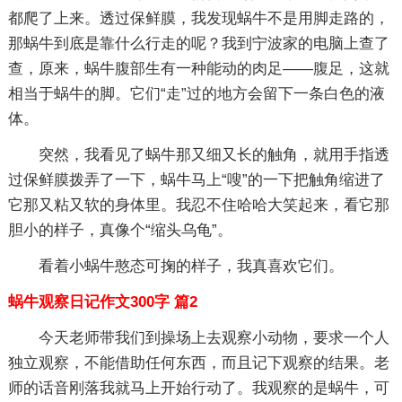
都爬了上来。透过保鲜膜，我发现蜗牛不是用脚走路的，
那蜗牛到底是靠什么行走的呢？我到宁波家的电脑上查了
查，原来，蜗牛腹部生有一种能动的肉足——腹足，这就
相当于蜗牛的脚。它们“走”过的地方会留下一条白色的液
体。
突然，我看见了蜗牛那又细又长的触角，就用手指透
过保鲜膜拨弄了一下，蜗牛马上“嗖”的一下把触角缩进了
它那又粘又软的身体里。我忍不住哈哈大笑起来，看它那
胆小的样子，真像个“缩头乌龟”。
看着小蜗牛憨态可掬的样子，我真喜欢它们。
蜗牛观察日记作文300字 篇2
今天老师带我们到操场上去观察小动物，要求一个人
独立观察，不能借助任何东西，而且记下观察的结果。老
师的话音刚落我就马上开始行动了。我观察的是蜗牛，可