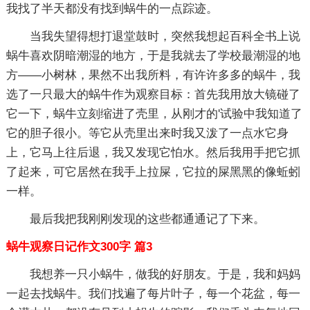
我找了半天都没有找到蜗牛的一点踪迹。
当我失望得想打退堂鼓时，突然我想起百科全书上说
蜗牛喜欢阴暗潮湿的地方，于是我就去了学校最潮湿的地
方——小树林，果然不出我所料，有许许多多的蜗牛，我
选了一只最大的蜗牛作为观察目标：首先我用放大镜碰了
它一下，蜗牛立刻缩进了壳里，从刚才的'试验中我知道了
它的胆子很小。等它从壳里出来时我又泼了一点水它身
上，它马上往后退，我又发现它怕水。然后我用手把它抓
了起来，可它居然在我手上拉屎，它拉的屎黑黑的像蚯蚓
一样。
最后我把我刚刚发现的这些都通通记了下来。
蜗牛观察日记作文300字 篇3
我想养一只小蜗牛，做我的好朋友。于是，我和妈妈
一起去找蜗牛。我们找遍了每片叶子，每一个花盆，每一