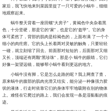
家后，我飞快地来到菜园里捉了一只可爱的小蜗牛，细细
地观察起来。
蜗牛整天背着一座田螺“大房子”，黄褐色中央杂着黑
色，十分坚硬，那是它的“家”，也是它的“盔甲”。它的身
体可柔然了，背部的肌肉是棕褐色的，上面布满 了一个个
细小的肉疙瘩。它的头上长着两对灵敏的触角，只要轻轻
一碰，就立刻缩了回去。前面那对短短的，后面那对又细
又长，顶端还有两颗“黑珍珠”，那是小 蜗牛的眼睛，它们
好像一架望远镜，能够帮小蜗牛看到更远的地方。
小蜗牛没有脚，它是怎么走路的呢？我上网查了查，
原来蜗牛的腹部的肌肉光滑又结实，能分泌一种像强力胶
状的液体，行走时依靠它们的身体牢牢地吸附在别的物体
上。难怪在它爬过的路上，我们会发现一条是湿黏黏的痕
迹。