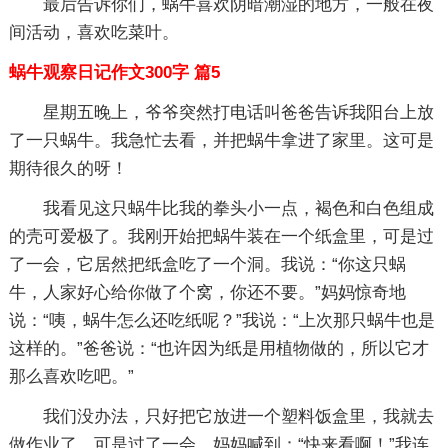
最后告诉你们，蜗牛喜欢阴暗潮湿的地方，一般在夜
间活动，喜欢吃菜叶。
蜗牛观察日记作文300字 篇5
星期五晚上，爷爷突然打电话叫爸爸告诉我阳台上放
了一只蜗牛。我急忙去看，并把蜗牛拿进了家里。这可是
期待很久的呀！
我看见这只蜗牛比我的拳头小一点，褐色和白色组成
的壳可爱极了。我刚开始把蜗牛装在一个纸盒里，可是过
了一会，它居然把纸盒吃了一个洞。我说：“你这只蜗
牛，人家好心给你做了个窝，你还不要。”妈妈惊奇地
说：“咦，蜗牛怎么还吃纸呢？”我说：“上次那只蜗牛也是
这样的。”爸爸说：“也许因为纸是用植物做的，所以它才
那么喜欢吃吧。”
我们没办法，只好把它放进一个塑料饭盒里，我就去
做作业了。可是过了一会，妈妈喊到：“快来看啊！”我连