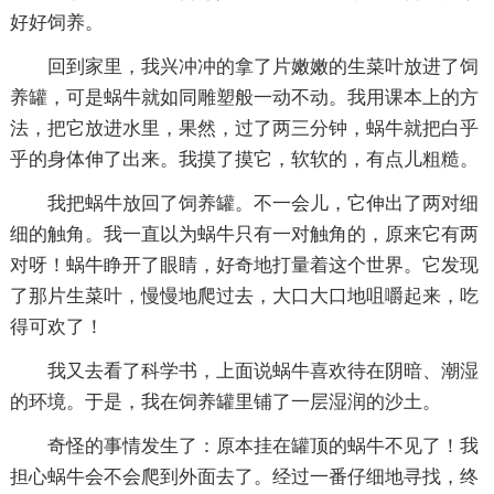
好好饲养。
回到家里，我兴冲冲的拿了片嫩嫩的生菜叶放进了饲
养罐，可是蜗牛就如同雕塑般一动不动。我用课本上的方
法，把它放进水里，果然，过了两三分钟，蜗牛就把白乎
乎的身体伸了出来。我摸了摸它，软软的，有点儿粗糙。
我把蜗牛放回了饲养罐。不一会儿，它伸出了两对细
细的触角。我一直以为蜗牛只有一对触角的，原来它有两
对呀！蜗牛睁开了眼睛，好奇地打量着这个世界。它发现
了那片生菜叶，慢慢地爬过去，大口大口地咀嚼起来，吃
得可欢了！
我又去看了科学书，上面说蜗牛喜欢待在阴暗、潮湿
的环境。于是，我在饲养罐里铺了一层湿润的沙土。
奇怪的事情发生了：原本挂在罐顶的蜗牛不见了！我
担心蜗牛会不会爬到外面去了。经过一番仔细地寻找，终