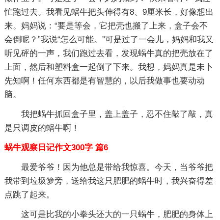
忙跑过去。我看见蜗牛把头伸得有8、9厘米长，好像想出
来。妈妈说：“要是等会，它把壳也搬了上来，盒子会不
会倒呢？”我说“怎么可能。”可是过了一会儿，妈妈和我又
听见砰的一声，我们跑过去看，发现蜗牛真的把壳放在了
上面，然后和塑料盒一起倒了下来。我想，妈妈真是未卜
先知啊！任何东西都是有智慧的，以后我做事也要动动
脑。
我把蜗牛抓回盒子里，盖上盖子，忍不住敲了敲，真
是只调皮的蜗牛啊！
蜗牛观察日记作文300字 篇6
最爱爷爷！因为他总是带给我惊喜。今天，当爷爷把
我带到垃圾箩旁，送给我这只肥肥的蜗牛时，我兴奋得差
点跳了起来。
这可是比我的小拳头还大的一只蜗牛，肥肥的身体上