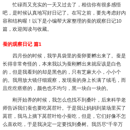
忙碌而又充实的一天又过去了，相信你有很多感悟
吧，是时候认真地写好日记了。在写之前，要先考虑好内
容和结构喔！以下是小编帮大家整理的蚕的观察日记10
篇，欢迎阅读与收藏。
蚕的观察日记 篇1
四月份的时候，我学具袋里的蚕卵要孵出来了。蚕是
长得非常奇怪的，本来我以为蚕刚孵出来就应该是白色
的，但是我看到的却是黑色的，只有芝麻大小，小小个
的。我用放大镜仔细观察，发现蚕的身上长满了绒毛，而
且疙疙瘩瘩的，颜色也不均匀，黑一块白一块的。
刚开始养的时候，我怎么也找不到桑叶，后来科学老
师告诉我们蚕也要吃莴苣叶。于是我让妈妈到菜场里买了
莴苣，我马上摘下莴苣叶给小蚕吃，但是，它们好像不怎
么喜欢吃，于是我决定一定要找到桑树。我历尽“千辛万