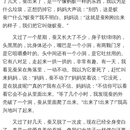
了几天，蚕出来了，是一个像蚂蚁一样的东西，我以为是
什么垃圾，正想扔掉它，妈妈大声说：“别扔，这是蚁
蚕!”“什么?蚁蚕?”我不明白。妈妈说：“这就是蚕刚刚出来
的样子，我们把它叫做蚁蚕。”
又过了一个星期，蚕又长大了不少，身子软绵绵的，
头黑黑的，比身体还小，嘴巴是一个小洞，有两颗门牙，
是它咀嚼桑叶的。头中间还有一个小洞，是它吐丝用的。
它有八对足，走起来一拱一拱的，非常有趣。有一天，我
看见蚕呆在角落里，一动不动。我以为它要死了，赶忙叫
来妈妈，说：“妈妈，蚕不动了!”妈妈笑着说：“它没死，
是在脱皮呢!”“真的?”我有点不信。妈妈说：“不信你可以看
看它会不会从里面出来。”等了几个小时，我发现蚕的外
壳破了一个洞，蚕从里面爬了出来。“出来了!出来了!”我高
兴地叫了起来。
又过了好几天，蚕又脱了一次皮，现在已经全身变白