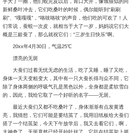
乎大了一圈，他们蜕完皮以后，胃口大开，像饿狼似的向
新鲜桑叶冲去，它们吃桑叶的时候，偶尔能听到“刷刷
刷”、“嘎嘎嘎”，“咯吱咯吱”的声音，他们吃的可欢了！人
们常说，蚕蜕一次皮，就相当于大了一岁，妈妈说它们大
概是三龄蚕了，那么就祝它们：“三岁生日快乐”啊。
20xx年4月30日，气温25℃
漂亮的无斑
大蚕们过着无忧无虑的生活，吃了又睡，睡了又吃，
身体一天天变粗变大，其中有一只大蚕长得与众不同，它
除了身体两侧的呼吸气孔是黑色以外，全身都是柔软雪白
的，因此，我给它取了一个好听的名字——无斑。
最近大蚕们又都不吃桑叶了，身体渐渐有点发黄透
亮，我猜想，它们可能是要结茧了，我用旧纸板给大蚕们
搭了一个结茧架，今天下午放学后，我又去看它们，啊，
太神奇了，无斑竟然已经开始吐丝了，它趴在结茧架上摇