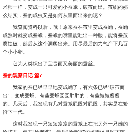
术师一样，变成一只可爱的小蚕蛾，破茧而出。茧织的那
么结实，蚕的成虫又是如何从里面出来的呢？
我查阅资料以后，哦！原来蚕在茧里变成蚕蛹，蚕蛹
成熟时就变成蚕蛾，蚕蛾的嘴里能吐出一种酸，能将蚕茧
腐蚀破，然后从这个洞爬出来。用尽最后的力气产下几百
个小小卵。
它为人类织出了宝贵而又美丽的蚕丝。
蚕的观察日记 篇7
我家的蚕已经早早地变成蛹了，有六条已经“破茧而
出”，变成蚕蛾。有些蚕蛾圆圆胖胖的，有些短短瘦瘦
的。几天后，我发现有几对蚕蛾屁股对屁股，其实是在繁
衍下一代。
这时我发现一只短短瘦瘦的蚕蛾正在把另外一只雄的