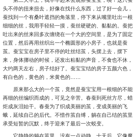
第二天早上，我早早起来去观察蚕宝宝，咦！这只蚕
头不停的扭来扭去，好像在找什么东西，过了好一会儿，
蚕找到一个有桑叶遮挡的角落里，停下来从嘴里吐出一根
细细的丝，我用手轻轻一摸，蚕丝硬硬的、黏黏的。蚕把
吐出来的丝来回多次缠绕在一个大的空间里，是为了固定
位置，然后再用丝织出一个椭圆形的小房子，也就是蚕
茧。蚕宝宝在房子里不停的吐丝结茧，头摆上去，摆下
来，身体挪动的时候，还发出粘黏的声音，不食也不休，
大约两天左右，房子结好了。蚕宝宝结的房子五颜六色，
有白色的，黄色的，米黄色的……
原来那么大的一个茧，竟然是蚕宝宝用一根细的不能
再细的丝编织而成的，可见之辛苦。春蚕到死丝方尽，蜡
炬成灰泪始干。春蚕为了织成美丽的茧，变成美丽的飞
蛾，延续自己的后代。不惜作茧自缚，躺在自己结的茧里
承受短暂的沉默，终于迎来了最后一次蜕变。
它静静的躺在茧里，没有一点动静，十天后，它像魔