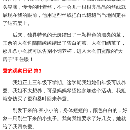
头晃脑，慢慢的吐着丝，不一会儿一根根亮晶晶的丝线就
展现在我的眼前，他用这些丝线把自己稳稳当当地固定在
了结茧架上。
后来，独具特色的无斑结出了一颗橙色的漂亮的茧，
其余的大蚕也陆陆续续结出了雪白的茧。大蚕们结茧了，
那几条小蚕就可以告别小饲养杯，进入大蚕们宽敞的“大
房子”里住喽！
蚕的观察日记 篇3
我姐正上三年级下学期。这学期我姐她们年级可以养
蚕。我姐不太想养，可是妈妈希望她参加这个活动。我姐
就交钱买了蚕和桑叶回来养蚕。
刚发下来的.蚕小小的，身体短短的，颜色白白的，好
象一只刚生下来的小虫子。我向我姐要求了好几次，她就
给了我四条蚕。