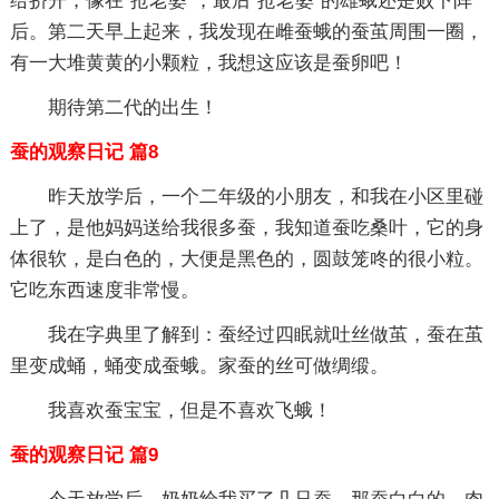
给挤开，像在“抢老婆”，最后“抢老婆”的雄蛾还是败下阵
后。第二天早上起来，我发现在雌蚕蛾的蚕茧周围一圈，
有一大堆黄黄的小颗粒，我想这应该是蚕卵吧！
期待第二代的出生！
蚕的观察日记 篇8
昨天放学后，一个二年级的小朋友，和我在小区里碰
上了，是他妈妈送给我很多蚕，我知道蚕吃桑叶，它的身
体很软，是白色的，大便是黑色的，圆鼓笼咚的很小粒。
它吃东西速度非常慢。
我在字典里了解到：蚕经过四眠就吐丝做茧，蚕在茧
里变成蛹，蛹变成蚕蛾。家蚕的丝可做绸缎。
我喜欢蚕宝宝，但是不喜欢飞蛾！
蚕的观察日记 篇9