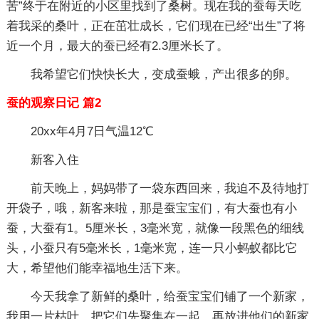
苦”终于在附近的小区里找到了桑树。现在我的蚕每天吃
着我采的桑叶，正在茁壮成长，它们现在已经“出生”了将
近一个月，最大的蚕已经有2.3厘米长了。
我希望它们快快长大，变成蚕蛾，产出很多的卵。
蚕的观察日记 篇2
20xx年4月7日气温12℃
新客入住
前天晚上，妈妈带了一袋东西回来，我迫不及待地打
开袋子，哦，新客来啦，那是蚕宝宝们，有大蚕也有小
蚕，大蚕有1。5厘米长，3毫米宽，就像一段黑色的细线
头，小蚕只有5毫米长，1毫米宽，连一只小蚂蚁都比它
大，希望他们能幸福地生活下来。
今天我拿了新鲜的桑叶，给蚕宝宝们铺了一个新家，
我用一片枯叶，把它们先聚集在一起，再放进他们的新家