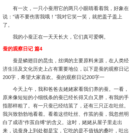
有一次，一只小蚕用它的两只小眼睛看着我，好象在
说：“请不要伤害我哦！”我对它笑一笑，就把盖子盖上
了。
我的小蚕正在一天天长大，它们真可爱啊。
蚕的观察日记 篇4
蚕是鳞翅目的昆虫，丝绸的主要原料来源，在人类经
济生活及文化历史上占有重要地位，以下是蚕的观察日记
200字，希望大家喜欢。蚕的观察日记200字一
今天上午，我和爸爸去姥姥家看我们养的蚕。一看，
原来像短短的小细线条的蚕已经长得又白又胖，有我的手
指那样粗了。有一只蚕已经结茧了，还有三只正在吐丝。
我兴致勃勃地看着。看着这些吐丝、作茧的蚕，我忽然明
白了成语“作茧自缚“的含义。这时，姥姥从屋子里走出
来，说蚕身上到处都是宝，它吃的是不值钱的桑叶，吐出