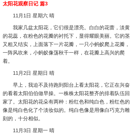
太阳花观察日记 篇3
11月1日 星期六 晴
我家几盆太阳花，它们很是漂亮。白白的花蕾，淡黄
的花蕊，在粉色的花瓣的衬托下，显得耀眼美丽。它的茎
又粗又结实，上面落下一片花瓣，一只小蚂蚁爬上花瓣，
一阵风吹来，小蚂蚁像荡秋千一样，在花瓣上高兴的爬
着。
11月2日 星期日 晴
早上，我迫不及待跑到阳台上看太阳花，它正在兴奋
的看着太阳伯伯做早操。一株株太阳花整齐的排着队伍回
家了。太阳花的花朵有两种：粉红色和纯白色，粉红色的
像是纯白色化了个淡妆似的。纯白色像是用像白巧克力雕
刻的，十分相似。
11月3日 星期一 晴