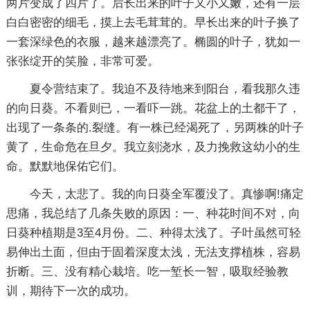
两片变成了四片了。后长出来的叶子又小又嫩，还有一层
白白密密的细毛，摸上去毛茸茸的。早长出来的叶子换了
一套深绿色的衣服，越来越漂亮了。椭圆的叶子，犹如一
张张绽开的笑脸，非常可爱。
夏令营结束了。我迫不及待地来到阳台，看我那久违
的向日葵。不看则已，一看吓一跳。花盆上的土都干了，
出现了一条条的.裂缝。有一株已经渴死了，另两株的叶子
黄了，生命危在旦夕。我立刻浇水，及力挽救这幼小的生
命。默默地保佑它们。
今天，太悲了。我的向日葵全军覆没了。真惨啊!痛定
思痛，我总结了几条失败的原因：一、种花时间不对，向
日葵种植期是3至4月份。二、种得太浅了。子叶虽然可轻
易伸出土面，但由于固着深度太浅，无法支撑植株，容易
折断。三、没有精心栽培。吃一堑长一智，吸取经验教
训，期待下一次的成功。