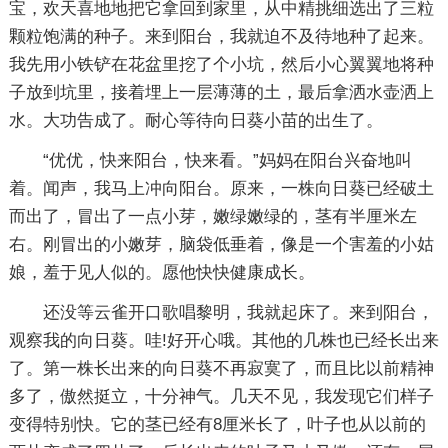
宝，欢天喜地地把它拿回到家里，从中精挑细选出了三粒
颗粒饱满的种子。来到阳台，我就迫不及待地种了起来。
我先用小铁铲在花盆里挖了个小坑，然后小心翼翼地将种
子放到坑里，接着埋上一层薄薄的土，最后拿洒水壶洒上
水。大功告成了。耐心等待向日葵小苗的出生了。
“优优，快来阳台，快来看。”妈妈在阳台兴奋地叫
着。闻声，我马上冲向阳台。原来，一株向日葵已经破土
而出了，冒出了一点小芽，嫩绿嫩绿的，茎有半厘米左
右。刚冒出的小嫩芽，脑袋低垂着，像是一个害羞的小姑
娘，羞于见人似的。愿他快快健康成长。
还没等云雀开口歌唱黎明，我就起床了。来到阳台，
观察我的向日葵。哇!好开心哦。其他的几株也已经长出来
了。第一株长出来的向日葵不再寂寞了，而且比以前精神
多了，傲然挺立，十分神气。几天不见，我发现它们样子
变得特别快。它的茎已经有8厘米长了，叶子也从以前的