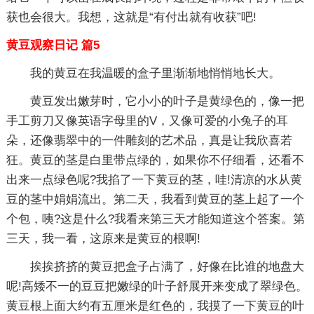
获也会很大。我想，这就是“有付出就有收获”吧!
黄豆观察日记 篇5
我的黄豆在我温暖的盒子里渐渐地悄悄地长大。
黄豆发出嫩芽时，它小小的叶子是黄绿色的，像一把
手工剪刀又像英语字母里的V，又像可爱的小兔子的耳
朵，还像翡翠中的一件雕刻的艺术品，真是让我欣喜若
狂。黄豆的茎是白里带点绿的，如果你不仔细看，还看不
出来一点绿色呢?我掐了一下黄豆的茎，哇!清凉的水从黄
豆的茎中娟娟流出。第二天，我看到黄豆的茎上起了一个
个包，咦?这是什么?我看来第三天才能知道这个答案。第
三天，我一看，这原来是黄豆的根啊!
挨挨挤挤的黄豆把盒子占满了，好像在比谁的地盘大
呢!高矮不一的豆豆把嫩绿的叶子舒展开来变成了翠绿色。
黄豆根上面大约有五厘米是红色的，我摸了一下黄豆的叶