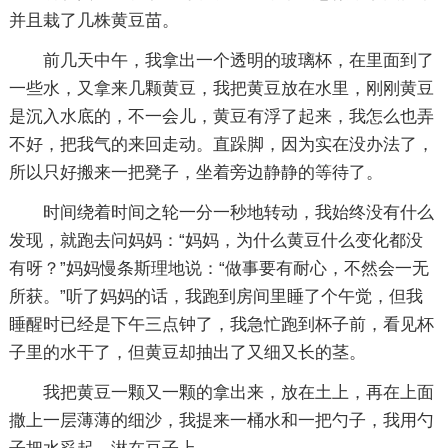
并且栽了几株黄豆苗。
前几天中午，我拿出一个透明的玻璃杯，在里面到了
一些水，又拿来几颗黄豆，我把黄豆放在水里，刚刚黄豆
是沉入水底的，不一会儿，黄豆有浮了起来，我怎么也弄
不好，把我气的来回走动。直跺脚，因为实在没办法了，
所以只好搬来一把凳子，坐着旁边静静的等待了。
时间绕着时间之轮一分一秒地转动，我始终没有什么
发现，就跑去问妈妈：“妈妈，为什么黄豆什么变化都没
有呀？”妈妈慢条斯理地说：“做事要有耐心，不然会一无
所获。”听了妈妈的话，我跑到房间里睡了个午觉，但我
睡醒时已经是下午三点钟了，我急忙跑到杯子前，看见杯
子里的水干了，但黄豆却抽出了又细又长的茎。
我把黄豆一颗又一颗的拿出来，放在土上，再在上面
撒上一层薄薄的细沙，我提来一桶水和一把勺子，我用勺