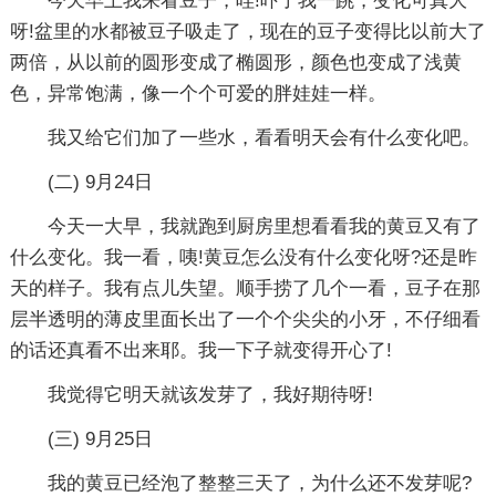
今天早上我来看豆子，哇!吓了我一跳，变化可真大
呀!盆里的水都被豆子吸走了，现在的豆子变得比以前大了
两倍，从以前的圆形变成了椭圆形，颜色也变成了浅黄
色，异常饱满，像一个个可爱的胖娃娃一样。
我又给它们加了一些水，看看明天会有什么变化吧。
(二) 9月24日
今天一大早，我就跑到厨房里想看看我的黄豆又有了
什么变化。我一看，咦!黄豆怎么没有什么变化呀?还是昨
天的样子。我有点儿失望。顺手捞了几个一看，豆子在那
层半透明的薄皮里面长出了一个个尖尖的小牙，不仔细看
的话还真看不出来耶。我一下子就变得开心了!
我觉得它明天就该发芽了，我好期待呀!
(三) 9月25日
我的黄豆已经泡了整整三天了，为什么还不发芽呢?