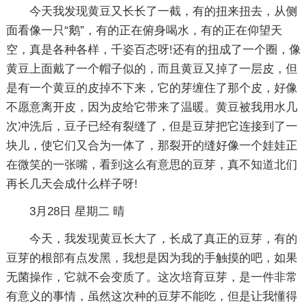
今天我发现黄豆又长长了一截，有的扭来扭去，从侧
面看像一只“鹅”，有的正在俯身喝水，有的正在仰望天
空，真是各种各样，千姿百态呀!还有的扭成了一个圈，像
黄豆上面戴了一个帽子似的，而且黄豆又掉了一层皮，但
是有一个黄豆的皮掉不下来，它的芽缠住了那个皮，好像
不愿意离开皮，因为皮给它带来了温暖。黄豆被我用水几
次冲洗后，豆子已经有裂缝了，但是豆芽把它连接到了一
块儿，使它们又合为一体了，那裂开的缝好像一个娃娃正
在微笑的一张嘴，看到这么有意思的豆芽，真不知道北们
再长几天会成什么样子呀!
3月28日 星期二 晴
今天，我发现黄豆长大了，长成了真正的豆芽，有的
豆芽的根部有点发黑，我想是因为我的手触摸的吧，如果
无菌操作，它就不会变质了。这次培育豆芽，是一件非常
有意义的事情，虽然这次种的豆芽不能吃，但是让我懂得