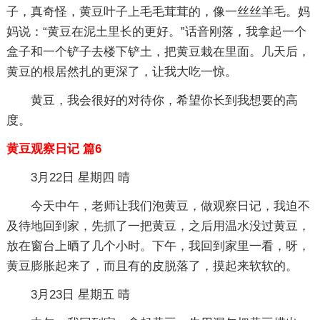
子，真奇怪，黄豆叶子上毛毛茸茸的，像一丝丝羊毛。妈
妈说：“黄豆在泥土里长的更好。”话音刚落，我拿起一个
盒子和一个铲子去楼下铲土，把黄豆栽在里面。几天后，
黄豆的根居然扎的更深了，让我大吃一惊。
黄豆，我会很好的对待你，希望你长到我想要的高
度。
黄豆观察日记 篇6
3月22日 星期四 晴
今天中午，老师让我们泡黄豆，做观察日记，我迫不
及待地回到家，先抓了一把黄豆，之后用温水没过黄豆，
放在窗台上晒了几个小时。下午，我回到家里一看，呀，
黄豆膨胀起来了，而且有的皮脱落了，摸起来软软的。
3月23日 星期五 晴