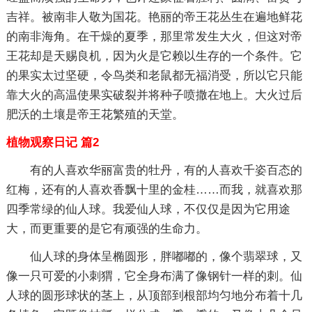
吉祥。被南非人敬为国花。艳丽的帝王花丛生在遍地鲜花
的南非海角。在干燥的夏季，那里常发生大火，但这对帝
王花却是天赐良机，因为火是它赖以生存的一个条件。它
的果实太过坚硬，令鸟类和老鼠都无福消受，所以它只能
靠大火的高温使果实破裂并将种子喷撒在地上。大火过后
肥沃的土壤是帝王花繁殖的天堂。
植物观察日记 篇2
有的人喜欢华丽富贵的牡丹，有的人喜欢千姿百态的
红梅，还有的人喜欢香飘十里的金桂……而我，就喜欢那
四季常绿的仙人球。我爱仙人球，不仅仅是因为它用途
大，而更重要的是它有顽强的生命力。
仙人球的身体呈椭圆形，胖嘟嘟的，像个翡翠球，又
像一只可爱的小刺猬，它全身布满了像钢针一样的刺。仙
人球的圆形球状的茎上，从顶部到根部均匀地分布着十几