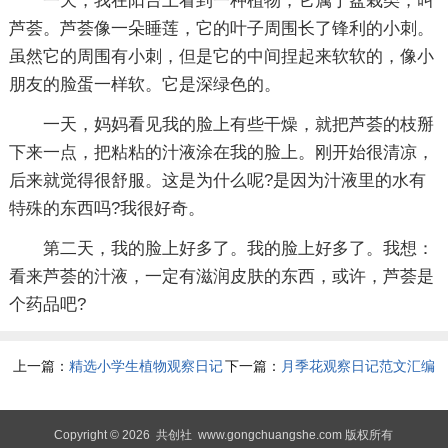
一天，我在阳台上看到一种植物，它属于盆栽类，叫
芦荟。芦荟像一朵睡莲，它的叶子周围长了锋利的小刺。
虽然它的周围有小刺，但是它的中间捏起来软软的，像小
朋友的脸蛋一样软。它是深绿色的。
一天，妈妈看见我的脸上有些干燥，就把芦荟的枝掰
下来一点，把粘粘的汁液涂在我的脸上。刚开始很清凉，
后来就觉得很舒服。这是为什么呢?是因为汁液里的水有
特殊的东西吗?我很好奇。
第二天，我的脸上好多了。我的脸上好多了。我想：
看来芦荟的汁液，一定有滋润皮肤的东西，或许，芦荟是
个药品吧?
上一篇：
精选小学生植物观察日记
下一篇：
月季花观察日记范文汇编
锦集八篇
七篇
Copyright © 2026
共创社
www.gongchuangshe.com 版权所有