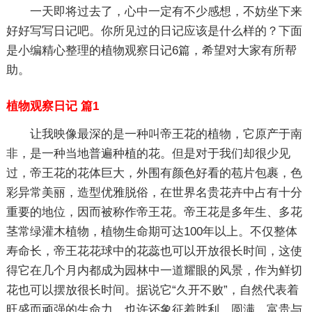
一天即将过去了，心中一定有不少感想，不妨坐下来
好好写写日记吧。你所见过的日记应该是什么样的？下面
是小编精心整理的植物观察日记6篇，希望对大家有所帮
助。
植物观察日记 篇1
让我映像最深的是一种叫帝王花的植物，它原产于南
非，是一种当地普遍种植的花。但是对于我们却很少见
过，帝王花的花体巨大，外围有颜色好看的苞片包裹，色
彩异常美丽，造型优雅脱俗，在世界名贵花卉中占有十分
重要的地位，因而被称作帝王花。帝王花是多年生、多花
茎常绿灌木植物，植物生命期可达100年以上。不仅整体
寿命长，帝王花花球中的花蕊也可以开放很长时间，这使
得它在几个月内都成为园林中一道耀眼的风景，作为鲜切
花也可以摆放很长时间。据说它“久开不败”，自然代表着
旺盛而顽强的生命力，也许还象征着胜利、圆满、富贵与