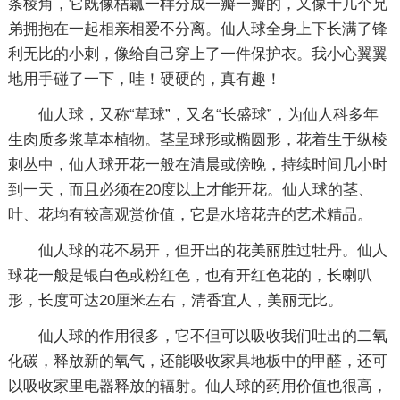
条棱角，它既像桔瓤一样分成一瓣一瓣的，又像十几个兄
弟拥抱在一起相亲相爱不分离。仙人球全身上下长满了锋
利无比的小刺，像给自己穿上了一件保护衣。我小心翼翼
地用手碰了一下，哇！硬硬的，真有趣！
仙人球，又称“草球”，又名“长盛球”，为仙人科多年
生肉质多浆草本植物。茎呈球形或椭圆形，花着生于纵棱
刺丛中，仙人球开花一般在清晨或傍晚，持续时间几小时
到一天，而且必须在20度以上才能开花。仙人球的茎、
叶、花均有较高观赏价值，它是水培花卉的艺术精品。
仙人球的花不易开，但开出的花美丽胜过牡丹。仙人
球花一般是银白色或粉红色，也有开红色花的，长喇叭
形，长度可达20厘米左右，清香宜人，美丽无比。
仙人球的作用很多，它不但可以吸收我们吐出的二氧
化碳，释放新的氧气，还能吸收家具地板中的甲醛，还可
以吸收家里电器释放的辐射。仙人球的药用价值也很高，