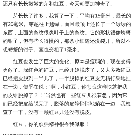
还只有长长嫩嫩的芽和红豆，今天却更加神奇了。
芽长长了许多，我算了一下，平均有15毫米，最长的
有20毫米。芽越往上越绿，而且最顶上还长了一个绿绿的
东西，上面的条纹很像叶子上的条纹。它的形状很像螃蟹
的钳子，但有些长得慢的，那条小细缝还没裂开，所以不
想螃蟹的钳子。茎也变粗了1毫米。
红豆也发生了巨大的变化。原本是瘦弱的，现在变得
勇敢了。深红色的红豆，已经开始脱皮了，又大多数红豆
已经把皮脱到一半儿了，一半脱掉的红豆皮无精打采地挂
在一边，似乎在说：“啊，小红豆，你怎么这样快就把我
的皮给脱掉了？！”当然也有一些红豆儿很着急，因为它
们已经把皮给脱完了，脱落的皮静悄悄地躺在一边。我检
查了一下，没有一颗红豆儿还没有脱皮。
红豆，你的顽强精神很令我佩服！