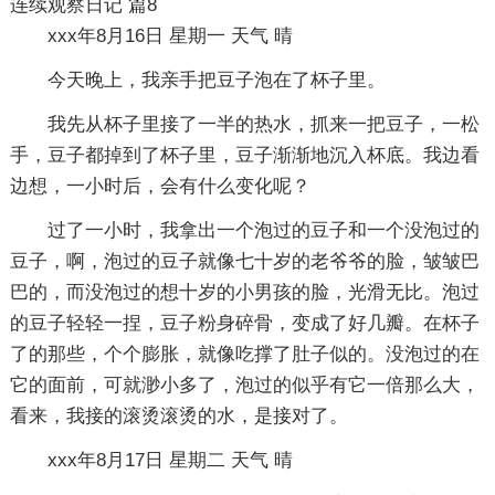
连续观察日记 篇8
xxx年8月16日 星期一 天气 晴
今天晚上，我亲手把豆子泡在了杯子里。
我先从杯子里接了一半的热水，抓来一把豆子，一松
手，豆子都掉到了杯子里，豆子渐渐地沉入杯底。我边看
边想，一小时后，会有什么变化呢？
过了一小时，我拿出一个泡过的豆子和一个没泡过的
豆子，啊，泡过的豆子就像七十岁的老爷爷的脸，皱皱巴
巴的，而没泡过的想十岁的小男孩的脸，光滑无比。泡过
的豆子轻轻一捏，豆子粉身碎骨，变成了好几瓣。在杯子
了的那些，个个膨胀，就像吃撑了肚子似的。没泡过的在
它的面前，可就渺小多了，泡过的似乎有它一倍那么大，
看来，我接的滚烫滚烫的水，是接对了。
xxx年8月17日 星期二 天气 晴