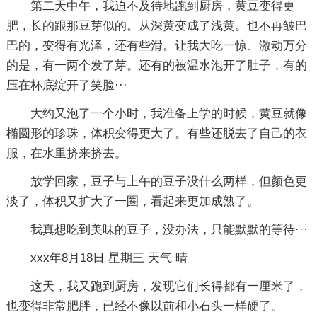
第二天中午，我迫不及待地跑到厨房，黄豆变得更
肥，长的跟那豆芽似的。从深黄变成了浅黄。也不再皱巴
巴的，变得有光泽，还有些滑。让我大吃一惊、激动万分
的是，有一两个发了芽。还有的被温水泡开了肚子，有的
压在杯底绽开了笑脸···
大约又泡了一个小时，我准备上学的时候，黄豆就像
椭圆形的珍珠，体积变得更大了。有些还脱去了自己的衣
服，在水里挤来挤去。
放学回家，豆子与上午的豆子没什么两样，但颜色更
淡了，体积又扩大了一圈，看起来更加成熟了。
我真想吃到美味的豆子，没办法，只能默默的等待···
xxx年8月18日 星期三 天气 晴
这天，我又跑到厨房，发现它们长得都有一厘米了，
也变得非常肥胖，已经不像以前和小石头一样硬了。