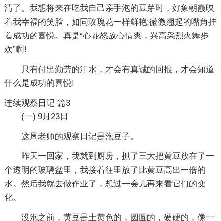
清了。我想将来在吃我自己亲手泡的豆芽时，好象朝霞映
着我幸福的笑脸，如同玫瑰花一样鲜艳;微微翘起的嘴角挂
着成功的喜悦。真是“心花怒放心情爽，兴高采烈火舞步
欢”啊!
只有付出勤劳的汗水，才会有真诚的回报，才会知道
什么是成功的喜悦!
连续观察日记 篇3
(一) 9月23日
这周老师的观察日记是泡豆子。
昨天一回家，我就到厨房，抓了三大把黄豆放在了一
个透明的玻璃盆里，我接着往里放了比黄豆高出一倍的
水。然后我就去做作业了，想过一会儿再来看它们的变
化。
没泡之前，黄豆是土黄色的，圆圆的，硬硬的，像一