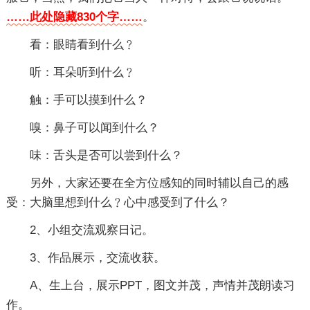
……此处隐藏830个字……
。
看：眼睛看到什么﹖
听：耳朵听到什么﹖
触：手可以摸到什么？
嗅：鼻子可以闻到什么？
味：舌头是否可以尝到什么？
另外，大家还要在全方位感知的同时辅以自己的感
受：大脑里想到什么﹖心中感受到了什么？
2、小组交流观察日记。
3、作品展示，交流收获。
A、生上台，展示PPT，图文并茂，声情并茂朗读习
作。