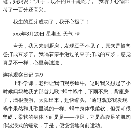
缝，妈妈说：“儿子，现在的豆子能吃了。”我听了心情比
考了一百分还高兴。
我生的豆芽成功了，我开心极了！
xxx年8月20日 星期五 天气 晴
今天，我又来到厨房，发现豆子不见了，原来是被爸
爸打成豆浆了。我喝着亲手泡过的豆子打成的豆浆，感觉
真是不一样，心里美滋滋，
连续观察日记 篇9
上科学课，老师让我们观察蜗牛。这时我又想起了小
时候妈妈教我的那首儿歌:“蜗牛蜗牛，下雨不愁，背座房
子，墙根漫游。太阳出来，赶快缩头。”通过观察我发现
蜗牛果然和儿歌里说的一样。蜗牛身体很柔软，但壳却很
坚硬，柔软的身体下面是足——腹足，它是靠腹足的肌肉
作波浪式的蠕动，于是，便慢慢地向前运动。