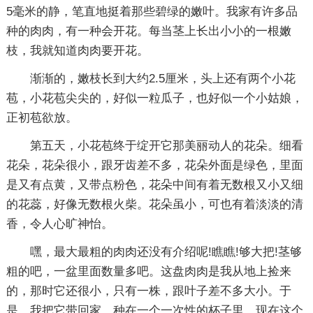
5毫米的静，笔直地挺着那些碧绿的嫩叶。我家有许多品
种的肉肉，有一种会开花。每当茎上长出小小的一根嫩
枝，我就知道肉肉要开花。
渐渐的，嫩枝长到大约2.5厘米，头上还有两个小花
苞，小花苞尖尖的，好似一粒瓜子，也好似一个小姑娘，
正初苞欲放。
第五天，小花苞终于绽开它那美丽动人的花朵。细看
花朵，花朵很小，跟牙齿差不多，花朵外面是绿色，里面
是又有点黄，又带点粉色，花朵中间有着无数根又小又细
的花蕊，好像无数根火柴。花朵虽小，可也有着淡淡的清
香，令人心旷神怡。
嘿，最大最粗的肉肉还没有介绍呢!瞧瞧!够大把!茎够
粗的吧，一盆里面数量多吧。这盘肉肉是我从地上捡来
的，那时它还很小，只有一株，跟叶子差不多大小。于
是，我把它带回家，种在一个一次性的杯子里，现在这个