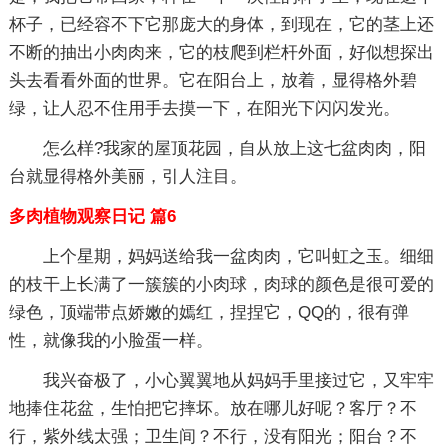
杯子，已经容不下它那庞大的身体，到现在，它的茎上还
不断的抽出小肉肉来，它的枝爬到栏杆外面，好似想探出
头去看看外面的世界。它在阳台上，放着，显得格外碧
绿，让人忍不住用手去摸一下，在阳光下闪闪发光。
怎么样?我家的屋顶花园，自从放上这七盆肉肉，阳
台就显得格外美丽，引人注目。
多肉植物观察日记 篇6
上个星期，妈妈送给我一盆肉肉，它叫虹之玉。细细
的枝干上长满了一簇簇的小肉球，肉球的颜色是很可爱的
绿色，顶端带点娇嫩的嫣红，捏捏它，QQ的，很有弹
性，就像我的小脸蛋一样。
我兴奋极了，小心翼翼地从妈妈手里接过它，又牢牢
地捧住花盆，生怕把它摔坏。放在哪儿好呢？客厅？不
行，紫外线太强；卫生间？不行，没有阳光；阳台？不