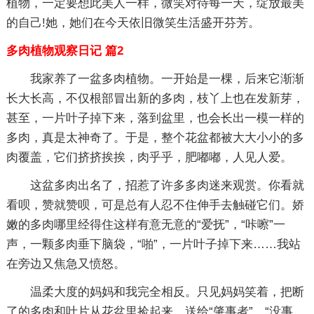
植物，一定要想此美人一样，微笑对待每一天，绽放最美
的自己!她，她们在今天依旧微笑生活盛开芬芳。
多肉植物观察日记 篇2
我家养了一盆多肉植物。一开始是一棵，后来它渐渐
长大长高，不仅根部冒出新的多肉，枝丫上也在发新芽，
甚至，一片叶子掉下来，落到盆里，也会长出一模一样的
多肉，真是太神奇了。于是，整个花盆都被大大小小的多
肉覆盖，它们挤挤挨挨，肉乎乎，肥嘟嘟，人见人爱。
这盆多肉出名了，招惹了许多多肉迷来观赏。你看就
看呗，赞就赞呗，可是总有人忍不住伸手去触碰它们。娇
嫩的多肉哪里经得住这样有意无意的“爱抚”，“咔嚓”一
声，一颗多肉垂下脑袋，“啪”，一片叶子掉下来……我站
在旁边又焦急又愤怒。
温柔大度的妈妈和我完全相反。只见妈妈笑着，把断
了的多肉和叶片从花盆里捡起来，送给“肇事者”，“没事