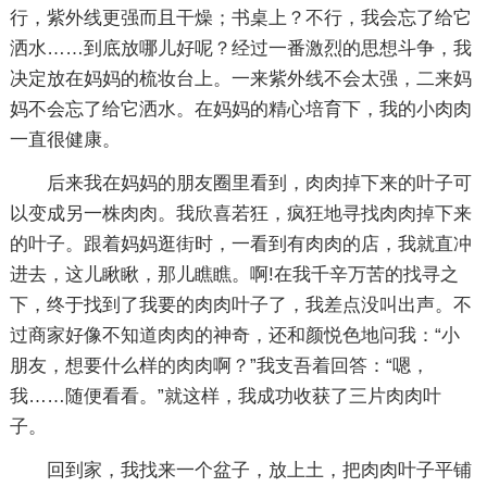
行，紫外线更强而且干燥；书桌上？不行，我会忘了给它
洒水……到底放哪儿好呢？经过一番激烈的思想斗争，我
决定放在妈妈的梳妆台上。一来紫外线不会太强，二来妈
妈不会忘了给它洒水。在妈妈的精心培育下，我的小肉肉
一直很健康。
后来我在妈妈的朋友圈里看到，肉肉掉下来的叶子可
以变成另一株肉肉。我欣喜若狂，疯狂地寻找肉肉掉下来
的叶子。跟着妈妈逛街时，一看到有肉肉的店，我就直冲
进去，这儿瞅瞅，那儿瞧瞧。啊!在我千辛万苦的找寻之
下，终于找到了我要的肉肉叶子了，我差点没叫出声。不
过商家好像不知道肉肉的神奇，还和颜悦色地问我：“小
朋友，想要什么样的肉肉啊？”我支吾着回答：“嗯，
我……随便看看。”就这样，我成功收获了三片肉肉叶
子。
回到家，我找来一个盆子，放上土，把肉肉叶子平铺