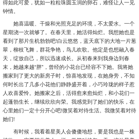
得如此可爱，犹如一粒粒珠圆玉润的卵石，难怪让人一见
钟情。
她喜温暖、干燥和光照充足的环境，不太爱水。一个
星期浇一次就够了。在春天里，她活得灿烂。我想她也是
看到了那片生机勃勃吧!白云悠悠，蓝天底下的大地一片葱
翠，柳枝飞舞，群花争艳，鸟儿欢歌。他定是也想融入春
天，绽放自己，所以迅速成长。从初春来到我身边到春
末，她越来越“胖”，曾经的小花台已经容不下她。我将她
搬家到了更大的新房子时，惊喜地发现，在她身旁，不知
何时长出了几多小花他们静静盛开着，小巧玲珑的样子惹
人欢喜爱怜。她搬家之后，活得愈来愈灿烂，和小花们一
起蓬勃生长，继续欣欣向荣。我感觉到了她们的快乐，在
心里她们一定十分开心吧!微笑着对待生活。我微笑着对待
她们!
有时候，我看着星美人会傻傻地想，要是我也是一株