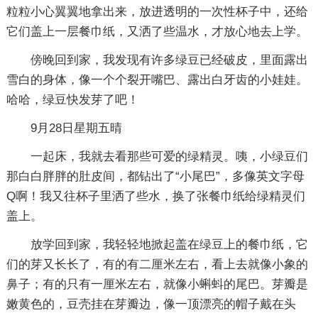
粒粒小心翼翼地拿出来，放进透明的一次性杯子中，还给
它们盖上一层餐巾纸，又洒了些温水，才放心地去上学。
傍晚回到家，我发现有许多绿豆已经破皮，里面露出
雪白的身体，像一个个裂开嘴巴、露出白牙齿的小娃娃。
哈哈，绿豆快发芽了吧！
9月28日星期五晴
一起床，我就去看那些可爱的绿精灵。咦，小绿豆们
那白白胖胖的肚皮间，都钻出了“小尾巴”，多像英文字母
Q啊！我又往杯子里洒了些水，换了张餐巾纸给绿精灵们
盖上。
放学回到家，我轻轻地掀起盖在绿豆上的餐巾纸，它
们的芽又长长了，有的有二厘米左右，看上去就像小象的
鼻子；有的只有一厘米左右，就像小蝌蚪的尾巴。芽瓣是
嫩黄色的，豆壳挂在芽瓣边，像一顶漂亮的帽子戴在头