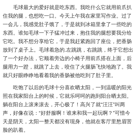
毛球最大的爱好就是吃东西。我吃什么它就用前爪扒
住我的腿，也想吃一口。今天上午我在家里写作业。过了
一会儿，我感觉肚子饿了，于是就到冰箱里拿了一些吃的
东西。谁知毛球一下子猛冲过来，抱住我的腿想要我分给
它吃。我不想分享给它，于是我赶紧跑回了座位，把香肠
放到了桌子上。毛球着急的.左跳跳，右跳跳，终于它想出
了一个好办法，它顺着旁边的小椅子用前爪搭在上面，后
腿用力一蹬，就跳了上去，咬住了火腿肠飞快地跑了。我
就只好眼睁睁地看着我的香肠被他吃到了肚子里。
吃饱了以后的毛球十分喜欢晒太阳，一到温暖的阳光
照在我家阳台上的时候，它就乐呵呵的跑到阳台晒太阳。
躺在阳台上滚来滚去，开心极了！高兴了就“汪汪”叫两
声，好像在说：“好舒服啊！谁来和我一起玩啊？”可惜今
天是阴天，太阳一整天都没有现身，他就在客厅里愁眉苦
脸的趴着。