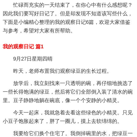
忙碌而充实的一天结束了，在你心中有什么感想呢？
因此我们要写好日记了。但是却发现不知道该写些什么，
下面是小编精心整理的我的观察日记6篇，欢迎大家借鉴
与参考，希望对大家有所帮助。
我的观察日记 篇1
9月27日星期四晴
昨天，老师布置我们观察绿豆的生长过程。
放学后，我立刻找来一只透明的碗，再仔细地挑选了
一些长得饱满的绿豆，然后将它们全部倒入装了清水的碗
里。豆子静静地躺在碗底，像一个个安静的小精灵。
今天一起床，我就急着去看这些绿色的小精灵。只见
小豆子饱胀起来了，胖了一圈儿，摸上去软绵绵的。
我要给它们换个住宅了。我倒掉碗里的水，把绿豆一