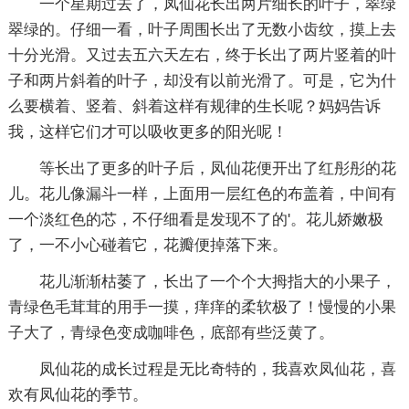
一个星期过去了，凤仙花长出两片细长的叶子，翠绿
翠绿的。仔细一看，叶子周围长出了无数小齿纹，摸上去
十分光滑。又过去五六天左右，终于长出了两片竖着的叶
子和两片斜着的叶子，却没有以前光滑了。可是，它为什
么要横着、竖着、斜着这样有规律的生长呢？妈妈告诉
我，这样它们才可以吸收更多的阳光呢！
等长出了更多的叶子后，凤仙花便开出了红彤彤的花
儿。花儿像漏斗一样，上面用一层红色的布盖着，中间有
一个淡红色的芯，不仔细看是发现不了的'。花儿娇嫩极
了，一不小心碰着它，花瓣便掉落下来。
花儿渐渐枯萎了，长出了一个个大拇指大的小果子，
青绿色毛茸茸的用手一摸，痒痒的柔软极了！慢慢的小果
子大了，青绿色变成咖啡色，底部有些泛黄了。
凤仙花的成长过程是无比奇特的，我喜欢凤仙花，喜
欢有凤仙花的季节。