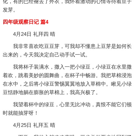
化，有的已经褪去了外衣，我怀着激动的心情等待着豆子
发芽。
四年级观察日记 篇4
4月24日 礼拜四 晴
我非常喜欢吃豆豆芽，可我却不懂患上豆芽是如何长
出来的，今天我决定自己动手试一试。
我将杯子装满水，撒入一把小绿豆，小绿豆在水里撒
着欢，跳着美妙的圆舞曲，在杯子中畅游。我把草棉浸泡
在水中，之后将小绿豆警惕翼翼地放入草棉中。瞅见小绿
豆恬静地躺在膨胀的草棉上，我高兴极了。
我望着杯中的绿豆，心里无比冲动，真恨不能它们顿
时就能抽芽呀！
4月25日 礼拜五 晴