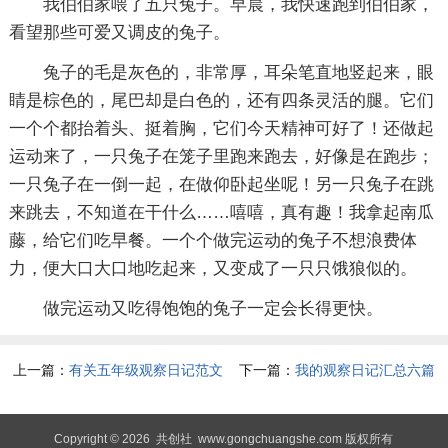
我伯伯家喂了五只兔子。早晨，我快速跑到伯伯家，
看望那些可爱又调皮的兔子。
兔子的毛是灰色的，非常厚，耳朵笔直地竖起来，眼
睛是棕色的，尾巴却是白色的，还有四条灵活的腿。它们
一个个都抬着头、挺着胸，它们今天精神可好了！还做起
运动来了，一只兔子在笼子里跑来跑去，好像是在跑步；
一只兔子在一倒一起，在做仰卧起坐呢！另一只兔子在跳
来跳去，不知道在干什么……嘻嘻，真有趣！我拿起南瓜
藤，给它们吃早餐。一个个做完运动的兔子不想浪费体
力，便大口大口地吃起来，又变成了一只只饿狼似的。
做完运动又吃得饱饱的兔子一定会长得更快。
上一篇：
有关五年级观察日记范文
下一篇：
我的观察日记汇总六篇
十篇
Copyright © 2026
共创社
www.gongchuangshe.com 版权所有