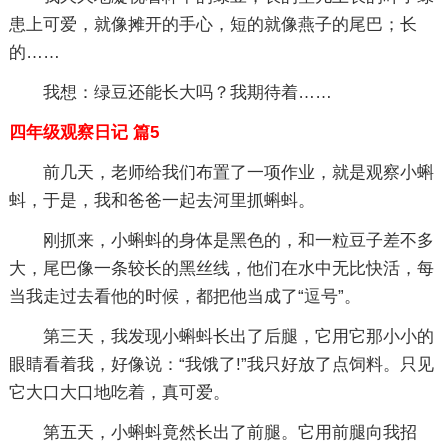
患上可爱，就像摊开的手心，短的就像燕子的尾巴；长
的……
我想：绿豆还能长大吗？我期待着……
四年级观察日记 篇5
前几天，老师给我们布置了一项作业，就是观察小蝌
蚪，于是，我和爸爸一起去河里抓蝌蚪。
刚抓来，小蝌蚪的身体是黑色的，和一粒豆子差不多
大，尾巴像一条较长的黑丝线，他们在水中无比快活，每
当我走过去看他的时候，都把他当成了“逗号”。
第三天，我发现小蝌蚪长出了后腿，它用它那小小的
眼睛看着我，好像说：“我饿了!”我只好放了点饲料。只见
它大口大口地吃着，真可爱。
第五天，小蝌蚪竟然长出了前腿。它用前腿向我招