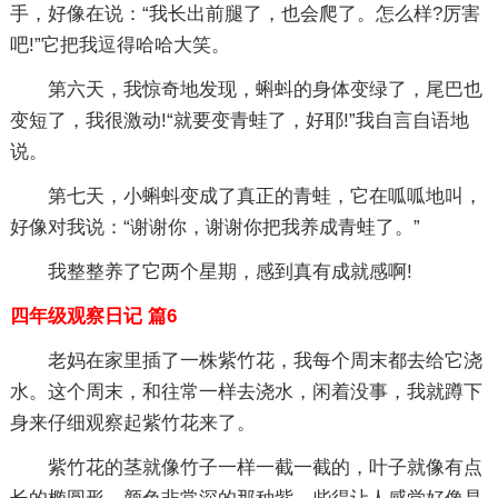
手，好像在说：“我长出前腿了，也会爬了。怎么样?厉害
吧!”它把我逗得哈哈大笑。
第六天，我惊奇地发现，蝌蚪的身体变绿了，尾巴也
变短了，我很激动!“就要变青蛙了，好耶!”我自言自语地
说。
第七天，小蝌蚪变成了真正的青蛙，它在呱呱地叫，
好像对我说：“谢谢你，谢谢你把我养成青蛙了。”
我整整养了它两个星期，感到真有成就感啊!
四年级观察日记 篇6
老妈在家里插了一株紫竹花，我每个周末都去给它浇
水。这个周末，和往常一样去浇水，闲着没事，我就蹲下
身来仔细观察起紫竹花来了。
紫竹花的茎就像竹子一样一截一截的，叶子就像有点