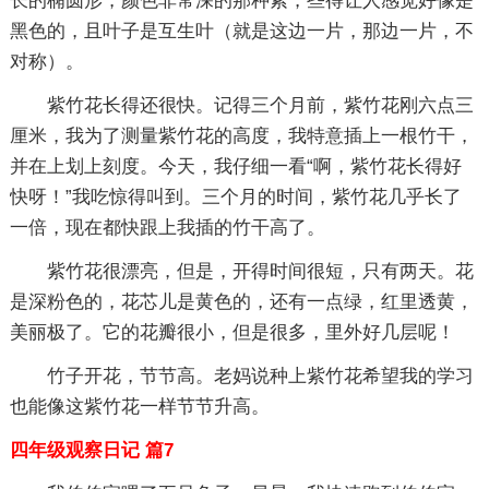
长的椭圆形，颜色非常深的那种紫，些得让人感觉好像是
黑色的，且叶子是互生叶（就是这边一片，那边一片，不
对称）。
紫竹花长得还很快。记得三个月前，紫竹花刚六点三
厘米，我为了测量紫竹花的高度，我特意插上一根竹干，
并在上划上刻度。今天，我仔细一看“啊，紫竹花长得好
快呀！”我吃惊得叫到。三个月的时间，紫竹花几乎长了
一倍，现在都快跟上我插的竹干高了。
紫竹花很漂亮，但是，开得时间很短，只有两天。花
是深粉色的，花芯儿是黄色的，还有一点绿，红里透黄，
美丽极了。它的花瓣很小，但是很多，里外好几层呢！
竹子开花，节节高。老妈说种上紫竹花希望我的学习
也能像这紫竹花一样节节升高。
四年级观察日记 篇7