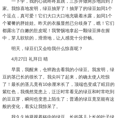
一下学，我的心就咚咚直跳，三步并做两步地回到了
家。我惊喜地发明，绿豆抽芽了！抽芽了的绿豆如同1个
个逗点，真可爱！它们大口大口地充吸着水露，如同1个
个饕餮的胖娃娃。昨天的衣服显然已分歧身了，瞧！它们
都露出了白嫩的肚皮呢！我警惕地拿起一颗绿豆捧在握
中，芽儿软软的，滑滑地，让人感觉十分舒畅。
明天，绿豆们又会给我什么惊喜呢？
4月27日 礼拜日 晴
早晨，我醒来，仓猝跑去看我的小绿豆。我发明，绿
豆的茎已长的很长了。我尖叫了起来，的确太使人吃惊
了！最长的茎儿竟有10余厘米长了，顶端也变成了眩目的
紫红色，我俄然觉患上，泛泛时常看见的绿豆和时常吃到
的豆豆芽，瞬间也变患上陌生了；普通的绿豆竟至能有这
般的变化，着实让我惊呆了。
我久久地凝视着杯中的绿豆，长的茎儿上长的叶子绿