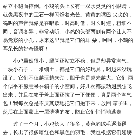
站立不稳而摔倒。小鸡的头上长有一双水灵灵的小眼睛，
就像黑夜中的宝石一样闪烁着光芒。黄黄的嘴巴 尖尖的，
鸣叫的声音就像是在唱歌，时高时低，时长时短，粗细不
同，音调各异，非常动听。小鸡的头部两侧有两个让人不
易觉察的小孔，原来这里就是它们的耳 朵，呵呵，小鸡的
耳朵长的好奇怪呀！
小鸡虽然很小，腿脚还站立不稳，但是却异常淘气。
一块小石子，一堆细土，都是它们的好玩具，叼起来没玩
没了。它们不仅越玩越来劲，胆子也是越来越大。它们 两
个似乎不愿意呆在箱子的小空间，好几次都振动翅膀想飞
出来，并且在箱子盖上面还拉了一下便便，真是两个淘气
包！我每次总是不厌其烦地把它们抱下来，放回 箱子里，
然后在上面蒙上一层薄薄的布，防止它们悄悄地逃走。
过了一个月，小鸡长大了很多，黄色的绒毛逐渐褪
去，长出了很多暗红色和黑色的羽毛，我也根据它们翅膀