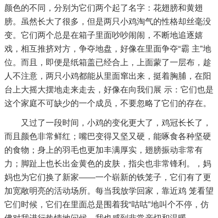
颜色的不同，分别为它们两个起了名字：花翅膀和黄翅
膀。虽然长大了很多，但是两只小鸡淘气的性格却丝毫没
变。它们两个总是在箱子里面吵吵闹闹，不断地追逐嬉
戏，相互推挤对方，争夺地盘，好像在里面争夺“霸 主”地
位。而且，即便是纸箱盖已经合上，上面蒙了一层布，趁
人不注意，两只小鸡都能从里面窜出来，挺着胸脯，在阳
台上大摇大摆地走来走去，好像在向我们展 示：它们也是
这个家庭不可缺少的一个成员，不要忽略了它们的存在。
又过了一段时间，小鸡的变化更大了，鸡冠长长了，
而且颜色非常鲜红；嘴巴变得又坚又硬，能啄食各种坚硬
的食物；身上的羽毛也更加丰满厚实，翅膀振动非常有
力；脚趾上也长出金黄色的皮肤，指尖也非常锋利。，妈
妈也为它们换了新家——一个崭新的铁笼子，它们有了更
加宽敞明亮的活动场所。每当我放学回家，靠近鸡 笼看望
它们时候，它们在里面总是围着我“咕咕”地叫个不停，仿