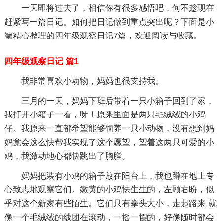
一天即将过去了，相信你有很多感悟吧，何不趁现在
赶紧写一篇日记。如何把日记做到重点突出呢？下面是小
编精心整理的四年级观察日记7篇，欢迎阅读与收藏。
四年级观察日记 篇1
我非常喜欢小动物，妈妈也很支持我。
三月的一天，妈妈下班后带着一只小箱子回到了家，
我打开小箱子一看，呀！原来里面是两只毛绒绒的小鸡
仔。我原来一直都希望能够饲养一只小动物，没有想到妈
妈竟会这么快帮我实现了这个愿望，望着这两只可爱的小
鸡，我激动地心都快跳出了胸膛。
妈妈把装有小鸡的箱子放在阳台上，我也蹲在地上专
心致志地观察它们。嫩黄的小鸡怯生生的，左顾右盼，似
乎对这个新家有些陌生。它们只有拳头大小，走起路来 就
像一个毛绒绒的线团在滚动，一摇一摆的，好像随时都会