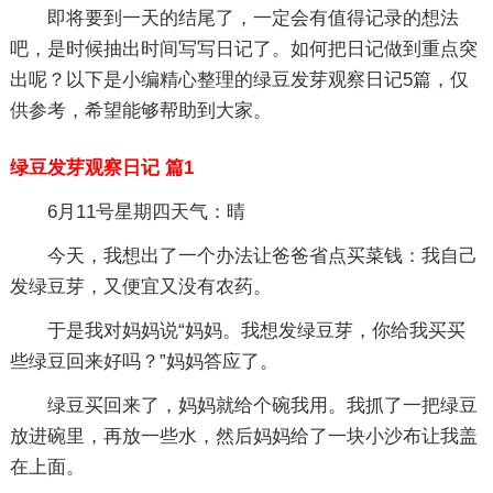
即将要到一天的结尾了，一定会有值得记录的想法
吧，是时候抽出时间写写日记了。如何把日记做到重点突
出呢？以下是小编精心整理的绿豆发芽观察日记5篇，仅
供参考，希望能够帮助到大家。
绿豆发芽观察日记 篇1
6月11号星期四天气：晴
今天，我想出了一个办法让爸爸省点买菜钱：我自己
发绿豆芽，又便宜又没有农药。
于是我对妈妈说“妈妈。我想发绿豆芽，你给我买买
些绿豆回来好吗？”妈妈答应了。
绿豆买回来了，妈妈就给个碗我用。我抓了一把绿豆
放进碗里，再放一些水，然后妈妈给了一块小沙布让我盖
在上面。