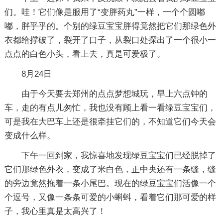
们。哇！它们像是服用了“变胖药丸”一样，一个个圆嘟
嘟，胖乎乎的。个别的绿豆宝宝胖得竟然把它们那绿色外
衣都给撑破了，裂开了口子，从裂口处探出了一个很小一
点点的白色小头，看上去，真是可爱极了。
8月24日
由于今天要去郑州的点点梦想城玩，早上六点钟的
车，走的有点儿匆忙，我也没有顾上看一看绿豆宝宝们，
可是我在大巴车上还是很牵挂它们的，不知道它们今天会
变成什么样。
下午一回到家，我惊喜地发现绿豆宝宝们已经脱掉了
它们那绿色外衣，变成了米白色，正中央还有一条缝，缝
的旁边竟然拖着一条小尾巴。现在的绿豆宝宝们活像一个
个逗号，又像一条条可爱的小蝌蚪，看着它们那可爱的样
子，我心里真是太高兴了！