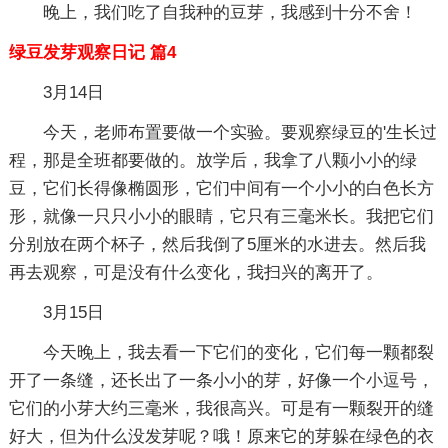
晚上，我们吃了自我种的豆芽，我感到十分不舍！
绿豆发芽观察日记 篇4
3月14日
今天，老师布置要做一个实验。要观察绿豆的'生长过
程，那是全班都要做的。放学后，我拿了八颗小小的绿
豆，它们长得像椭圆形，它们中间有一个小小的白色长方
形，就像一只只小小的眼睛，它只有三毫米长。我把它们
分别放在两个杯子，然后我倒了5厘米的水进去。然后我
再去观察，可是没有什么变化，我扫兴的离开了。
3月15日
今天晚上，我去看一下它们的变化，它们每一颗都裂
开了一条缝，还长出了一条小小的芽，好像一个小逗号，
它们的小芽大约三毫米，我很高兴。可是有一颗裂开的缝
好大，但为什么没发芽呢？哦！原来它的芽躲在绿色的衣