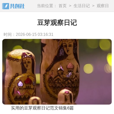
当前位置：
首页
>
生活日记
>
观察日
记
豆芽观察日记
时间：2026-06-15 03:16:31
实用的豆芽观察日记范文锦集6篇