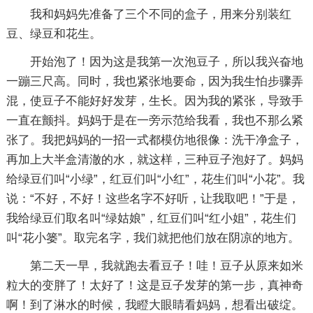
我和妈妈先准备了三个不同的盒子，用来分别装红
豆、绿豆和花生。
开始泡了！因为这是我第一次泡豆子，所以我兴奋地
一蹦三尺高。同时，我也紧张地要命，因为我生怕步骤弄
混，使豆子不能好好发芽，生长。因为我的紧张，导致手
一直在颤抖。妈妈于是在一旁示范给我看，我也不那么紧
张了。我把妈妈的一招一式都模仿地很像：洗干净盒子，
再加上大半盒清澈的水，就这样，三种豆子泡好了。妈妈
给绿豆们叫“小绿”，红豆们叫“小红”，花生们叫“小花”。我
说：“不好，不好！这些名字不好听，让我取吧！”于是，
我给绿豆们取名叫“绿姑娘”，红豆们叫“红小姐”，花生们
叫“花小篓”。取完名字，我们就把他们放在阴凉的地方。
第二天一早，我就跑去看豆子！哇！豆子从原来如米
粒大的变胖了！太好了！这是豆子发芽的第一步，真神奇
啊！到了淋水的时候，我瞪大眼睛看妈妈，想看出破绽。