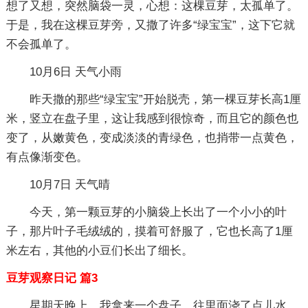
想了又想，突然脑袋一灵，心想：这棵豆芽，太孤单了。
于是，我在这棵豆芽旁，又撒了许多“绿宝宝”，这下它就
不会孤单了。
10月6日 天气小雨
昨天撒的那些“绿宝宝”开始脱壳，第一棵豆芽长高1厘
米，竖立在盘子里，这让我感到很惊奇，而且它的颜色也
变了，从嫩黄色，变成淡淡的青绿色，也捎带一点黄色，
有点像渐变色。
10月7日 天气晴
今天，第一颗豆芽的小脑袋上长出了一个小小的叶
子，那片叶子毛绒绒的，摸着可舒服了，它也长高了1厘
米左右，其他的小豆们长出了细长。
豆芽观察日记 篇3
星期天晚上，我拿来一个盘子，往里面浇了点儿水，