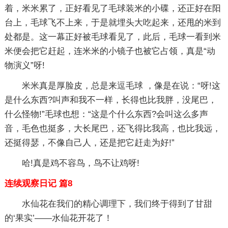
着，米米累了，正好看见了毛球装米的小碟，还正好在阳
台上，毛球飞不上来，于是就埋头大吃起来，还甩的米到
处都是。这一幕正好被毛球看见了，此后，毛球一看到米
米便会把它赶起，连米米的小镜子也被它占领，真是“动
物演义”呀!
米米真是厚脸皮，总是来逗毛球 ，像是在说：“呀!这
是什么东西?叫声和我不一样，长得也比我胖，没尾巴，
什么怪物!”毛球也想：“这是个什么东西?会叫这么多声
音，毛色也挺多，大长尾巴，还飞得比我高，也比我远，
还挺得瑟，不像自己人，还是把它赶走为好!”
哈!真是鸡不容鸟，鸟不让鸡呀!
连续观察日记 篇8
水仙花在我们的精心调理下，我们终于得到了甘甜
的‘果实’——水仙花开花了！