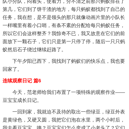
队小分队，闷着头，使着力，分不清之前那只蚂蚁排在了
第几，它们到了饼干渣的地方，每只蚂蚁都找到了自己的
任务，我在想，是不是领头的那只就像动画片里的小队长
一样嘴里有着小口哨，有条不紊的分配给每只蚂蚁任务，
所以它们会这样整齐？我惊奇不已，我又故意在它们的前
面放下一颗石子，它们只是第一只停了停，随后一只只蚂
蚁然后石子绕过继续赶路了。
下午夕阳已西下，我找到了蚂蚁们的快乐点，我也要
回家了。
连续观察日记 篇6
今天，范老师给我们布置了一项特殊的观察作业——
豆宝宝成长日记。
一回到家，我就迫不及待的取出一些绿豆，绿豆外表
是黄绿色，又硬又圆，我把它们泡在水里，两个小时后，
我去看豆宝宝，咦？豆宝宝们怎么变成了小老头了？它们