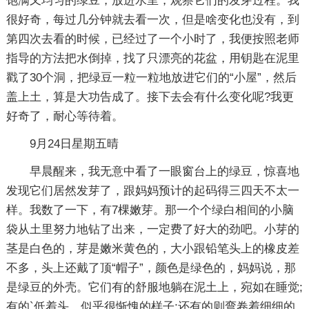
饱满又均匀的绿豆，放进水里，观察它们的发芽过程。我
很好奇，每过几分钟就去看一次，但是啥变化也没有，到
第四次去看的时候，已经过了一个小时了，我便按照老师
指导的方法把水倒掉，找了只漂亮的花盆，用钥匙在泥里
戳了30个洞，把绿豆一粒一粒地放进它们的“小屋”，然后
盖上土，算是大功告成了。接下去会有什么变化呢?我更
好奇了，耐心等待着。
9月24日星期五晴
早晨醒来，我无意中看了一眼窗台上的绿豆，惊喜地
发现它们居然发芽了，跟妈妈预计的起码得三四天不太一
样。我数了一下，有7棵嫩芽。那一个个绿白相间的小脑
袋从土里努力地钻了出来，一定费了好大的劲吧。小芽的
茎是白色的，芽是嫩米黄色的，大小跟铅笔头上的橡皮差
不多，头上还戴了顶“帽子”，颜色是绿色的，妈妈说，那
是绿豆的外壳。它们有的舒服地躺在泥土上，宛如在睡觉;
有的`低着头，似乎很惭愧的样子;还有的则弯卷着细细的