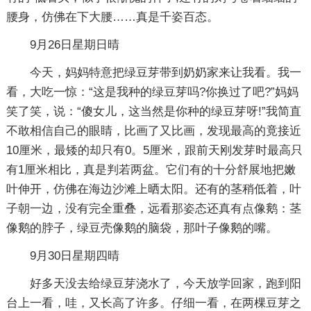
腰身，仿佛在下大腰……真是千姿百态。
9月26日星期日晴
今天，妈妈特意把绿豆芽带到奶奶家来让我看。我一
看，大吃一惊：“这是我种的绿豆芽吗?你换过了吧?”妈妈
笑了笑，说：“傻女儿，这当然是你种的绿豆芽呀!”我简直
不敢相信自己的眼睛，比画了又比画，发现最高的竟接近
10厘米，最矮的却只有0。5厘米，跟前天刚发芽时最高只
有1厘米相比，真是判若两盆。它们有的十分舒展地把嫩
叶伸开，仿佛在海边沙滩上晒太阳。还有的茎稍低着，叶
子朝一边，没有完全重叠，远看那姿态还真有点像鹅：茎
像鹅的脖子，绿豆壳像鹅的脑袋，那叶子像鹅的嘴。
9月30日星期四晴
好多天没去给绿豆芽浇水了，今天放学回家，跑到阳
台上一看，哇，又长高了许多。仔细一看，在两棵豆芽之