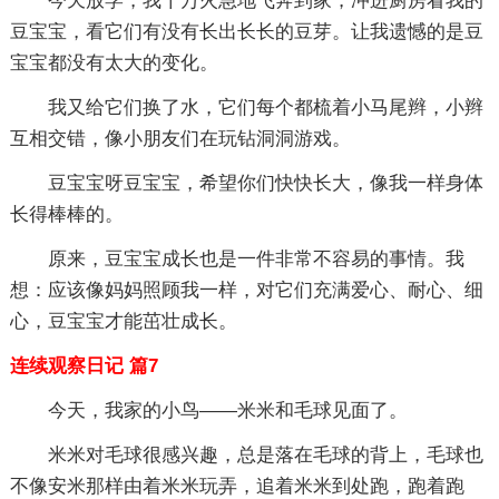
今天放学，我十万火急地飞奔到家，冲进厨房看我的
豆宝宝，看它们有没有长出长长的豆芽。让我遗憾的是豆
宝宝都没有太大的变化。
我又给它们换了水，它们每个都梳着小马尾辫，小辫
互相交错，像小朋友们在玩钻洞洞游戏。
豆宝宝呀豆宝宝，希望你们快快长大，像我一样身体
长得棒棒的。
原来，豆宝宝成长也是一件非常不容易的事情。我
想：应该像妈妈照顾我一样，对它们充满爱心、耐心、细
心，豆宝宝才能茁壮成长。
连续观察日记 篇7
今天，我家的小鸟——米米和毛球见面了。
米米对毛球很感兴趣，总是落在毛球的背上，毛球也
不像安米那样由着米米玩弄，追着米米到处跑，跑着跑