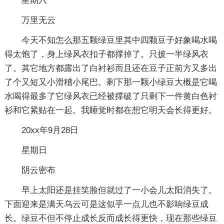
星期六
万里无云
今天不知怎么那五颗绿豆里其中四颗豆子好象喝水喝
得太饱了，身上绿风衣扣子都撑掉了。只披一半绿风衣
了。其它地方都露出了白衬衫而且还在豆子正前方又多出
了个又短又小滑稽小尾巴。剩下那一颗小绿豆大概是它喝
水喝得最多了它绿风衣已经被撑破了只剩下一件黄白色衬
衫和它紧贴在一起。我睡觉时都在想它明天会长得更好。
20xx年9月28日
星期日
阴云密布
早上太阳还是挂笑脸但就过了一小会儿太阳消失了。
下面迎来是满天乌云可是这似乎一点儿也不影响绿豆成
长。绿豆不但不停止成长反而成长得更快，现在那些绿豆