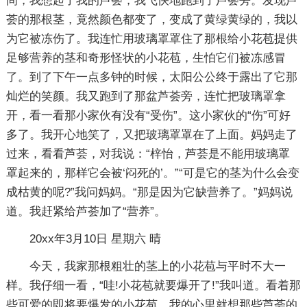
间，我想起了我的芦荟，我飞快地跑到了芦荟旁。发现芦
荟的那根茎，竟然颜色都变了，变成了黄绿黄绿的，我以
为它被冻伤了。我连忙用玻璃罩罩住了那根给小花苞提供
足够营养的茎和奇形怪状的小花苞，生怕它们被冻感冒
了。到了下午一点多钟的时候，太阳公公终于露出了它那
灿烂的笑颜。我又跑到了那盆芦荟旁，连忙把玻璃罩拿
开，看一看那小家伙有没有“受伤”。这小家伙的“伤”可好
多了。我开心地笑了，又把玻璃罩罩在了上面。妈妈走了
过来，看看芦荟，对我说：“梓怡，芦荟是不能用玻璃罩
罩起来的，那样它会被‘闷死的’。”“可是它的茎为什么会变
成枯黄的呢?”我问妈妈。“那是因为它缺营养了。”妈妈说
道。我赶紧给芦荟加了“营养”。
20xx年3月10日 星期六 晴
今天，我家那根粗壮的茎上的小花苞与平时不大一
样。我仔细一看，“哇!小花苞就要爆开了!”我叫道。看着那
些可爱的即将要爆发的小花苞，我的心里就想那些芦荟的