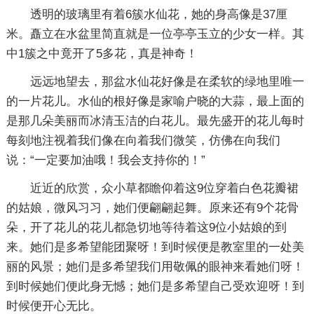
透明的玻璃里有着6簇水仙花，她的身高像是37厘
米。矗立在水盆里简直就是一位亭亭玉立的少女一样。其
中1簇之中竟开了5多花，真是神奇！
远远地望去，那盆水仙花好像是在柔软的绿地里唯一
的一片花儿。水仙的根好像是家喻户晓的大蒜，最上面的
是那几朵美丽而冰清玉洁的白花儿。最先盛开的花儿每时
每刻地注视着我们像在向着我们微笑，仿佛在向我们
说：“一定要加油哦！我会支持你的！”
近近的欣赏，众小草都瞻仰着这9位穿着白色花瓣裙
的姑娘，微风习习，她们便翩翩起舞。原来还有9个花骨
朵，开了花儿的花儿都急切地等待着这9位小姑娘的到
来。她们是多希望能团聚呀！到时候便是教室里的一处美
丽的风景；她们是多希望我们用敬佩的眼神来看她们呀！
到时候她们便此身无憾；她们是多希望自己受欢迎呀！到
时候便开心无比。