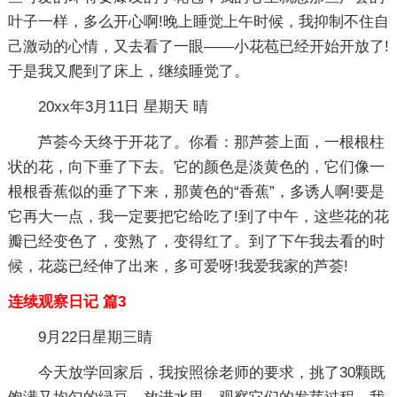
叶子一样，多么开心啊!晚上睡觉上午时候，我抑制不住自
己激动的心情，又去看了一眼——小花苞已经开始开放了!
于是我又爬到了床上，继续睡觉了。
20xx年3月11日 星期天 晴
芦荟今天终于开花了。你看：那芦荟上面，一根根柱
状的花，向下垂了下去。它的颜色是淡黄色的，它们像一
根根香蕉似的垂了下来，那黄色的“香蕉”，多诱人啊!要是
它再大一点，我一定要把它给吃了!到了中午，这些花的花
瓣已经变色了，变熟了，变得红了。到了下午我去看的时
候，花蕊已经伸了出来，多可爱呀!我爱我家的芦荟!
连续观察日记 篇3
9月22日星期三睛
今天放学回家后，我按照徐老师的要求，挑了30颗既