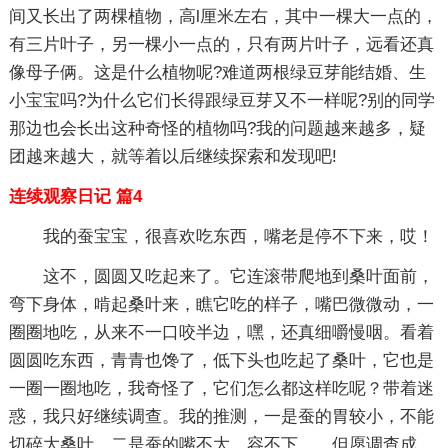
间又长出了两棵植物，高l厘米左右，其中一棵大一点的，
有三片叶子，另一棵小一点的，只有两片叶子，远看还真
像母子俩。这是什么植物呢?难道两根绿豆芽能结婚、生
小宝宝吗?为什么它们长得跟绿豆芽又不一样呢?别的同学
那边也会长出这种奇怪的植物吗?我的问题越来越多，疑
团越来越大，就等着以后继续探索和发现吧!
连续观察日记 篇4
我的蚕宝宝，很喜欢吃东西，嘴老是停不下来，哎！
这不，圆圆又吃起来了。它连滚带爬地到桑叶面前，
弯下身体，啃起桑叶来，瞧它吃的样子，嘴巴微微动，一
圈圈地吃，从来不一口咬半边，嘿，还真细嚼慢咽。看着
圆圆吃东西，青青也馋了，低下头也吃起了桑叶，它也是
一圈一圈地吃，我奇怪了，它们怎么都这样吃呢？带着迷
惑，我只好继续调查。我的推测，一是蚕的胃较小，不能
切碎大桑叶，二是蚕的嘴不大，容不下……但愿调查成