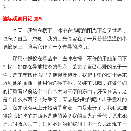
功。
连续观察日记 篇5
今天，我站在楼下，沐浴在温暖的阳光下忘了世界，
也忘了自己。忽然，我的目光停留在了一只普普通通的小
蚂蚁身上，陪着它作了一次奇异的游历。
那只小蚂蚁在草丛中，左冲右撞，不停的用触角四下
打探，好像在异地旅游的母亲，丢失了自己心爱的孩子一
样，是在寻找什么吗？他爬呀爬呀，我把手中的饼干碎末
放到他的面前，他用触角碰了碰，又绕了几圈，好像仔细
的打量着眼前这个比自己大两三倍的东西，好像在说，这
是个什么东西呀？好香呀，应该是好吃的吧！出乎意料的
是，它并没有马上开始动手拿走，而是走开了，我心想难
得这么好吃的东西不是他的菜？我的目光追着他，原来她
是去叫救兵去了，只见不远的蚂蚁洞里不一会儿出现了一