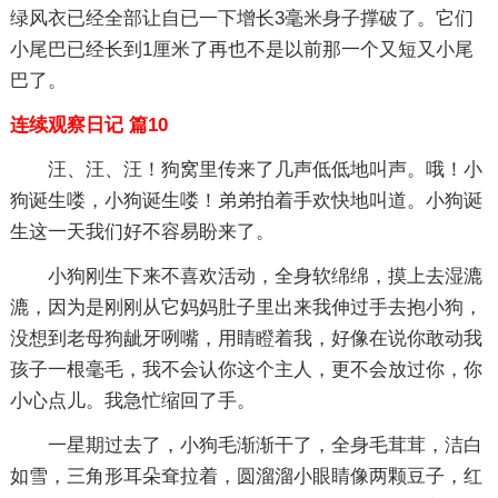
绿风衣已经全部让自已一下增长3毫米身子撑破了。它们
小尾巴已经长到1厘米了再也不是以前那一个又短又小尾
巴了。
连续观察日记 篇10
汪、汪、汪！狗窝里传来了几声低低地叫声。哦！小
狗诞生喽，小狗诞生喽！弟弟拍着手欢快地叫道。小狗诞
生这一天我们好不容易盼来了。
小狗刚生下来不喜欢活动，全身软绵绵，摸上去湿漉
漉，因为是刚刚从它妈妈肚子里出来我伸过手去抱小狗，
没想到老母狗龇牙咧嘴，用睛瞪着我，好像在说你敢动我
孩子一根毫毛，我不会认你这个主人，更不会放过你，你
小心点儿。我急忙缩回了手。
一星期过去了，小狗毛渐渐干了，全身毛茸茸，洁白
如雪，三角形耳朵耷拉着，圆溜溜小眼睛像两颗豆子，红