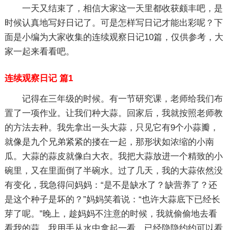
一天又结束了，相信大家这一天里都收获颇丰吧，是
时候认真地写好日记了。可是怎样写日记才能出彩呢？下
面是小编为大家收集的连续观察日记10篇，仅供参考，大
家一起来看看吧。
连续观察日记 篇1
记得在三年级的时候。有一节研究课，老师给我们布
置了一项作业。让我们种大蒜。回家后，我就按照老师教
的方法去种。我先拿出一头大蒜，只见它有9个小蒜瓣，
就像是九个兄弟紧紧的搂在一起，那形状如浓缩的小南
瓜。大蒜的蒜皮就像白大衣。我把大蒜放进一个精致的小
碗里，又在里面倒了半碗水。过了几天，我的大蒜依然没
有变化，我急得问妈妈：“是不是缺水了？缺营养了？还
是这个种子是坏的？”妈妈笑着说：“也许大蒜底下已经长
芽了呢。”晚上，趁妈妈不注意的时候，我就偷偷地去看
看我的蒜。我用手从水中拿起一看，已经隐隐约约可以看