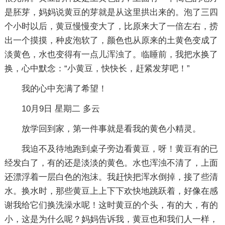
是胚芽，妈妈说黄豆的芽就是从这里拱出来的。泡了三四
个小时以后，黄豆慢慢变大了，比原来大了一倍左右，捞
出一个摸摸，种皮泡软了，颜色也从原来的土黄色变成了
淡黄色，水也变得有一点儿浑浊了。临睡前，我把水换了
换，心中默念：“小黄豆，快快长，赶紧发芽吧！”
我的心中充满了希望！
10月9日 星期二 多云
放学回到家，第一件事就是看我的黄色小精灵。
我迫不及待地跑到桌子旁边看黄豆，呀！黄豆有的已
经发白了，有的还是淡淡的黄色。水也浑浊不清了，上面
还漂浮着一层白色的泡沫。我赶快把浑水倒掉，接了些清
水。换水时，那些黄豆上上下下欢快地跳跃着，好像在感
谢我给它们换洗澡水呢！这时黄豆的个头，有的大，有的
小，这是为什么呢？妈妈告诉我，黄豆也和我们人一样，