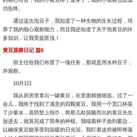
的精心培育，我的小黄豆终于发芽了，我的小实验也以成
功告终。
通过这次泡豆子，我知道了一种生物的生长过程，培
养了我的细心观察能力，而且我还知道了关于泡黄豆的许
多知识，让我受益匪浅！
黄豆观察日记 篇6
班主任给我们布置了一项任务，那就是用水种豆子，
并观察。
10月1日
我从厨房里拿出一罐黄豆，在里面精挑细选。过了一
会儿，我终于找到了满意的四颗黄豆。我用一个宽口杯装
了少量水，底部垫上纸巾，将那几粒脱颖而出的黄豆先生
放进去，就算完成了简单的种植。我端着杯子放到窗边，
以确保黄豆能享受到温暖的日光浴。我盯着这些被即将落