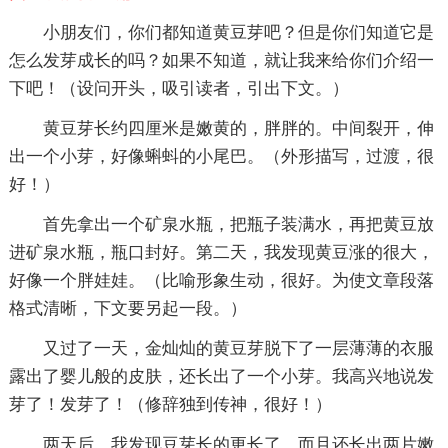
小朋友们，你们都知道黄豆芽吧？但是你们知道它是
怎么发芽成长的吗？如果不知道，就让我来给你们介绍一
下吧！（设问开头，吸引读者，引出下文。）
黄豆芽长约四厘米是嫩黄的，胖胖的。中间裂开，伸
出一个小芽，好像蝌蚪的小尾巴。（外形描写，过渡，很
好！）
首先拿出一个矿泉水瓶，把瓶子装满水，再把黄豆放
进矿泉水瓶，瓶口封好。第二天，我发现黄豆涨的很大，
好像一个胖娃娃。（比喻形象生动，很好。为使文章段落
格式清晰，下文要另起一段。）
又过了一天，金灿灿的黄豆芽脱下了一层薄薄的衣服
露出了婴儿般的皮肤，还长出了一个小芽。我高兴地说发
芽了！发芽了！（修辞独到传神，很好！）
两天后，我发现豆芽长的更长了，而且还长出两片嫩