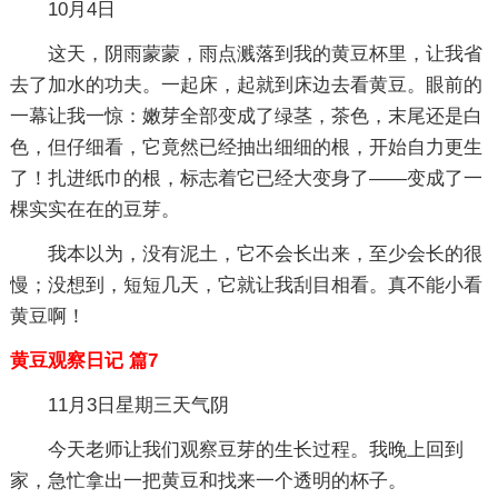
10月4日
这天，阴雨蒙蒙，雨点溅落到我的黄豆杯里，让我省
去了加水的功夫。一起床，起就到床边去看黄豆。眼前的
一幕让我一惊：嫩芽全部变成了绿茎，茶色，末尾还是白
色，但仔细看，它竟然已经抽出细细的根，开始自力更生
了！扎进纸巾的根，标志着它已经大变身了——变成了一
棵实实在在的豆芽。
我本以为，没有泥土，它不会长出来，至少会长的很
慢；没想到，短短几天，它就让我刮目相看。真不能小看
黄豆啊！
黄豆观察日记 篇7
11月3日星期三天气阴
今天老师让我们观察豆芽的生长过程。我晚上回到
家，急忙拿出一把黄豆和找来一个透明的杯子。