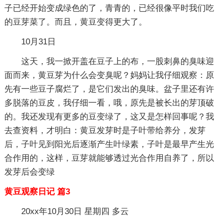
子已经开始变成绿色的了，青青的，已经很像平时我们吃
的豆芽菜了。而且，黄豆变得更大了。
10月31日
这天，我一掀开盖在豆子上的布，一股刺鼻的臭味迎
面而来，黄豆芽为什么会变臭呢？妈妈让我仔细观察：原
先有一些豆子腐烂了，是它们发出的臭味。盆子里还有许
多脱落的豆皮，我仔细一看，哦，原先是被长出的芽顶破
的。我还发现有更多的豆变绿了，这又是怎样回事呢？我
去查资料，才明白：黄豆发芽时是子叶带给养分，发芽
后，子叶见到阳光后逐渐产生叶绿素，子叶是最早产生光
合作用的，这样，豆芽就能够透过光合作用自养了，所以
发芽后会变绿
黄豆观察日记 篇3
20xx年10月30日 星期四 多云