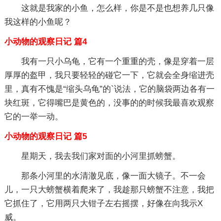
这就是我家的小鱼，怎么样，你是不是也想养几只像
我这样的小鱼呢？
小动物的观察日记 篇4
我有一只小乌龟，它有一个重重的壳，像是穿着一层
厚厚的盔甲，我只要轻轻的碰它一下，它就会全身缩进壳
里，真有不愧是“缩头乌龟”的`说法，它的脑袋两边各有一
块红斑，它得嘴巴是黄色的，没事的的时候我最喜欢观察
它的一举一动。
小动物的观察日记 篇5
星期天，我去我们家对面的小河里抓螃蟹。
那条小河里的水清澈见底，像一面大镜子。不一会
儿，一只大螃蟹横着爬来了，我趁那只螃蟹不注意，我把
它抓住了，它用两只大钳子左右摇摆，好像在向我示X
威。