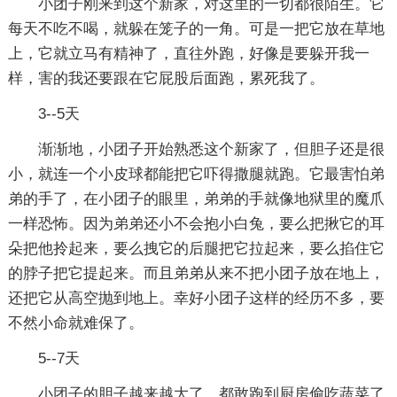
小团子刚来到这个新家，对这里的一切都很陌生。它
每天不吃不喝，就躲在笼子的一角。可是一把它放在草地
上，它就立马有精神了，直往外跑，好像是要躲开我一
样，害的我还要跟在它屁股后面跑，累死我了。
3--5天
渐渐地，小团子开始熟悉这个新家了，但胆子还是很
小，就连一个小皮球都能把它吓得撒腿就跑。它最害怕弟
弟的手了，在小团子的眼里，弟弟的手就像地狱里的魔爪
一样恐怖。因为弟弟还小不会抱小白兔，要么把揪它的耳
朵把他拎起来，要么拽它的后腿把它拉起来，要么掐住它
的脖子把它提起来。而且弟弟从来不把小团子放在地上，
还把它从高空抛到地上。幸好小团子这样的经历不多，要
不然小命就难保了。
5--7天
小团子的胆子越来越大了，都敢跑到厨房偷吃蔬菜了