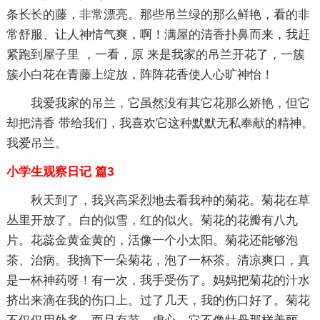
条长长的藤，非常漂亮。那些吊兰绿的那么鲜艳，看的非
常舒服、让人神情气爽，啊！满屋的清香扑鼻而来，我赶
紧跑到屋子里 ，一看，原 来是我家的吊兰开花了，一簇
簇小白花在青藤上绽放，阵阵花香使人心旷神怡！
我爱我家的吊兰，它虽然没有其它花那么娇艳，但它
却把清香 带给我们，我喜欢它这种默默无私奉献的精神。
我爱吊兰。
小学生观察日记 篇3
秋天到了，我兴高采烈地去看我种的菊花。菊花在草
丛里开放了。白的似雪，红的似火。菊花的花瓣有八九
片。花蕊金黄金黄的，活像一个小太阳。菊花还能够泡
茶、治病。我摘下一朵菊花，泡了一杯茶。清凉爽口，真
是一杯神药呀！有一次，我手受伤了。妈妈把菊花的汁水
挤出来滴在我的伤口上。过了几天，我的伤口好了。菊花