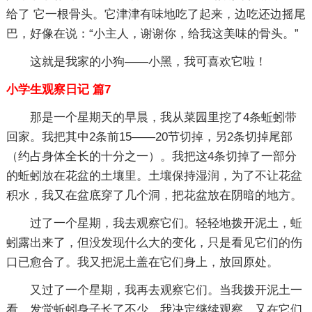
给了 它一根骨头。它津津有味地吃了起来，边吃还边摇尾
巴，好像在说：“小主人，谢谢你，给我这美味的骨头。”
这就是我家的小狗——小黑，我可喜欢它啦！
小学生观察日记 篇7
那是一个星期天的早晨，我从菜园里挖了4条蚯蚓带
回家。我把其中2条前15——20节切掉，另2条切掉尾部
（约占身体全长的十分之一）。我把这4条切掉了一部分
的蚯蚓放在花盆的土壤里。土壤保持湿润，为了不让花盆
积水，我又在盆底穿了几个洞，把花盆放在阴暗的地方。
过了一个星期，我去观察它们。轻轻地拨开泥土，蚯
蚓露出来了，但没发现什么大的变化，只是看见它们的伤
口已愈合了。我又把泥土盖在它们身上，放回原处。
又过了一个星期，我再去观察它们。当我拨开泥土一
看，发觉蚯蚓身子长了不少。我决定继续观察，又在它们