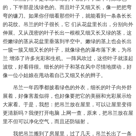
的，下半部是浅绿色的。而且叶子又细又长，像一把把弯
弯的镰刀。如果你仔细看那些叶子，就能看到一条条长长
的花纹。吊兰的叶子很长，它 们从花盆里长出，分别向外
伸展。又从茂密的叶子长出一根根又细又长又绿的茎，这
些嫩绿的茎从花盆里垂落到半空中。嫩绿的茎上也会长出
一簇一簇又细又长的叶子，就像绿色的瀑布落下来，为吊
兰 增添了许多光彩和生机。一阵风吹过，这些叶子就漾起
波纹，好看得很。细长的叶子和茎在风中尽情地摆动，好
像一位小姑娘在甩动着自己又细又长的辫子。
吊兰一年四季都披着绿色的外衣，细长的叶子向外舒
展着，好像害羞似得，也好像要把它的美丽和光彩展示给
大家看。于是，我想：把吊兰放在屋里，可以让屋里变得
更清新吗？我便打开电脑 上网一查，原来，把吊兰放在屋
里不但可以净化空气，而且还防辐射 。
我把吊兰搬到了房屋里，过了几天，吊兰长出了一条