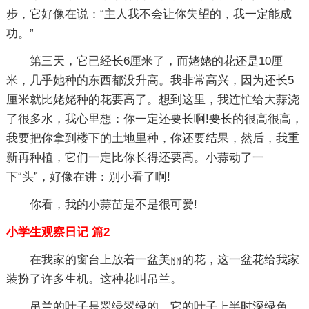
步，它好像在说：“主人我不会让你失望的，我一定能成
功。”
第三天，它已经长6厘米了，而姥姥的花还是10厘
米，几乎她种的东西都没升高。我非常高兴，因为还长5
厘米就比姥姥种的花要高了。想到这里，我连忙给大蒜浇
了很多水，我心里想：你一定还要长啊!要长的很高很高，
我要把你拿到楼下的土地里种，你还要结果，然后，我重
新再种植，它们一定比你长得还要高。小蒜动了一
下“头”，好像在讲：别小看了啊!
你看，我的小蒜苗是不是很可爱!
小学生观察日记 篇2
在我家的窗台上放着一盆美丽的花，这一盆花给我家
装扮了许多生机。这种花叫吊兰。
吊兰的叶子是翠绿翠绿的，它的叶子上半时深绿色