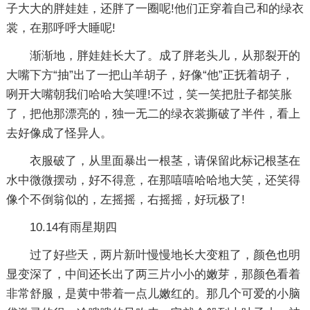
子大大的胖娃娃，还胖了一圈呢!他们正穿着自己和的绿衣
裳，在那呼呼大睡呢!
渐渐地，胖娃娃长大了。成了胖老头儿，从那裂开的
大嘴下方“抽”出了一把山羊胡子，好像“他”正抚着胡子，
咧开大嘴朝我们哈哈大笑哩!不过，笑一笑把肚子都笑胀
了，把他那漂亮的，独一无二的绿衣裳撕破了半件，看上
去好像成了怪异人。
衣服破了，从里面暴出一根茎，请保留此标记根茎在
水中微微摆动，好不得意，在那嘻嘻哈哈地大笑，还笑得
像个不倒翁似的，左摇摇，右摇摇，好玩极了!
10.14有雨星期四
过了好些天，两片新叶慢慢地长大变粗了，颜色也明
显变深了，中间还长出了两三片小小的嫩芽，那颜色看着
非常舒服，是黄中带着一点儿嫩红的。那几个可爱的小脑