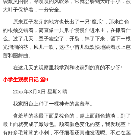
袋激灵的很，冷嗖嗖的风吹来，它就会躲到大叶子小，被
大叶子保护着，十分安全。
原来豆子发芽的地方也长出了一只“魔爪”，那米白色
的根须交错着，简直像一只爪子慢慢伸进水里，在抓着什
么。过了几天，豆子凌空了，开裂，掉了下来，留下一根
光溜溜的茎，风儿一吹，这些小苗儿就欢快地跳着水上芭
蕾和圆舞曲。
在这几天的观察里我学到和收获到的真的不少呀!
小学生观察日记 篇9
20xx年X月X日 星期X 晴
我家阳台上种了一棵神奇的含羞草。
含羞草的茎最下面是棕色的，越上面颜色越淡，到了
最上面就变成了嫩绿色。顺着颜色变化的茎，我发现茎上
有好多毛茸茸的小刺，不仔细看还真难发现呢。不过在茎