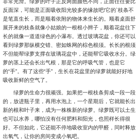
非常光滑。绿萝的叶子正反两面颜色不同，正面往往要比
反面深，可能是正面吸收阳光较多的缘故吧!它的`枝条不
是笔直生长，而是顺着依附的物体来生长的。顺着桌面舒
展开来的枝条就像小姑娘的一根根小辫子，顺着花盆往下
长的就像一道道绿色的小瀑布。透过玻璃花盆，你还可以
看到绿萝那纵横交错、密如蛛网的棕色根须。长长的根须
不但能帮绿萝支撑在玻璃花盆中，还能帮它吸收水分。绿
萝的茎上还会长出气根，那是它的呼吸气管，也是它
的“手”。有了这些“手”，生长在花盆里的绿萝就能好好地
吸收新鲜的空气了。
绿萝的生命力很顽强。如果把一根枝条剪成一段一段
的，放进瓶子里，再用水泡上，一个星期后，它就能长出
新的根和叶子来，成为一株株新的绿萝。绿萝既可以土生
也可以水养，哪怕没有任何肥料和阳光，也照样长得很
好。不但如此，它还能不停地吸收室内的甲醛，同时释放
出氧气，让你的房间变成小氧吧。