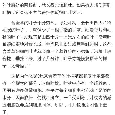
的叶腋处的两根刺，就长得比较粗壮。如果有人想伤害到
叶柄，它会毫不客气得把你蜇得哇哇大叫。
含羞草的叶子十分秀气。每处叶柄，会长出四大片羽
毛状的叶子，，就像少了一根手指的手掌。细看每片羽毛
状的叶子，发现它是由四十片一厘米左右的细叶子沿着叶
轴很细密地对称长成。每当风儿吹过或用手触碰时，这些
含羞草细细的叶片就会像一个羞答答的小姑娘，沿着叶轴
合拢，垂挂下来。过了几分钟，叶子才能恢复原来的样
子，太奇怪了!
这是为什么呢?原来含羞草的叶柄基部和复叶基部都
有一个膨大的部分，叫做叶枕。叶枕中心有一个维管束，
周围有许多薄壁细胞。在平时每个细胞中都充满了足够的
水分，因而膨胀，使枕叶挺立。一旦受刺激，叶枕内的感
应细胞就会流到细胞间隙。所以，叶片也随之闭合下垂
了。