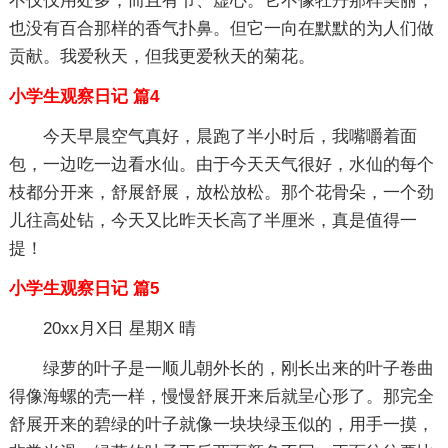
不仅仅用处多，而且有节、虚心。它不像牡丹那样美丽，
也没有百合那样的香气扑鼻。但它一向在默默的为人们做
贡献。我爱秋天，但我更爱秋天的菊花。
小学生观察日记 篇4
今天早晨空气真好，晨跑了半小时后，我嘴嚼着面
包，一边吃一边看水仙。由于今天天气很好，水仙的每个
枝都分开来，舒展舒展，放松放松。那个花骨朵，一个劲
儿往高处钻，今天又比昨天长高了半厘米，真是值得一
提！
小学生观察日记 篇5
20xx月X日 星期X 晴
绿萝的叶子是一顺儿朝外长的，刚长出来的叶子卷曲
得像海螺的壳一样，慢慢舒展开来后就呈心形了。那完全
舒展开来的碧绿的叶子就像一块块绿玉似的，用手一摸，