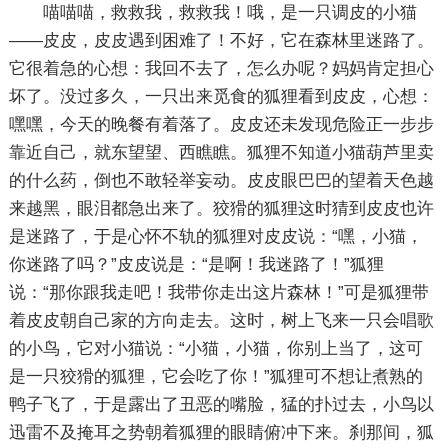
喵喵喵，救救我，救救我！哦，是一只调皮的小猫
——皮皮，皮皮遇到困难了！不好，它在森林里迷路了。
它很着急的心想：我回不去了，怎么办呢？妈妈肯定担心
坏了。没过多久，一只出来觅食的狐狸看到皮皮，心想：
嘿嘿，今天的晚餐有着落了。皮皮还未发现危险正一步步
靠近自己，就东望望、西瞧瞧。狐狸不知道小猫葫芦里卖
的什么药，倒也不敢轻举妄动。皮皮眼巴巴的望着天色越
来越黑，眼泪都急出来了。狡猾的狐狸这时猜到皮皮也许
是迷路了，于是心怀不轨的狐狸对皮皮说：“嘿，小猫，
你迷路了吗？”皮皮说是：“是啊！我迷路了！”狐狸
说：“那你跟我走吧！我带你走出这片森林！”可是狐狸带
着皮皮朝自己家的方向走去。这时，树上飞来一只会唱歌
的小鸟，它对小猫说：“小猫，小猫，你别上当了，这可
是一只狡猾的狐狸，它会吃了你！”狐狸可不想让煮熟的
鸭子飞了，于是露出了丑恶的嘴脸，猛的扑过去，小鸟以
迅雷不及掩耳之势朝着狐狸的眼睛俯冲下来。刹那间，狐