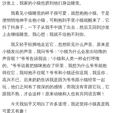
沙发上，我家的小猫也挤到他们身边睡觉。
我看见小猫睡觉的样子很可爱，就想抱抱小猫。于是
便悄悄地伸手去抱小猫，可刚抱到手里小猫就醒来了，它
抖了抖身子，一下子从我手中跳了出去，然后又回到沙发
上去继续睡觉。我心想：我就不信抱不到你。
我又轻手轻脚地走近它，忽然听见什么声音。原来是
小猫发出的声音，我问爷爷：“小猫为什么会发出咕噜的
声音呢？”爷爷告诉我说：“小猫和人类一样会打呼噜
的。”爷爷说着把猫咪抱在了怀里，我想为什么爷爷就抱
得住它，我却抱不住呢？爷爷和小猫还你逗我，我逗你，
高兴不已。后来奶奶告诉我是因为爷爷跟小猫经常一起
玩，他们之间有了很深的的感情，而我没有常跟它玩，它
跟我不熟，才会这样！原来动物和人也有共同语言啊！
今天我似乎又明白了许多道理，我还觉得小猫真是既
可爱又有趣！