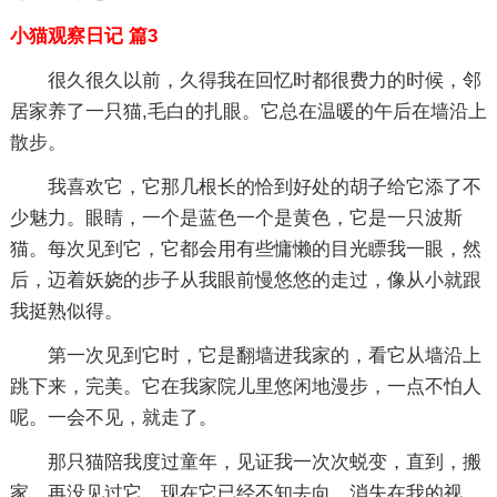
小猫观察日记 篇3
很久很久以前，久得我在回忆时都很费力的时候，邻
居家养了一只猫,毛白的扎眼。它总在温暖的午后在墙沿上
散步。
我喜欢它，它那几根长的恰到好处的胡子给它添了不
少魅力。眼睛，一个是蓝色一个是黄色，它是一只波斯
猫。每次见到它，它都会用有些慵懒的目光瞟我一眼，然
后，迈着妖娆的步子从我眼前慢悠悠的走过，像从小就跟
我挺熟似得。
第一次见到它时，它是翻墙进我家的，看它从墙沿上
跳下来，完美。它在我家院儿里悠闲地漫步，一点不怕人
呢。一会不见，就走了。
那只猫陪我度过童年，见证我一次次蜕变，直到，搬
家，再没见过它。现在它已经不知去向，消失在我的视