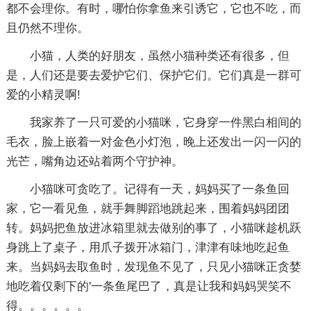
都不会理你。有时，哪怕你拿鱼来引诱它，它也不吃，而
且仍然不理你。
小猫，人类的好朋友，虽然小猫种类还有很多，但
是，人们还是要去爱护它们、保护它们。它们真是一群可
爱的小精灵啊!
我家养了一只可爱的小猫咪，它身穿一件黑白相间的
毛衣，脸上嵌着一对金色小灯泡，晚上还发出一闪一闪的
光芒，嘴角边还站着两个守护神。
小猫咪可贪吃了。记得有一天，妈妈买了一条鱼回
家，它一看见鱼，就手舞脚蹈地跳起来，围着妈妈团团
转。妈妈把鱼放进冰箱里就去做别的事了，小猫咪趁机跃
身跳上了桌子，用爪子拨开冰箱门，津津有味地吃起鱼
来。当妈妈去取鱼时，发现鱼不见了，只见小猫咪正贪婪
地吃着仅剩下的'一条鱼尾巴了，真是让我和妈妈哭笑不
得。。。。。。