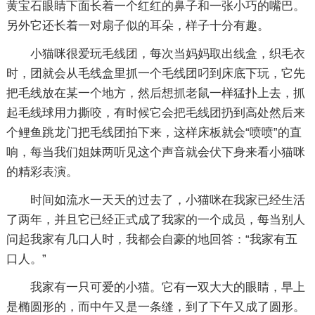
黄宝石眼睛下面长着一个红红的鼻子和一张小巧的嘴巴。
另外它还长着一对扇子似的耳朵，样子十分有趣。
小猫咪很爱玩毛线团，每次当妈妈取出线盒，织毛衣
时，团就会从毛线盒里抓一个毛线团叼到床底下玩，它先
把毛线放在某一个地方，然后想抓老鼠一样猛扑上去，抓
起毛线球用力撕咬，有时候它会把毛线团扔到高处然后来
个鲤鱼跳龙门把毛线团拍下来，这样床板就会“喷喷”的直
响，每当我们姐妹两听见这个声音就会伏下身来看小猫咪
的精彩表演。
时间如流水一天天的过去了，小猫咪在我家已经生活
了两年，并且它已经正式成了我家的一个成员，每当别人
问起我家有几口人时，我都会自豪的地回答：“我家有五
口人。”
我家有一只可爱的小猫。它有一双大大的眼睛，早上
是椭圆形的，而中午又是一条缝，到了下午又成了圆形。