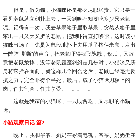
但是，做为猫，小猫咪还是那么尽职尽责。它只要一
看见老鼠就立刻扑上去，一天到晚不知要吃多少只老鼠
呢。记得有一次，我去苹果箱子里取苹果，突然从箱子里
窜出一只又大又肥的老鼠，把我吓得直打哆嗦，这时该小
猫咪出场了，先是闪电般地扑上去用爪子按住老鼠，发出
一阵阵“嘶嘶”的声音，把老鼠吓得魂飞魄散，然后，又故
意把老鼠放掉，没等老鼠歪歪斜斜走几步时，小猫咪又跃
身将它拦在面前，就这样几个回合之后，老鼠已经毫无反
抗之力，完全吓得个半死，最后，成了小猫咪刀板上的
肉，任其割舍，任其享受。。。。。。
这就是我家的小猫咪，一只既贪吃，又尽职的小猫
咪。
小猫观察日记 篇2
晚上，我和爷爷、奶奶在家看电视，爷爷、奶奶坐在