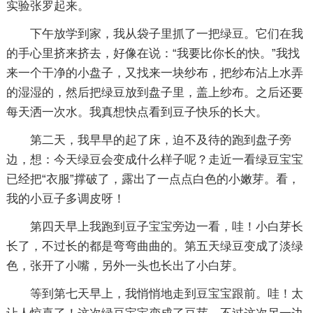
实验张罗起来。
下午放学到家，我从袋子里抓了一把绿豆。它们在我
的手心里挤来挤去，好像在说：“我要比你长的快。”我找
来一个干净的小盘子，又找来一块纱布，把纱布沾上水弄
的湿湿的，然后把绿豆放到盘子里，盖上纱布。之后还要
每天洒一次水。我真想快点看到豆子快乐的长大。
第二天，我早早的起了床，迫不及待的跑到盘子旁
边，想：今天绿豆会变成什么样子呢？走近一看绿豆宝宝
已经把“衣服”撑破了，露出了一点点白色的小嫩芽。看，
我的小豆子多调皮呀！
第四天早上我跑到豆子宝宝旁边一看，哇！小白芽长
长了，不过长的都是弯弯曲曲的。第五天绿豆变成了淡绿
色，张开了小嘴，另外一头也长出了小白芽。
等到第七天早上，我悄悄地走到豆宝宝跟前。哇！太