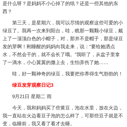
是什么呀？是妈妈不小心掉了的纸？还是一些其他的东
西？
第三天，是星期六，我可以尽情的观察这些可爱的小
绿豆了。我再一次来到阳台，哇，瞧那一颗颗小绿豆，戴
上了一顶顶白色的小帽子，对，那并不是帽子，那是绿豆
发的芽啊！刚睡醒的妈妈向我走来，说：“要给她洒点
水，不然会干的，就不会长了哦。”我听了，从盆子里拿
了一滴水，小心翼翼的撒上去，生怕弄伤了她……
哇，好一颗神奇的绿豆，我要把你养得生气勃勃的！
绿豆发芽观察日记3
9月21日 星期二 雨
今天，我和妈妈买了些黄豆，泡在水里，放在火边，
我一直站在火边看豆子泡的怎么样了，可那些豆子就是不
变，临睡前，我又看了看才去睡。