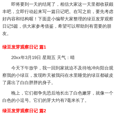
即将要到一天的结尾了，相信大家这一天里都收获颇
丰吧，立即行动起来写一篇日记吧。在写之前，要先考虑
好内容和结构喔！下面是小编帮大家整理的绿豆发芽观察
日记5篇，供大家参考借鉴，希望可以帮助到有需要的朋
友。
绿豆发芽观察日记 篇1
20xx年3月19日 星期五 天气：晴
今天下午放学，我一回到家就迫不及待地冲向阳台观
察我的小绿豆，发现昨天被我闷在水里睡觉的绿豆都破皮
了露出了白白胖胖的身子。
晚上，它们都争先恐后地长出了白色嫩芽，就像一个
白色的小逗号。它们的芽大约有7毫米长了。
绿豆发芽观察日记 篇2