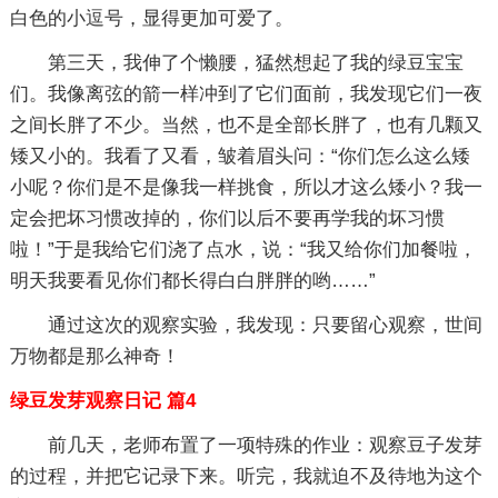
白色的小逗号，显得更加可爱了。
第三天，我伸了个懒腰，猛然想起了我的绿豆宝宝
们。我像离弦的箭一样冲到了它们面前，我发现它们一夜
之间长胖了不少。当然，也不是全部长胖了，也有几颗又
矮又小的。我看了又看，皱着眉头问：“你们怎么这么矮
小呢？你们是不是像我一样挑食，所以才这么矮小？我一
定会把坏习惯改掉的，你们以后不要再学我的坏习惯
啦！”于是我给它们浇了点水，说：“我又给你们加餐啦，
明天我要看见你们都长得白白胖胖的哟……”
通过这次的观察实验，我发现：只要留心观察，世间
万物都是那么神奇！
绿豆发芽观察日记 篇4
前几天，老师布置了一项特殊的作业：观察豆子发芽
的过程，并把它记录下来。听完，我就迫不及待地为这个