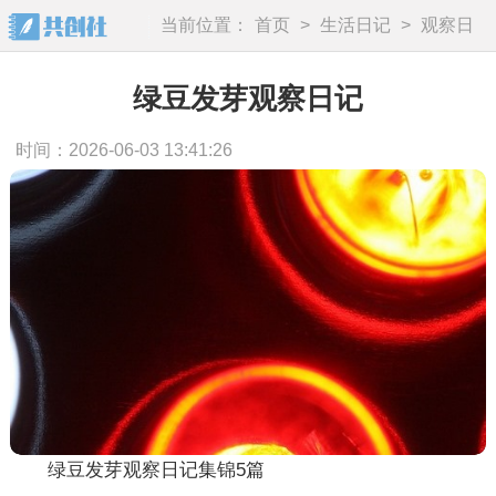
当前位置：
首页
>
生活日记
>
观察日
记
绿豆发芽观察日记
时间：2026-06-03 13:41:26
绿豆发芽观察日记集锦5篇