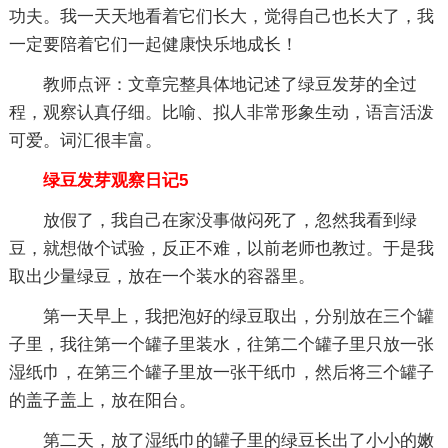
功夫。我一天天地看着它们长大，觉得自己也长大了，我
一定要陪着它们一起健康快乐地成长！
教师点评：文章完整具体地记述了绿豆发芽的全过
程，观察认真仔细。比喻、拟人非常形象生动，语言活泼
可爱。词汇很丰富。
绿豆发芽观察日记5
放假了，我自己在家没事做闷死了，忽然我看到绿
豆，就想做个试验，反正不难，以前老师也教过。于是我
取出少量绿豆，放在一个装水的容器里。
第一天早上，我把泡好的绿豆取出，分别放在三个罐
子里，我往第一个罐子里装水，往第二个罐子里只放一张
湿纸巾，在第三个罐子里放一张干纸巾，然后将三个罐子
的盖子盖上，放在阳台。
第二天，放了湿纸巾的罐子里的绿豆长出了小小的嫩