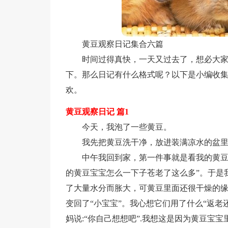
黄豆观察日记集合六篇
时间过得真快，一天又过去了，想必大
下。那么日记有什么格式呢？以下是小编收集
欢。
黄豆观察日记 篇1
今天，我泡了一些黄豆。
我先把黄豆洗干净，放进装满凉水的盆
中午我回到家，第一件事就是看我的黄豆
的黄豆宝宝怎么一下子苍老了这么多”。于是
了大量水分而胀大，可黄豆里面还很干燥的
变回了“小宝宝”。我心想它们用了什么“返
妈说:“你自己想想吧”.我想这是因为黄豆宝