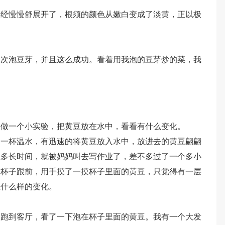
已经慢慢舒展开了，根须的颜色从嫩白变成了淡黄，正以极
一次泡豆芽，并且这么成功。看着用我泡的豆芽炒的菜，我
家做一个小实验，把黄豆放在水中，看看有什么变化。
了一杯温水，有迅速的将黄豆放入水中，放进去的黄豆翩翩
坐多长时间，就被妈妈叫去写作业了，差不多过了一个多小
的杯子跟前，用手摸了一摸杯子里面的黄豆，只觉得有一层
生什么样的变化。
，跑到客厅，看了一下泡在杯子里面的黄豆。我有一个大发