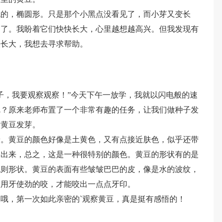
色的，椭圆形。只是那个小黑点没看见了，而小芽又变长
近了。我盼着它们快快长大，心里越想越高兴。但我发现有
快长大，我想去寻求帮助。
子，我要观察观察！”今天下午一放学，我就以闪电般的速
呢？原来老师布置了一个非常有趣的任务，让我们做种子发
看黄豆发芽。
着。黄豆的颜色好像是土黄色，又有点接近肤色，似乎还带
不出来，总之，这是一种很特别的颜色。黄豆的形状有的是
规则形状。黄豆的表面有些皱皱巴巴的皮，像是水的波纹，
里用牙使劲的咬，才能咬出一点点牙印。
哦，第一次如此亲密的`观察黄豆，真是挺有感悟的！