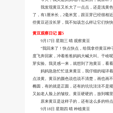
我发现黄豆又长大了一点点，还是浅黄
了，有1厘米长，2毫米宽，跟豆芽已经很相
些黄豆还没长芽，我不知该怎么样让它们快
黄豆观察日记 篇5
9月17日 星期三 晴 观察黄豆
“我回来了！快点快点，给我拿些黄豆种
度飞奔回家，冲着爸爸妈妈大喊大叫。干啥
芽实验。我灵感一来，就想到了泡黄豆，看
妈妈急急忙忙送来黄豆，我仔细的端详
点淡黄。黄豆的颜色说也说不清楚，画也画
椭圆，有的就是正圆，还有的坑坑洼洼不是
又如老人脸上的皱纹。黄豆硬硬的，放到嘴
原来黄豆是这样子的，还有这么多的特点
9月18日 星期四 晴 种植黄豆