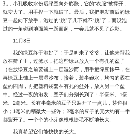
孔，小孔吸收水份后绿豆向外膨胀，它的“衣服”被撑开，
就变大了。用手捏一下就破了。最后，我把泡发前后的绿
豆一起向下放手，泡过的“跳”了几下就不“跳”了，而没泡
过的一角碰到地面就一跃而起，一会儿就不见了踪影。
11月8日
我的绿豆终于泡好了！于是叫来了爷爷，让他来帮我
放在筛子里，过滤水，把这些绿豆放入一个有孔的盆子
（在放绿豆之前要铺上一层湿沙而，用手把绿豆抹平，在
再绿豆上铺上一层湿沙布，接着，装半碗水，均匀的洒在
盆的四周，再把塑料袋套在有孔的盆外，放入另一个盆
中。经过一夜的泡发，豆子们分别长到了：半毫米、1毫
米、2毫米。长有半毫米的豆子只裂开了一点儿，芽也很
小；1毫米的稍微大一些许；2毫米的豆子的壳大约有一半
都裂开了。一个个的小芽像根根睫毛不断地长大。
我真希望它们能快快的长大。