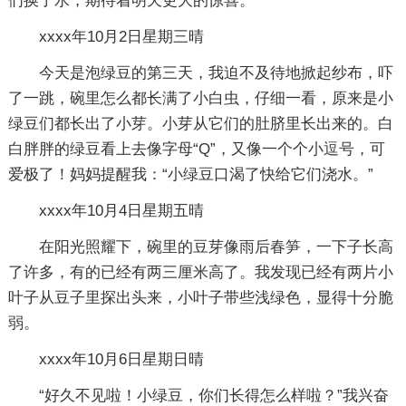
们换了水，期待着明天更大的惊喜。
xxxx年10月2日星期三晴
今天是泡绿豆的第三天，我迫不及待地掀起纱布，吓
了一跳，碗里怎么都长满了小白虫，仔细一看，原来是小
绿豆们都长出了小芽。小芽从它们的肚脐里长出来的。白
白胖胖的绿豆看上去像字母“Q”，又像一个个小逗号，可
爱极了！妈妈提醒我：“小绿豆口渴了快给它们浇水。”
xxxx年10月4日星期五晴
在阳光照耀下，碗里的豆芽像雨后春笋，一下子长高
了许多，有的已经有两三厘米高了。我发现已经有两片小
叶子从豆子里探出头来，小叶子带些浅绿色，显得十分脆
弱。
xxxx年10月6日星期日晴
“好久不见啦！小绿豆，你们长得怎么样啦？”我兴奋