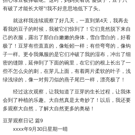
担心绿豆被撑破呢。这时，妈妈笑着说“傻孩子，豆子只
有破了才能长大呀”!我不好意思地低下了头。
就这样我连续观察了好几天，一直到第4天，我再去
看我的豆子的时候，我被它们惊到了！它们竟然脱下来自
己的衣服，露出了那白白嫩嫩的身体，雪白雪白的，好看
极了！豆芽有些直直的，像蚯蚓一样；有些弯弯的，像钩
子一样。更令我佩服的是它们冲破了我的湿布，冲出了细
密的缝隙，延伸到了下面的碗里，在它们的根上长出了一
些不怎么尖的刺，在芽儿上面，有着两片柔软的叶子，浅
绿浅绿的，像一对剪刀似的燕子尾巴一样，漂亮极了！
经过这次观察，让我知道了豆芽的生长过程，让我体
会到了种植的乐趣。大自然真是太奇妙了！以后，我还要
多观察大自然，了解大自然更多的奥秘！
豆芽观察日记 篇9
xxxx年9月30日星期一晴