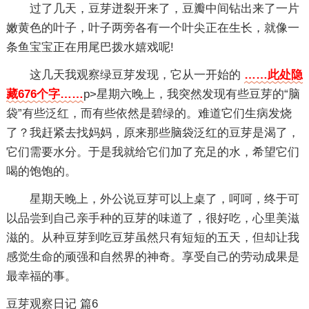
过了几天，豆芽迸裂开来了，豆瓣中间钻出来了一片
嫩黄色的叶子，叶子两旁各有一个叶尖正在生长，就像一
条鱼宝宝正在用尾巴拨水嬉戏呢!
这几天我观察绿豆芽发现，它从一开始的
……此处隐
藏676个字……
p>星期六晚上，我突然发现有些豆芽的“脑
袋”有些泛红，而有些依然是碧绿的。难道它们生病发烧
了？我赶紧去找妈妈，原来那些脑袋泛红的豆芽是渴了，
它们需要水分。于是我就给它们加了充足的水，希望它们
喝的饱饱的。
星期天晚上，外公说豆芽可以上桌了，呵呵，终于可
以品尝到自己亲手种的豆芽的味道了，很好吃，心里美滋
滋的。从种豆芽到吃豆芽虽然只有短短的五天，但却让我
感觉生命的顽强和自然界的神奇。享受自己的劳动成果是
最幸福的事。
豆芽观察日记 篇6