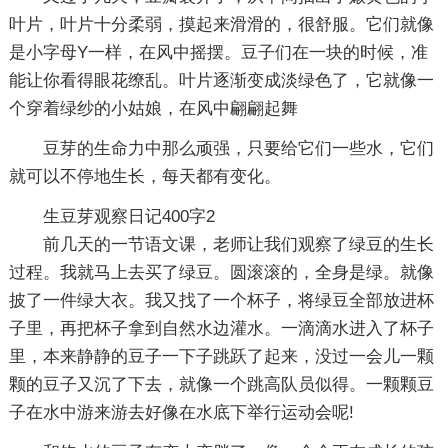
叶片，叶片十分柔弱，摸起来滑滑的，很舒服。它们就像
是小字母Y一样，在风中摇摆。豆子们在一块的时候，准
能让你看得眼花缭乱。叶片逐渐变成淡绿色了，它就像一
个穿着绿纱的小姑娘，在风中翩翩起舞
豆芽的生命力中那么顽强，只要给它们一些水，它们
就可以不停地生长，每天都有变化。
生豆芽观察日记400字2
前几天的一节语文课，老师让我们观察了绿豆的生长
过程。我就马上去买了绿豆。圆滚滚的，全身是绿。就像
披了一件绿大衣。我又找了一个杯子，将绿豆全部放进杯
子里，再把杯子拿到自然水边灌水。一滴滴水进入了杯子
里，本来静静的豆子一下子跳跃了起来，没过一会儿一颗
颗的豆子又沉了下去，就像一个跳高队员似得。一颗颗豆
子在水中游来游去好像在水底下举行运动会呢!