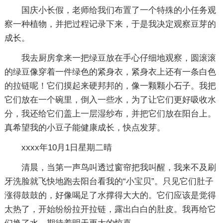
国庆小长假，老师给我们布置了一个特殊的小任务观
察一种植物，并把过程记录下来，于是我决定观察豆芽的
成长。
我去厨房拿来一把绿豆放在手心仔细地观察，圆滚滚
的绿豆像穿着一件绿色的紧身衣，紧身衣上还有一条白色
的拉链呢！它们摸起来硬邦邦的，像一颗颗小石子。我把
它们放在一个碗里，倒入一些水，为了让它们更好吸收水
分，我还给它们盖上一层湿纱布，并把它们放在阳台上。
真希望我的小豆子能健康成长，快点发芽。
xxxx年10月1日星期二晴
清晨，当第一声鸟叫透过窗帘把我叫醒，我来不及刷
牙洗脸就飞快地跑去阳台看我的“小宝贝”。只见它们肚子
涨得鼓鼓的，好像喝足了水撑得大大的。它们应该是觉得
太热了，开始纷纷拉开拉链，露出白白的肚皮。我再给它