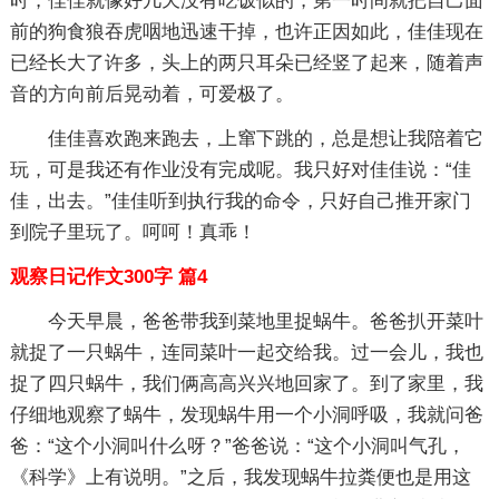
时，佳佳就像好几天没有吃饭似的，第一时间就把自己面
前的狗食狼吞虎咽地迅速干掉，也许正因如此，佳佳现在
已经长大了许多，头上的两只耳朵已经竖了起来，随着声
音的方向前后晃动着，可爱极了。
佳佳喜欢跑来跑去，上窜下跳的，总是想让我陪着它
玩，可是我还有作业没有完成呢。我只好对佳佳说：“佳
佳，出去。”佳佳听到执行我的命令，只好自己推开家门
到院子里玩了。呵呵！真乖！
观察日记作文300字 篇4
今天早晨，爸爸带我到菜地里捉蜗牛。爸爸扒开菜叶
就捉了一只蜗牛，连同菜叶一起交给我。过一会儿，我也
捉了四只蜗牛，我们俩高高兴兴地回家了。到了家里，我
仔细地观察了蜗牛，发现蜗牛用一个小洞呼吸，我就问爸
爸：“这个小洞叫什么呀？”爸爸说：“这个小洞叫气孔，
《科学》上有说明。”之后，我发现蜗牛拉粪便也是用这