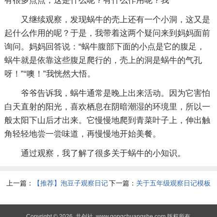
有很多点点，这是什么呢？有什么作用呢？我
又继续观察，发现蜗牛的壳上还有一个小洞，这又是
起什么作用的呢？于是，我带着这两个疑问来到妈妈面前
询问。妈妈回答说：“蜗牛腹部下面的小点是它的腹足，
蜗牛就是依靠这些腹足爬行的，壳上的洞是蜗牛的气孔
呀！”“噢！”我恍然大悟。
爷爷告诉我，蜗牛通常是晚上出来活动。因为它害怕
白天直射的阳光，喜欢栖息在阴暗潮湿的环境里，所以一
般太阳下山后才出来。它慢慢地爬到青菜叶子上，伸出触
角轻轻地尝一尝味道，再慢慢地开始美餐。
通过观察，我了解了很多关于蜗牛的小知识。
上一篇：
【推荐】泡豆子观察日记
下一篇：
关于五年级观察日记模板
范文集锦十篇
合集7篇
Copyright © 2026
共创社
www.gongchuangshe.com 版权所有