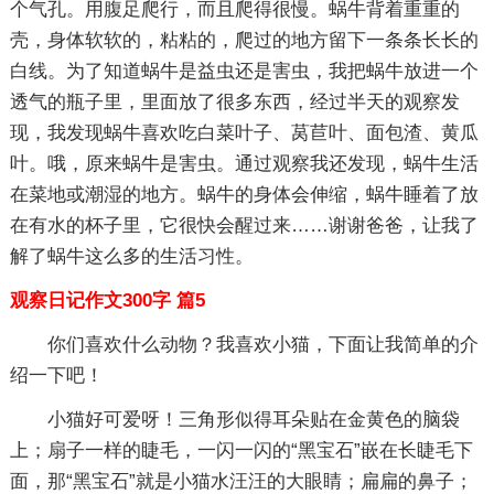
个气孔。用腹足爬行，而且爬得很慢。蜗牛背着重重的
壳，身体软软的，粘粘的，爬过的地方留下一条条长长的
白线。为了知道蜗牛是益虫还是害虫，我把蜗牛放进一个
透气的瓶子里，里面放了很多东西，经过半天的观察发
现，我发现蜗牛喜欢吃白菜叶子、莴苣叶、面包渣、黄瓜
叶。哦，原来蜗牛是害虫。通过观察我还发现，蜗牛生活
在菜地或潮湿的地方。蜗牛的身体会伸缩，蜗牛睡着了放
在有水的杯子里，它很快会醒过来……谢谢爸爸，让我了
解了蜗牛这么多的生活习性。
观察日记作文300字 篇5
你们喜欢什么动物？我喜欢小猫，下面让我简单的介
绍一下吧！
小猫好可爱呀！三角形似得耳朵贴在金黄色的脑袋
上；扇子一样的睫毛，一闪一闪的“黑宝石”嵌在长睫毛下
面，那“黑宝石”就是小猫水汪汪的大眼睛；扁扁的鼻子；