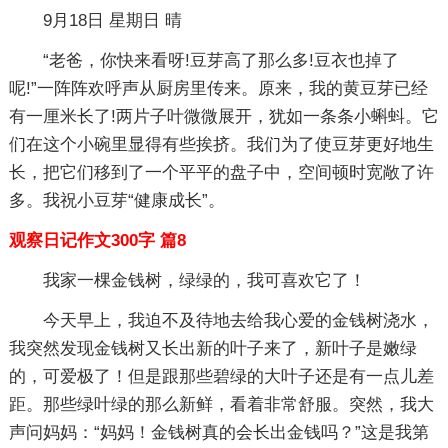
9月18日 星期日 晴
“老爸，你快来看呀!豆芽高了那么多!豆衣也掉了
呢!”一阵阵欢呼声从厨房里传来。原来，我的黄豆芽已经
有一厘米长了!两片子叶微微展开，犹如一条条小蝌蚪。它
们在这个小碗里显得有些挨挤。我们为了使豆芽更好地生
长，把它们移到了一个平平的盘子中，空间顿时宽敞了许
多。我祝小豆芽“健康成长”。
观察日记作文300字 篇8
我家一棵金钱树，绿绿的，我可喜欢它了！
今天早上，我迫不及待地去给我心爱的金钱树浇水，
我突然发现金钱树又长出新的叶子来了，新叶子是嫩绿
的，可爱极了！但是跟那些碧绿的大叶子还是有一点儿差
距。那些绿叶绿的那么新鲜，看着非常舒服。突然，我大
声问妈妈：“妈妈！金钱树真的会长出金钱吗？”这是我第