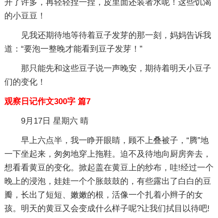
开了许多，再轻轻捏一捏，皮里面还装者水呢！这些饥渴
的小豆豆！
见我还期待地等待着豆子发芽的那一刻，妈妈告诉我
道：“要泡一整晚才能看到豆子发芽！”
那只能先和这些豆子说一声晚安，期待着明天小豆子
们的变化！
观察日记作文300字 篇7
9月17日 星期六 晴
早上六点半，我一睁开眼睛，顾不上叠被子，“腾”地
一下坐起来，匆匆地穿上拖鞋。迫不及待地向厨房奔去，
想看看黄豆的变化。掀起盖在黄豆上的纱布，哇!经过一个
晚上的浸泡，娃娃一个个胀鼓鼓的，有些露出了白白的豆
瓣，长出了短短、嫩嫩的根，活像一个扎着小辫子的女
孩。明天的黄豆又会变成什么样子呢?让我们拭目以待吧!