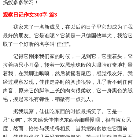
蚂蚁多多学习！
观察日记作文300字 篇3
我家来了一名新成员，在以后的日子里它却成为了我
最好的朋友。它是谁呢？它就是一只德国牧羊犬，我给它
取了一个好听的名字叫“佳佳”。
记得它刚来我们家的时候，一见到它，它歪着头，耷
拉着两只小耳朵，转着一双黑珍珠般的大眼睛好奇地打量
着我，在我脚边嗅嗅，然后就摇着尾巴，感觉很友好。我
经过观察发现，佳佳走路时的脚步很轻，几乎听不到任何
声音，原来它的脚掌上长的肉肉很柔软，它一身黑色的绒
毛，摸起来很有弹性，稍微有一点扎人。
据我观察，佳佳吃东西的时候最搞笑了。它是一
只“女狗”，本来感觉佳佳吃东西会细嚼慢咽，很有淑女风
度，然而，恰恰与我想得相反，当我把狗食放在它面前