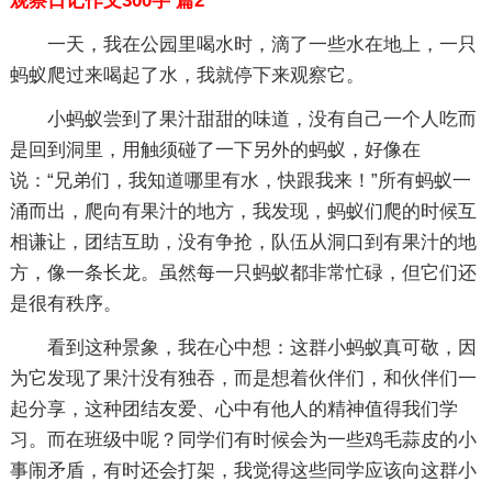
观察日记作文300字 篇2
一天，我在公园里喝水时，滴了一些水在地上，一只
蚂蚁爬过来喝起了水，我就停下来观察它。
小蚂蚁尝到了果汁甜甜的味道，没有自己一个人吃而
是回到洞里，用触须碰了一下另外的蚂蚁，好像在
说：“兄弟们，我知道哪里有水，快跟我来！”所有蚂蚁一
涌而出，爬向有果汁的地方，我发现，蚂蚁们爬的时候互
相谦让，团结互助，没有争抢，队伍从洞口到有果汁的地
方，像一条长龙。虽然每一只蚂蚁都非常忙碌，但它们还
是很有秩序。
看到这种景象，我在心中想：这群小蚂蚁真可敬，因
为它发现了果汁没有独吞，而是想着伙伴们，和伙伴们一
起分享，这种团结友爱、心中有他人的精神值得我们学
习。而在班级中呢？同学们有时候会为一些鸡毛蒜皮的小
事闹矛盾，有时还会打架，我觉得这些同学应该向这群小