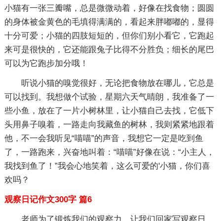
小猫有一张三瓣嘴，总是微微动着，好像在找食物；圆圆
的身体被金黄色的毛填得满满的，看起来胖嘟嘟的，显得
十分可爱；小猫的四肢短短的，但你们别小看它，它跑起
来可是很快的，它还能跟兔子比得不分胜负；细长的尾巴
可以为它跑步加分哦！
听说小猫的嗅觉很好，无论把食物放在哪儿，它总是
可以找到。我想做个试验，星期六天气晴朗，我准备了一
些小鱼，放在了一片小树林里，让小猫自己去找，它低下
头用鼻子嗅着，一路走向我藏鱼的树林，我则紧紧地跟着
他，不一会我听见“喵喵”的声音，我想它一定是吃到鱼
了，一路跑来，兴奋地叫着：“喵喵”好像在说：“小主人，
我找到鱼了！”我会心地笑着，这么可爱的'小猫，你们喜
欢吗？
观察日记作文300字 篇6
老师为了锻炼我们的观察力，让我们回家写观察日