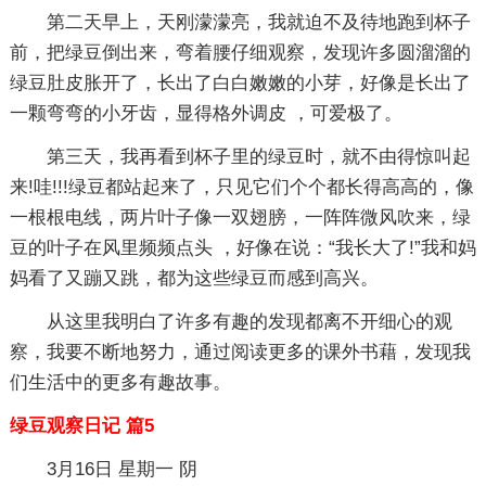
第二天早上，天刚濛濛亮，我就迫不及待地跑到杯子
前，把绿豆倒出来，弯着腰仔细观察，发现许多圆溜溜的
绿豆肚皮胀开了，长出了白白嫩嫩的小芽，好像是长出了
一颗弯弯的小牙齿，显得格外调皮 ，可爱极了。
第三天，我再看到杯子里的绿豆时，就不由得惊叫起
来!哇!!!绿豆都站起来了，只见它们个个都长得高高的，像
一根根电线，两片叶子像一双翅膀，一阵阵微风吹来，绿
豆的叶子在风里频频点头 ，好像在说：“我长大了!”我和妈
妈看了又蹦又跳，都为这些绿豆而感到高兴。
从这里我明白了许多有趣的发现都离不开细心的观
察，我要不断地努力，通过阅读更多的课外书藉，发现我
们生活中的更多有趣故事。
绿豆观察日记 篇5
3月16日 星期一 阴