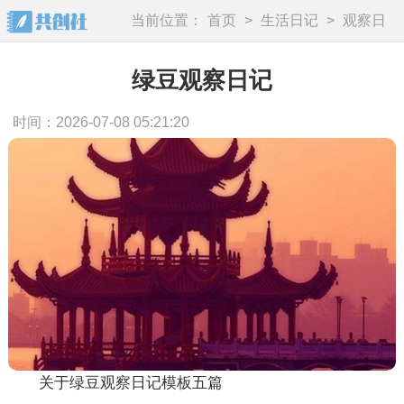
当前位置：
首页
>
生活日记
>
观察日
记
绿豆观察日记
时间：2026-07-08 05:21:20
关于绿豆观察日记模板五篇