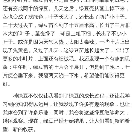
色的小叶片。绿豆苗的茎是白色的，上面有细细的绒毛，
还有变成两半的绿豆。几天之后，绿豆壳从茎上掉下来，
茎也变成了浅绿色，叶子长大了，还长出了两片小叶子。
二十天过去了，绿豆苗长到了十五厘米高，长出了三片非
常大的`叶子，茎变绿了，却是上粗下细，长出了不少小
叶子。或许是因为天气太热，太阳太毒辣，一些叶片上出
现了焦黄色。又过了几天，这绿豆苗越长越大了，长出了
更多的小叶片，上面还有细绒毛。我还发现一个有趣的现
象：中午时，绿豆苗的叶片会平展开，但是到了晚上，叶
片便会垂下来。我隔两天浇一下水，希望他们能长得更
好。
种绿豆不仅仅让我看到了绿豆的成长过程，还让我学
习到的知识得以运用，让我发现了许多有趣的现象，也让
我体会到了许多乐趣，同时，我会将这些绿豆继续养大，
继续观察。现在，绿豆已经开始结果，让人们看到新的希
望、新的收获。