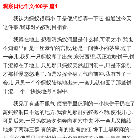
观察日记作文400字 篇4
我认为蚂蚁很弱小,于是便想捉弄一下它.但通过今天
这件事,我却对蚂蚁刮目相看.
我蹲在地上,想看清蚂蚁洞里是什么样,可洞太小,我也
不知道里面是一座豪华的宫殿,还是一间狭小的茅屋.过了
一会儿,我见一只蚂蚁爬了出来.东张西望.我正在吃饼干,饼
干渣掉在了地上.只见那只蚂蚁突然赶回洞中,只是不象刚
才那样慢悠悠地了,而是发挥全身力气向前冲.我有等了一
会儿,只见一个个蚂蚁陆续地出来,一会儿就包围了那些饼
干渣,一个一快快地搬回洞中.
我见了有些不服气,便把手里仅剩的一小快饼干扔在了
离蚂蚁洞口不远的地方.我看见那群蚂蚁搬不动,便很开心.
可是后来,一只蚂蚁急匆匆奔向洞穴中去.不一会儿又陆续
地来了两群三群.有的驮,有的推,有的扛,饼干上黑麻麻的一