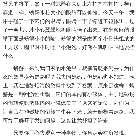
披风的将军，拿了一对武器在大街上左挥挥右挥挥，横行
霸道一样。螃蟹米粒大小的眼睛可以伸缩。今天中午，我
用手碰了一下它们的眼睛，眼睛一下子缩进了躯体里，过
了一会儿，才小心翼翼地将眼睛伸了出来。在米粒般的眼
睛下面是螃蟹小小的嘴，螃蟹的嘴是由四个小骨头组成的
正方形，嘴里时不时吐出小泡泡，好像在叽叽咕咕地说些
什么。
螃蟹一来到我们家的水池里，就横着爬来爬去，为什
么螃蟹是横着走路呢？我去问妈妈，但妈妈也不知道。晚
上，我在浩如烟海的资料中找到了答案，原来是这样：螃
蟹是一种回游性生物，它们的耳内有小磁体，由于地磁场
的倒转使螃蟹体内的小磁体失去了原来的定位，它们为了
让自己在地磁场的倒转中生存下来，就开始横着走路。我
可终于解开了我的问题，这也让我舒坦了许多。
只要你用心去观察一种事物，你肯定会有所发现。