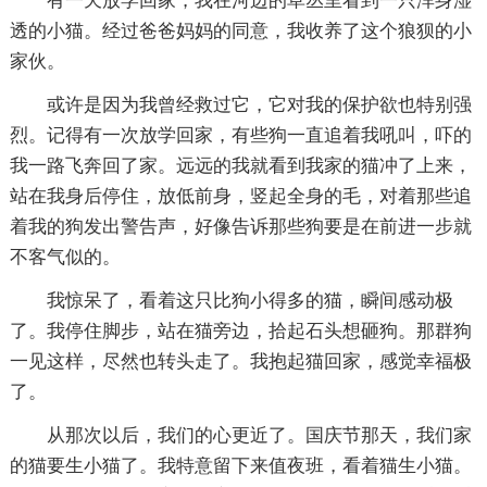
有一天放学回家，我在河边的草丛里看到一只浑身湿
透的小猫。经过爸爸妈妈的同意，我收养了这个狼狈的小
家伙。
或许是因为我曾经救过它，它对我的保护欲也特别强
烈。记得有一次放学回家，有些狗一直追着我吼叫，吓的
我一路飞奔回了家。远远的我就看到我家的猫冲了上来，
站在我身后停住，放低前身，竖起全身的毛，对着那些追
着我的狗发出警告声，好像告诉那些狗要是在前进一步就
不客气似的。
我惊呆了，看着这只比狗小得多的猫，瞬间感动极
了。我停住脚步，站在猫旁边，拾起石头想砸狗。那群狗
一见这样，尽然也转头走了。我抱起猫回家，感觉幸福极
了。
从那次以后，我们的心更近了。国庆节那天，我们家
的猫要生小猫了。我特意留下来值夜班，看着猫生小猫。