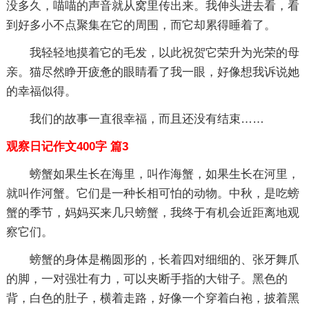
没多久，喵喵的声音就从窝里传出来。我伸头进去看，看
到好多小不点聚集在它的周围，而它却累得睡着了。
我轻轻地摸着它的毛发，以此祝贺它荣升为光荣的母
亲。猫尽然睁开疲惫的眼睛看了我一眼，好像想我诉说她
的幸福似得。
我们的故事一直很幸福，而且还没有结束……
观察日记作文400字 篇3
螃蟹如果生长在海里，叫作海蟹，如果生长在河里，
就叫作河蟹。它们是一种长相可怕的动物。中秋，是吃螃
蟹的季节，妈妈买来几只螃蟹，我终于有机会近距离地观
察它们。
螃蟹的身体是椭圆形的，长着四对细细的、张牙舞爪
的脚，一对强壮有力，可以夹断手指的大钳子。黑色的
背，白色的肚子，横着走路，好像一个穿着白袍，披着黑