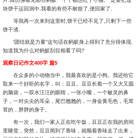
片.我仿佛看见那些蚂蚁一个个都憋红了小脸,一定要把这
块饼干运回洞中.我看的有些不耐烦了,便回家了.
等我再一次来到这里时,饼干已经不见了,只剩下一些
饼干渣.
'团结就是力量"这句话在蚂蚁身上得到了充分得体现.
知道我为什么对蚂蚁刮目相看了吗?
观察日记作文400字 篇5
在众多的小动物当中，我最喜欢的是小狗。我还给它
取来一个好听的名字，叫：豆豆。豆豆长着一个又大又圆
的脑袋，一双水汪汪的眼睛，一张小嘴，一个敏灵的鼻
子，一对尖尖的耳朵，尾巴翘翘的，一身金黄毛色，毛茸
茸的，胖胖的身子。
有一次，我们一家人正在吃午饭，豆豆正在我的房间
里睡觉，突然，豆豆闻到了香味，就顺着香味走了出来，