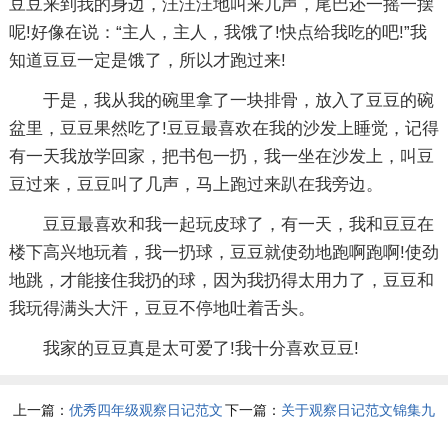
豆豆来到我的身边，汪汪汪地叫来几声，尾巴还一摇一摆
呢!好像在说：“主人，主人，我饿了!快点给我吃的吧!”我
知道豆豆一定是饿了，所以才跑过来!
于是，我从我的碗里拿了一块排骨，放入了豆豆的碗
盆里，豆豆果然吃了!豆豆最喜欢在我的沙发上睡觉，记得
有一天我放学回家，把书包一扔，我一坐在沙发上，叫豆
豆过来，豆豆叫了几声，马上跑过来趴在我旁边。
豆豆最喜欢和我一起玩皮球了，有一天，我和豆豆在
楼下高兴地玩着，我一扔球，豆豆就使劲地跑啊跑啊!使劲
地跳，才能接住我扔的球，因为我扔得太用力了，豆豆和
我玩得满头大汗，豆豆不停地吐着舌头。
我家的豆豆真是太可爱了!我十分喜欢豆豆!
上一篇：
优秀四年级观察日记范文
下一篇：
关于观察日记范文锦集九
八篇
篇