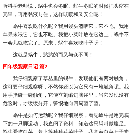
听科学老师说，蜗牛也会冬眠。蜗牛冬眠的时候把头缩在
壳里，再用黏液封住，这样既暖和又安全呢！
蜗牛喜欢吃什么呢？我用馒头渣喂它，它不吃。我用
苹果末喂它，它也不吃。我把小菜叶放在它边上，蜗牛不
一会儿就吃完了。原来，蜗牛喜欢吃叶子呀！
这就是蜗牛，憨憨的而又与众不同！
四年级观察日记 篇2
我仔细观察了草丛里的蜗牛，发现他们有两对触角，
这可要仔细观察呀，不然你还以为它只有一堆触角呢。我
用手指碰一碰触角，它便立刻缩进脑袋里，当它发现没有
危险时，才缓缓分开，警惕地向四周望了望。
蜗牛是如何运动呢？我仔细观察，看见蜗牛是用壳底
下的一只脚运动，我查阅了资料，知道这只脚叫做腹足。
蜗牛爱吃白菜、萝卜等种种蔬菜叶子。我拿着白菜叶子来