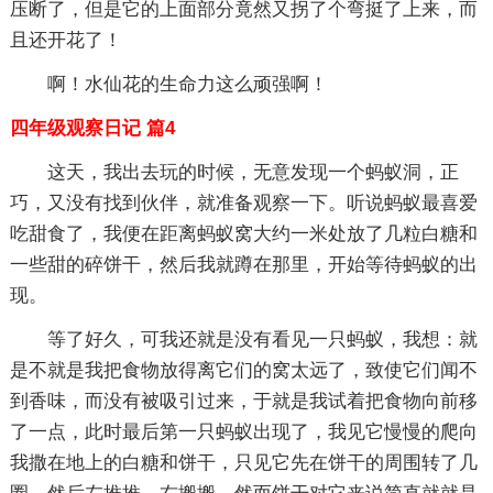
压断了，但是它的上面部分竟然又拐了个弯挺了上来，而
且还开花了！
啊！水仙花的生命力这么顽强啊！
四年级观察日记 篇4
这天，我出去玩的时候，无意发现一个蚂蚁洞，正
巧，又没有找到伙伴，就准备观察一下。听说蚂蚁最喜爱
吃甜食了，我便在距离蚂蚁窝大约一米处放了几粒白糖和
一些甜的碎饼干，然后我就蹲在那里，开始等待蚂蚁的出
现。
等了好久，可我还就是没有看见一只蚂蚁，我想：就
是不就是我把食物放得离它们的窝太远了，致使它们闻不
到香味，而没有被吸引过来，于就是我试着把食物向前移
了一点，此时最后第一只蚂蚁出现了，我见它慢慢的爬向
我撒在地上的白糖和饼干，只见它先在饼干的周围转了几