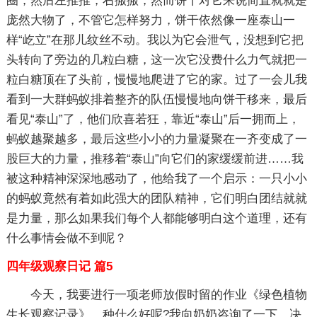
圈，然后左推推，右搬搬，然而饼干对它来说简直就就是
庞然大物了，不管它怎样努力，饼干依然像一座泰山一
样“屹立”在那儿纹丝不动。我以为它会泄气，没想到它把
头转向了旁边的几粒白糖，这一次它没费什么力气就把一
粒白糖顶在了头前，慢慢地爬进了它的家。过了一会儿我
看到一大群蚂蚁排着整齐的队伍慢慢地向饼干移来，最后
看见“泰山”了，他们欣喜若狂，靠近“泰山”后一拥而上，
蚂蚁越聚越多，最后这些小小的力量凝聚在一齐变成了一
股巨大的力量，推移着“泰山”向它们的家缓缓前进……我
被这种精神深深地感动了，他给我了一个启示：一只小小
的蚂蚁竟然有着如此强大的团队精神，它们明白团结就就
是力量，那么如果我们每个人都能够明白这个道理，还有
什么事情会做不到呢？
四年级观察日记 篇5
今天，我要进行一项老师放假时留的作业《绿色植物
生长观察记录》。种什么好呢?我向奶奶咨询了一下，决