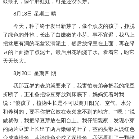
鼓鼓的，像个胖娃娃，可是还没长芽。
8月18日 星期二 晴
今天，种子终于发出新芽了，像个顽皮的孩子，挣脱
了绿色的外袍，长出了白嫩嫩的小芽。事不宜迟，我马上
把盆底有洞的花盆装满泥土，然后放绿豆在上面，再在绿
豆的上面撒了点泥土。最后用花洒浇了水。看着它，盼它
天天长大。
8月20日 星期四 阴
我那五岁的表弟就要来了，我害怕表弟会把我的绿豆
折断了，正准备把绿豆芽放到床底下，妈妈笑着对我
说：“傻孩子，植物生长是不可以离开阳光、空气、水分
和养料的，要不你把它放在表弟拿不到的地方。”“嗯！”说
做就做，我把绿豆芽放在阳台上。我仔细观察，发现小芽
的两片豆瓣上长出了两片嫩绿的叶子，茎的头部从淡红色
变成淡绿色，从淡绿色变成了深绿色。我还看到了一颗绿