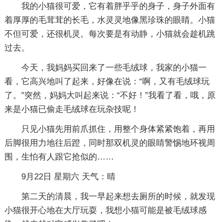
我的小猫很可爱，它有着胖乎乎的身子，身子外面有
着厚厚的毛茸茸的长毛，水灵灵地像黑珍珠的眼睛。小猫
不但可爱，还很机灵。每次要是有动静，小猫就会趁机跳
过去。
今天，我妈妈买回来了一些毛绒球，我家的小猫一
看，它高兴地叫了起来，好像在说：“啊，又有毛绒球玩
了。”突然，妈妈大叫起来说：“不好！”我看了看，哦，原
来是小猫已偷走毛绒球在玩杂技呢！
只见小猫先用前爪抓住，用整个身体紧紧饱着，再用
后脚很用力地往后蹬，同时那双机灵的眼睛警惕地环视周
围，生怕有人跟它抢似的……
9月22日 星期六 天气：晴
第二天的清晨，我一早起来想去厕所的时候，就发现
小猫很开心地在大厅玩耍，我想小猫可能是被毛绒球感