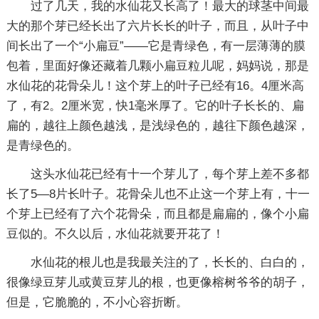
过了几天，我的水仙花又长高了！最大的球茎中间最
大的那个芽已经长出了六片长长的叶子，而且，从叶子中
间长出了一个“小扁豆”——它是青绿色，有一层薄薄的膜
包着，里面好像还藏着几颗小扁豆粒儿呢，妈妈说，那是
水仙花的花骨朵儿！这个芽上的叶子已经有16。4厘米高
了，有2。2厘米宽，快1毫米厚了。它的叶子长长的、扁
扁的，越往上颜色越浅，是浅绿色的，越往下颜色越深，
是青绿色的。
这头水仙花已经有十一个芽儿了，每个芽上差不多都
长了5—8片长叶子。花骨朵儿也不止这一个芽上有，十一
个芽上已经有了六个花骨朵，而且都是扁扁的，像个小扁
豆似的。不久以后，水仙花就要开花了！
水仙花的根儿也是我最关注的了，长长的、白白的，
很像绿豆芽儿或黄豆芽儿的根，也更像榕树爷爷的胡子，
但是，它脆脆的，不小心容折断。