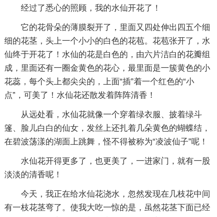
经过了悉心的照顾，我的水仙开花了！
它的花骨朵的薄膜裂开了，里面又四处伸出四五个细
细的花茎，头上一个小小的白色的花苞。花苞张开了，水
仙终于开花了！水仙的花是白色的，由六片洁白的花瓣组
成，里面还有一圈金黄色的花心，最里面是一簇黄色的小
花蕊，每个头上都尖尖的，上面“插”着一个红色的“小
点”，可美了！水仙花还散发着阵阵清香！
从远处看，水仙花就像一个穿着绿衣服、披着绿斗
篷、脸儿白白的仙女，发丝上还扎着几朵黄色的蝴蝶结，
在碧波荡漾的湖面上跳舞，怪不得被称为“凌波仙子”呢！
水仙花开得更多了，也更美了，一进家门，就有一股
淡淡的清香呢！
今天，我正在给水仙花浇水，忽然发现在几枝花中间
有一枝花茎弯了。使我大吃一惊的是，虽然花茎下面已经