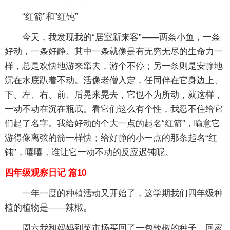
“红箭”和”红钝”
今天，我发现我的“居室新来客”——两条小鱼，一条
好动，一条好静。其中一条就像是有无穷无尽的生命力一
样，总是欢快地游来窜去，游个不停；另一条则是安静地
沉在水底趴着不动。活像老僧入定，任同伴在它身边上、
下、左、右、前、后晃来晃去，它也不为所动，就这样，
一动不动在沉在瓶底。看它们这么有个性，我忍不住给它
们起了名字。我给好动的个大一点的起名“红箭”，喻意它
游得像离弦的箭一样快；给好静的小一点的那条起名“红
钝”，嘻嘻，谁让它一动不动的反应迟钝呢。
四年级观察日记 篇10
一年一度的种植活动又开始了，这学期我们四年级种
植的植物是——辣椒。
周六我和妈妈到菜市场买回了一包辣椒的种子。回家