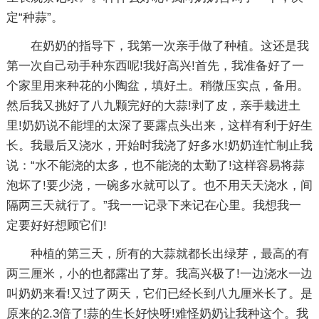
定“种蒜”。
在奶奶的指导下，我第一次亲手做了种植。这还是我
第一次自己动手种东西呢!我好高兴!首先，我准备好了一
个家里用来种花的小陶盆，填好土。稍微压实点，备用。
然后我又挑好了八九颗完好的大蒜!剥了皮，亲手栽进土
里!奶奶说不能埋的太深了要露点头出来，这样有利于好生
长。我最后又浇水，开始时我浇了好多水!奶奶连忙制止我
说：“水不能浇的太多，也不能浇的太勤了!这样容易将蒜
泡坏了!要少浇，一碗多水就可以了。也不用天天浇水，间
隔两三天就行了。”我一一记录下来记在心里。我想我一
定要好好想顾它们!
种植的第三天，所有的大蒜就都长出绿芽，最高的有
两三厘米，小的也都露出了芽。我高兴极了!一边浇水一边
叫奶奶来看!又过了两天，它们已经长到八九厘米长了。是
原来的2.3倍了!蒜的生长好快呀!难怪奶奶让我种这个。我