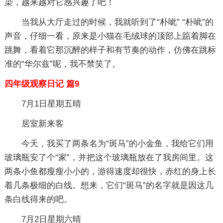
染，越来越对它感兴趣了吧！
当我从大厅走过的时候，我就听到了“朴呲” “朴呲”的
声音，仔细一看，原来是小猫在毛绒球的顶部上踮着脚在
跳舞，看着它那沉醉的样子和有节奏的动作，仿佛在跳标
准的“华尔兹”呢，我不禁笑了。
四年级观察日记 篇9
7月1日星期五晴
居室新来客
今天，我买了两条名为“斑马”的小金鱼，我给它们用
玻璃瓶安了个“家”，并把这个玻璃瓶放在了我房间里。这
两条小鱼都瘦瘦小小的，游得速度却很快，赤红的身上长
着几条极细的白线。想来，它们“斑马”的名字就是因这几
条白线得来的吧。
7月2日星期六晴