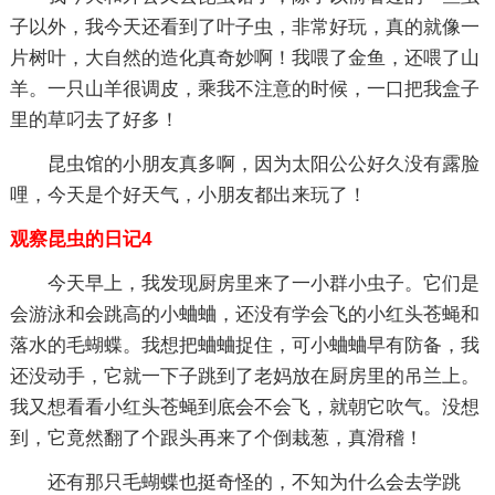
子以外，我今天还看到了叶子虫，非常好玩，真的就像一
片树叶，大自然的造化真奇妙啊！我喂了金鱼，还喂了山
羊。一只山羊很调皮，乘我不注意的时候，一口把我盒子
里的草叼去了好多！
昆虫馆的小朋友真多啊，因为太阳公公好久没有露脸
哩，今天是个好天气，小朋友都出来玩了！
观察昆虫的日记4
今天早上，我发现厨房里来了一小群小虫子。它们是
会游泳和会跳高的小蛐蛐，还没有学会飞的小红头苍蝇和
落水的毛蝴蝶。我想把蛐蛐捉住，可小蛐蛐早有防备，我
还没动手，它就一下子跳到了老妈放在厨房里的吊兰上。
我又想看看小红头苍蝇到底会不会飞，就朝它吹气。没想
到，它竟然翻了个跟头再来了个倒栽葱，真滑稽！
还有那只毛蝴蝶也挺奇怪的，不知为什么会去学跳