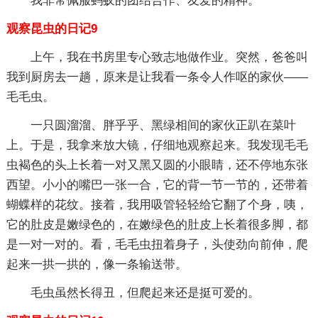
我非常佩服蚂蚁的团结合作、友爱的精神。
观察昆虫的日记9
上午，我在书房里专心致志地做作业。突然，爸爸叫
我到厨房去一趟，原来是让我看一条令人作呕的家伙——
毛毛虫。
一只圆溜溜、胖乎乎、黑绿相间的家伙正趴在菜叶
上。于是，我拿来放大镜，仔细地观察起来。我发现毛毛
虫褐色的头上长着一对又黑又圆的小眼睛，还不停地东张
西望。小小的嘴巴一张一合，它的背一节一节的，还带着
蝴蝶样的花纹。接着，我用吸管轻轻给它翻了个身，咦，
它的肚皮是嫩绿色的，在嫩绿色的肚皮上长着很多脚，都
是一对一对的。看，毛毛虫扭着身子，头使劲向前伸，爬
起来一拱一拱的，像一条输送带。
毛虫虽然长得丑，但爬起来还是挺可爱的。