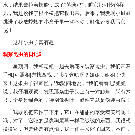
水，结果耷拉着翅膀，成了“落汤鸡”，瞧它那可怜的样
儿，我赶紧找了根小棒把它救出来。后来，我发现小蛐蛐
跳进了我放螳螂的小盒子里一动不动，好像还要我写它
呢！
这群小虫子真有趣。
观察昆虫的日记5
星期四，我和老姐一起去后花园观察昆虫。我们带着
手机[可照相]东找西找，“咦？这啥呀？姐姐，姐姐！快
来！这条虫子很奇怪，”我疑问地说，“我们看看吧”姐姐
说，我仔细观察，发现那条虫子头上有一对触角，脚有六
只，全身是绿色的，特别像树叶，或许它就是伪装虫哦！
我敢紧把它拍了下来，它正在甜甜的享受着美餐呢！
哦，对了，它吃的是像狗尾草一样毛绒绒的东西。我很想
摸摸它，但是还是有点怕，我一伸手又缩了回来，不过，