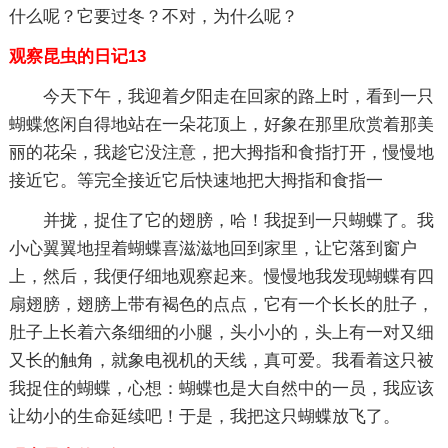
什么呢？它要过冬？不对，为什么呢？
观察昆虫的日记13
今天下午，我迎着夕阳走在回家的路上时，看到一只
蝴蝶悠闲自得地站在一朵花顶上，好象在那里欣赏着那美
丽的花朵，我趁它没注意，把大拇指和食指打开，慢慢地
接近它。等完全接近它后快速地把大拇指和食指一
并拢，捉住了它的翅膀，哈！我捉到一只蝴蝶了。我
小心翼翼地捏着蝴蝶喜滋滋地回到家里，让它落到窗户
上，然后，我便仔细地观察起来。慢慢地我发现蝴蝶有四
扇翅膀，翅膀上带有褐色的点点，它有一个长长的肚子，
肚子上长着六条细细的小腿，头小小的，头上有一对又细
又长的触角，就象电视机的天线，真可爱。我看着这只被
我捉住的蝴蝶，心想：蝴蝶也是大自然中的一员，我应该
让幼小的生命延续吧！于是，我把这只蝴蝶放飞了。