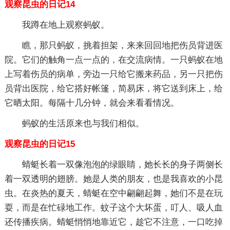
观察昆虫的日记14
我蹲在地上观察蚂蚁。
瞧，那只蚂蚁，挑着担架，来来回回地把伤员背进医
院。它们的触角一点一点的，在交流病情。一只蚂蚁在地
上写着伤员的病单，旁边一只给它搬来药品，另一只把伤
员背出医院，给它搭好帐篷，简易床，将它送到床上，给
它晒太阳。每隔十几分钟，就会来看看情况。
蚂蚁的生活原来也与我们相似。
观察昆虫的日记15
蜻蜓长着一双像泡泡的绿眼睛，她长长的身子两侧长
着一双透明的翅膀。她是人类的朋友，也是我喜欢的小昆
虫。在炎热的夏天，蜻蜓在空中翩翩起舞，她们不是在玩
耍，而是在忙碌地工作。蚊子这个大坏蛋，叮人、吸人血
还传播疾病。蜻蜓悄悄地靠近它，趁它不注意，一口吃掉