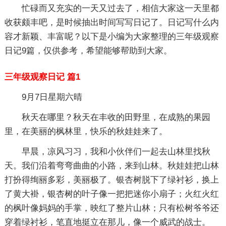
忙碌而又充实的一天又过去了，相信大家这一天里都
收获颇丰吧，是时候抽出时间写写日记了。日记写什么内
容才新颖、丰富呢？以下是小编为大家整理的三年级观察
日记9篇，仅供参考，希望能够帮助到大家。
三年级观察日记 篇1
9月7日星期六晴
秋天在哪里？秋天在丰收的田野里，在成熟的果园
里，在美丽的枫林里，快乐的秋娃娃来了。
早晨，凉风习习，我和小伙伴们一起去山林里找秋
天。我们沿着弯弯曲曲的小路，来到山林。秋娃娃把山林
打扮得绚丽多彩，美丽极了。银杏树脱下了绿衬衫，换上
了黄大褂，银杏树的叶子像一把把迷你小扇子；火红火红
的枫叶像妈妈的手掌，映红了整片山林；只有松树爷爷还
穿着绿衬衫，笔直地挺立在那儿，像一个威武的战士。