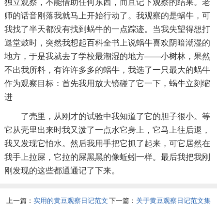
独立观察，不能借助任何东西，而且记下观察的结果。老
师的话音刚落我就马上开始行动了。我观察的是蜗牛，可
我找了半天都没有找到蜗牛的一点踪迹。当我失望得想打
退堂鼓时，突然我想起百科全书上说蜗牛喜欢阴暗潮湿的
地方，于是我就去了学校最潮湿的地方——小树林，果然
不出我所料，有许许多多的蜗牛，我选了一只最大的蜗牛
作为观察目标：首先我用放大镜碰了它一下，蜗牛立刻缩
进
了壳里，从刚才的试验中我知道了它的胆子很小。等
它从壳里出来时我又泼了一点水它身上，它马上往后退，
我又发现它怕水。然后我用手把它抓了起来，可它居然在
我手上拉屎，它拉的屎黑黑的像蚯蚓一样。最后我把我刚
刚发现的这些都通通记了下来。
上一篇：
实用的黄豆观察日记范文
下一篇：
关于黄豆观察日记范文集
合集8篇
锦10篇