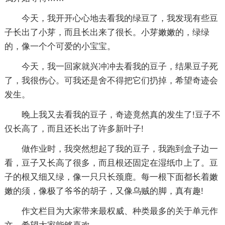
今天，我开开心心地去看我的绿豆了，我发现有些豆
子长出了小芽，而且长出来了很长。小芽嫩嫩的，绿绿
的，像一个个可爱的小宝宝。
今天，我一回家就兴冲冲去看我的豆子，结果豆子死
了，我很伤心。可我还是舍不得把它们扔掉，希望奇迹会
发生。
晚上我又去看我的豆子，奇迹竟然真的发生了!豆子不
仅长高了，而且还长出了许多新叶子!
做作业时，我突然想起了我的豆子，我跑到盒子边一
看，豆子又长高了很多，而且根还固定在湿纸巾上了。豆
子的根又细又绿，像一只只长颈鹿。每一根下面都长着嫩
嫩的须，像极了爷爷的胡子，又像乌贼的脚，真有趣!
作文栏目为大家带来最权威、种类最多的关于单元作