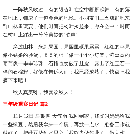
一阵秋风吹过，有的银杏叶在空中翩翩起舞，有的落
在地上，铺成了一道金色的地毯。小朋友们三五成群地来
到山林里玩耍，他们时而把树叶捡起来，撒在空中；时而
在树叶上踩出一阵阵美妙的“歌声”。
穿过山林，来到果园，果园里硕果累累。红红的苹果
像小姑娘的脸蛋，圆圆的柿子像一个个小灯笼，紫盈盈的
葡萄像一串串珍珠，石榴也笑破了肚皮，露出了红宝石一
样的石榴籽，好像在告诉人们：我已经成熟了，快点把我
摘下来吧！
秋天真美呀，我喜欢秋天！
三年级观察日记 篇2
11月12日 星期四 天气雨 我回到家，我就叫妈妈给我
一些緑豆，然后我拿来一个碗，再放一点水。准备工作就
做好了，把緑豆放到水里之后我就去做作业了。做完作