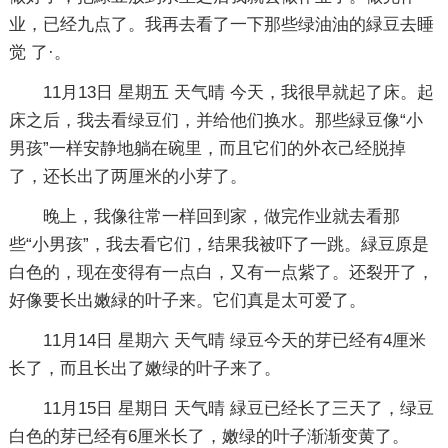
业，已经九点了。我再去看了一下那些绿油油的緑豆去睡
觉 了·。
11月13日 星期五 天气晴 今天，我很早就起了床。起
床之后，我去看绿豆们，并给他们换水。那些緑豆像“小
男孩”一样安静地躺在碗里，而且它们的外衣己经脱掉
了，还长出了两厘米的小芽了。
晚上，我像往常一样回到家，做完作业就去看那
些“小男孩”，我去看它们，结果我被吓了一跳。緑豆原是
白色的，现在变得有一点白，又有一点紫了。还裂开了，
好像要长出嫩緑的叶子来。它们真是太可爱了。
11月14日 星期六 天气晴 绿豆今天的芽已经有4厘米
长了，而且长出了嫩绿的叶子来了。
11月15日 星期日 天气晴 緑豆已经长了三天了，绿豆
白色的芽已经有6厘米长了，嫩绿的叶子渐渐变黄了。