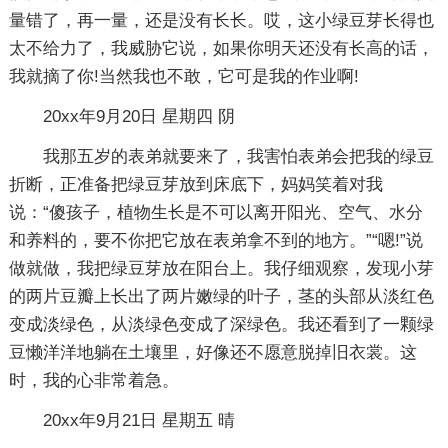
量错了，再一量，还是没有长长。哎，这小绿豆芽长得也
太不给力了，我威胁它说，如果你明天还没有长高的话，
我就摘了你!当然我也不敢，它可是我的作业啊!
20xx年9月20日 星期四 阴
我那五岁的表弟就要来了，我害怕表弟会把我的绿豆
折断，正准备把绿豆芽放到床底下，妈妈笑着对我
说：“傻孩子，植物生长是不可以离开阳光、空气、水分
和养料的，要不你把它放在表弟拿不到的地方。”“嗯!”说
做就做，我把绿豆芽放在阳台上。我仔细观察，发现小芽
的两片豆瓣上长出了两片嫩绿的叶子，茎的头部从淡红色
变成淡绿色，从淡绿色变成了深绿色。我还看到了一颗绿
豆懒洋洋地躺在土壤里，好像还不愿意脱掉旧衣裳。这
时，我的心非常着急。
20xx年9月21日 星期五 晴