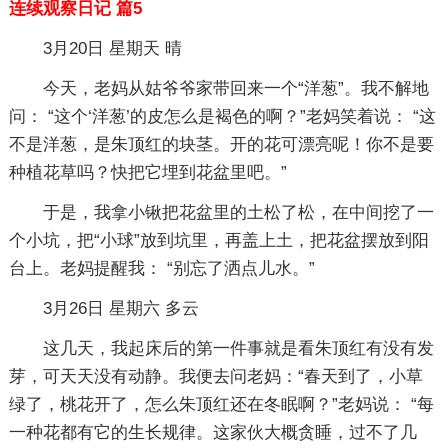
连续观察日记 篇5
3月20日 星期天 晴
今天，老妈从姑爷爷家带回来一个“洋葱”。我不解地
问： “这个‘洋葱’的皮怎么是褐色的啊？”老妈笑着说： “这
不是洋葱，是朱顶红的块茎。开的花可漂亮呢！你不是要
种植花草吗？快把它埋到花盆里吧。”
于是，我拿小锹把花盆里的土松了松，在中间挖了一
个小坑，把“小球”放到坑里，再盖上土，把花盆摆放到阳
台上。老妈提醒我： “别忘了洒点儿水。”
3月26日 星期六 多云
这几天，我起床后的第一件事就是看朱顶红有没有发
芽，可天天没有动静。我便去问老妈：“春天到了，小草
绿了，桃花开了，怎么朱顶红还在冬眠啊？”老妈说： “每
一种花都有它的生长规律。这家伙大概贪睡，过不了几