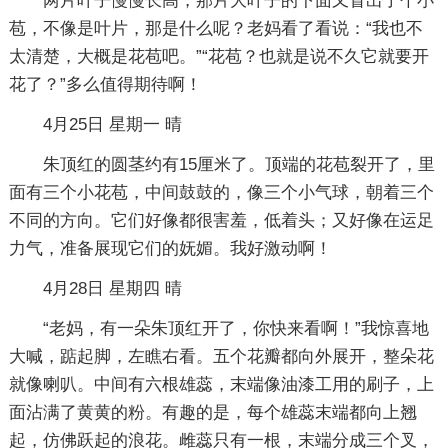
两片叶子慢慢长高，那片大叶子的下面又冒出了个小
苞，不像是叶片，那是什么呢？老妈看了看说：“我也不
太清楚，大概是花苞吧。”“花苞？也就是说不久它就要开
花了？”多么值得期待啊！
4月25日 星期一 晴
朱顶红的圆茎约有15厘米了。顶端的花苞裂开了，里
面有三个小花苞，中间鼓鼓的，像三个小气球，朝着三个
不同的方向。它们好像都很害羞，低着头；又好像在运足
力气，准备展现它们的妩媚。我好激动啊！
4月28日 星期四 晴
“老妈，有一朵朱顶红开了，你快来看啊！”我惊喜地
大喊，踮起脚，左瞧右看。五个花瓣都向外展开，整朵花
就像喇叭。中间有六根雄蕊，末端像油漆工用的刷子，上
面沾满了黄黄的粉。有趣的是，每个雄蕊末端都向上翘
起，仿佛跃起的浪花。雌蕊只有一根，末端分成三个叉，