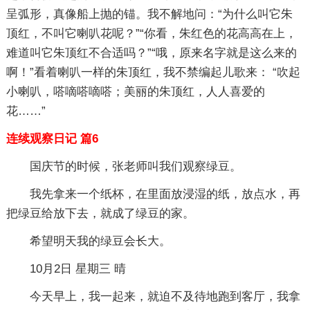
呈弧形，真像船上抛的锚。我不解地问：“为什么叫它朱
顶红，不叫它喇叭花呢？”“你看，朱红色的花高高在上，
难道叫它朱顶红不合适吗？”“哦，原来名字就是这么来的
啊！”看着喇叭一样的朱顶红，我不禁编起儿歌来： “吹起
小喇叭，嗒嘀嗒嘀嗒；美丽的朱顶红，人人喜爱的
花……”
连续观察日记 篇6
国庆节的时候，张老师叫我们观察绿豆。
我先拿来一个纸杯，在里面放浸湿的纸，放点水，再
把绿豆给放下去，就成了绿豆的家。
希望明天我的绿豆会长大。
10月2日 星期三 晴
今天早上，我一起来，就迫不及待地跑到客厅，我拿