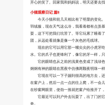
开心的笑了。回家我和妈妈说，明天还要去
小猫观察日记 篇8
今天小猫和前几天相比有了明显的变化
羽绒服，现在天气这么冷，我看着都有点羡
耍，这下可把我们坑苦了。等它玩累了睡着
团，从远处看就像是像一个灰色的毛线球。
现在的它可以用它那一嘴尖尖的小虎牙
水。它的爪子也更锋利了，像它的牙一样，
它的眼睛也从之前的浅黄色变成了浅绿
炯炯有神的眼睛在黑夜中仿佛两颗夜明珠一
它现在可以一下子蹦到很高的地方去，
在窗户上，然后一点一点的往上爬，不一会
在纱窗网眼里，使劲一推就把窗户给推开了
它最近可以到户外去玩耍了，出了门的
奇。