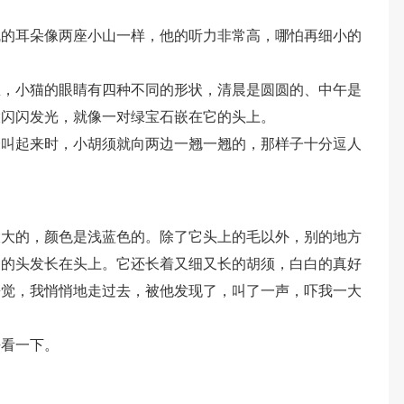
绒的耳朵像两座小山一样，他的听力非常高，哪怕再细小的
里，小猫的眼睛有四种不同的形状，清晨是圆圆的、中午是
大闪闪发光，就像一对绿宝石嵌在它的头上。
一叫起来时，小胡须就向两边一翘一翘的，那样子十分逗人
大大的，颜色是浅蓝色的。除了它头上的毛以外，别的地方
们的头发长在头上。它还长着又细又长的胡须，白白的真好
睡觉，我悄悄地走过去，被他发现了，叫了一声，吓我一大
去看一下。