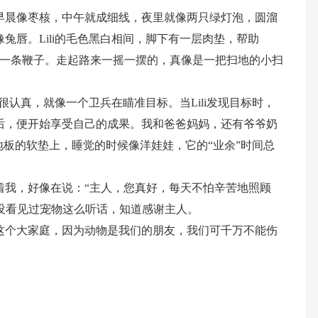
，早晨像枣核，中午就成细线，夜里就像两只绿灯泡，圆溜
像兔唇。Lili的毛色黑白相间，脚下有一层肉垫，帮助
像一条鞭子。走起路来一摇一摆的，真像是一把扫地的小扫
时候很认真，就像一个卫兵在瞄准目标。当Lili发现目标时，
鼠后，便开始享受自己的成果。我和爸爸妈妈，还有爷爷奶
在地板的软垫上，睡觉的时候像洋娃娃，它的“业余”时间总
握着我，好像在说：“主人，您真好，每天不怕辛苦地照顾
没看见过宠物这么听话，知道感谢主人。
物这个大家庭，因为动物是我们的朋友，我们可千万不能伤