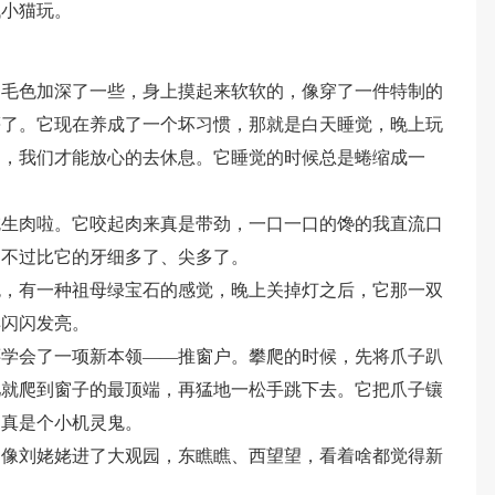
找小猫玩。
。毛色加深了一些，身上摸起来软软的，像穿了一件特制的
慕了。它现在养成了一个坏习惯，那就是白天睡觉，晚上玩
了，我们才能放心的去休息。它睡觉的时候总是蜷缩成一
吃生肉啦。它咬起肉来真是带劲，一口一口的馋的我直流口
只不过比它的牙细多了、尖多了。
色，有一种祖母绿宝石的感觉，晚上关掉灯之后，它那一双
样闪闪发亮。
还学会了一项新本领——推窗户。攀爬的时候，先将爪子趴
儿就爬到窗子的最顶端，再猛地一松手跳下去。它把爪子镶
，真是个小机灵鬼。
它像刘姥姥进了大观园，东瞧瞧、西望望，看着啥都觉得新