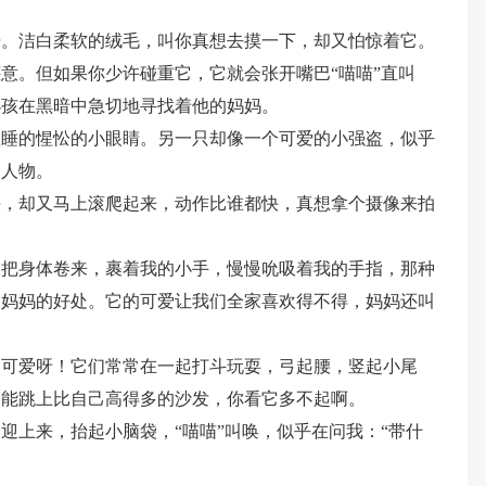
开。洁白柔软的绒毛，叫你真想去摸一下，却又怕惊着它。
意。但如果你少许碰重它，它就会张开嘴巴“喵喵”直叫
小孩在黑暗中急切地寻找着他的妈妈。
想睡的惺忪的小眼睛。另一只却像一个可爱的小强盗，似乎
的人物。
头，却又马上滚爬起来，动作比谁都快，真想拿个摄像来拍
会把身体卷来，裹着我的小手，慢慢吮吸着我的手指，那种
它妈妈的好处。它的可爱让我们全家喜欢得不得，妈妈还叫
多可爱呀！它们常常在一起打斗玩耍，弓起腰，竖起小尾
它能跳上比自己高得多的沙发，你看它多不起啊。
迎上来，抬起小脑袋，“喵喵”叫唤，似乎在问我：“带什