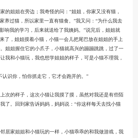
家的姐姐在旁边；我奇怪的问：“姐姐，你家又没有猫，
我家养过猫，所以家里一直有猫食。”我又问：“为什么我去
怕影响我的学习，后来就送给了我姨妈。”说完后，姐姐就
过来了，姐姐摸着小猫，小猫一会儿把尾巴放在姐姐的手上
手。姐姐握住它的小爪子，小猫就高兴的蹦蹦跳跳，过了一
边让我和小猫玩，我也想学姐姐的样子，可是小猫不理我，
不认识你，怕你抓走它，它才会跑开的。”
姐上次的样子，这次小猫让我摸了摸，虽然对我还是有些陌
我了。回到家告诉妈妈，妈妈说：“你这样每天去找小猫
像邻居家姐姐和小猫玩的一样，小猫乖乖的和我做游戏，我