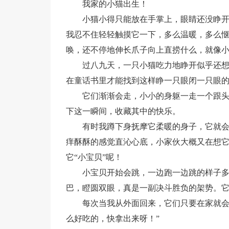
我家的小猫出生！
小猫小得只能放在手掌上，眼睛还没睁
我忍不住轻轻触摸它一下，多么温暖，多么惬
唤，还不停地伸长爪子向上直捞什么，就像
过八九天，一只小猫吃力地睁开似乎还
在童话书里才能找到这样睁一只眼闭一只眼
它们渐渐会走，小小的身躯一走一个跟
下这一瞬间，收藏其中的快乐。
有时我蹲下身抚摩它柔暖的身子，它就
痒酥酥的感觉直沁心底，小家伙大概又在想
它“小宝贝”呢！
小宝贝开始会跳，一边跑一边跳的样子
巴，瞪圆双眼，真是一副决斗胜负的架势。
每次当我从外面回来，它们只要在家就会
么好吃的，快拿出来呀！”