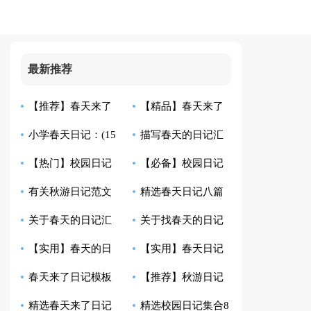
最新推荐
【推荐】春天来了
【精品】春天来了
小学春天日记：(15
描写春天的日记汇
日记汇编八篇
日记5篇
【热门】校园日记
【必备】校园日记
篇)
总七篇
有关秋游日记范文
精选春天日记八篇
汇编9篇
汇总十篇
关于春天的日记汇
关于找春天的日记
八篇
【实用】春天的日
【实用】春天日记
总十篇
汇编八篇
春天来了日记模板
【推荐】秋游日记
记三篇
合集九篇
精选春天来了日记
精选校园日记集合8
八篇
合集5篇