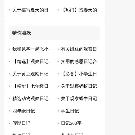
关于描写夏天的日
【热门】找春天的
六篇
篇
记模板锦集八篇
日记三篇
猜你喜欢
我和风筝一起飞小
有关绿豆的观察日
【精选】观察日记
实用的感恩日记合
学生日记
记模板汇总10篇
关于黄豆观察日记
【必备】小学生日
汇总9篇
集8篇
【精华】七年级日
关于观察蚂蚁日记
合集八篇
记范文汇总四篇
精选动物观察日记
关于观察蜗牛日记
记集锦10篇
范文6篇
四年级日记
学生日记
四篇
范文七篇
假期日记
日记500字