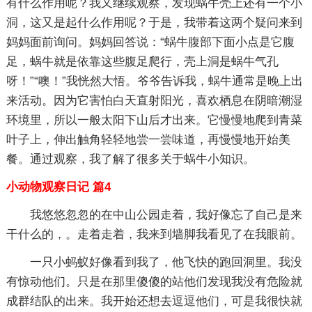
有什么作用呢？我又继续观察，发现蜗牛壳上还有一个小
洞，这又是起什么作用呢？于是，我带着这两个疑问来到
妈妈面前询问。妈妈回答说：“蜗牛腹部下面小点是它腹
足，蜗牛就是依靠这些腹足爬行，壳上洞是蜗牛气孔
呀！”“噢！”我恍然大悟。爷爷告诉我，蜗牛通常是晚上出
来活动。因为它害怕白天直射阳光，喜欢栖息在阴暗潮湿
环境里，所以一般太阳下山后才出来。它慢慢地爬到青菜
叶子上，伸出触角轻轻地尝一尝味道，再慢慢地开始美
餐。通过观察，我了解了很多关于蜗牛小知识。
小动物观察日记 篇4
我悠悠忽忽的在中山公园走着，我好像忘了自己是来
干什么的，。走着走着，我来到墙脚我看见了在我眼前。
一只小蚂蚁好像看到我了，他飞快的跑回洞里。我没
有惊动他们。只是在那里傻傻的站他们发现我没有危险就
成群结队的出来。我开始还想去逗逗他们，可是我很快就