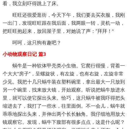
看，我立刻吓得跳上了床。
旺旺还很爱逛街，今天下午，我们要去买衣服，我刚
一出门，发现旺旺跟在我后面，我两眼一转，灵机一动，
把旺旺抱起来，放回屋子里，对她说了声：”拜拜！“
呵呵，这只狗有趣吧？
小动物观察日记 篇3
蜗牛是一种软体甲壳类小生物。它爬行很慢，背着一
个大大“房子”，呈螺旋状，有左旋，也有右旋，左旋非常
少见。我把十几只蜗牛装在塑料碗里，拿出最大一只放到
另一个碗里，找来放大镜，开始观察。听说把蜗牛放进水
里，就可以使它探出头来。恰巧，这只蜗牛被我吓得把头
缩进去了，我打了一些水，往里面倒。不一会儿，蜗牛就
乖乖地探出头来，并伸出两个长长触角。我仔细地用放大
镜观察它。发现，蜗牛下腹部有很多点点，这是什么呢？