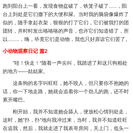
跑到阳台上一看，发现食物盆破了，铁笼子破了…..，阳
台上到处是它们撒下的大便和屎。当时我的脑袋像爆炸了
似的，随手拿起衣架，狠狠的打了它们，它们被我打的团
团转，并时时发出咯咯咯的声音，也许它们知道错了，所
以…….，嗨，毕竟它们是动物，我也只好原谅它们罢了。
小动物观察日记 篇2
”哇！快走！“随着一声尖叫，我踏进了和这只狗相处
的地方——姑姑家。
这条狗的名字叫旺旺，她不咬人，但只要你不抱她的
话，你一下地走路，她就会追着你一个劲儿的跑，还不时
累开嘴巴。
刚开始，我并不知道她会舔人，便放松心情到处走，
这时，她”扑，扑“地向我冲过来，当时，我并不知道旺旺
在追我，然后，我就走进了我表哥房间，关上门，低头一