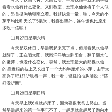
今天，秋高气爽、天高云淡。早晨我很早就来到学校
看看水仙有什么变化。来到教室，发现水仙像换了个人似
的，昂首挺胸地朝南立着。我赶快量一量，哇，今天的小
芽平均比昨天长了5毫米，我喜出望外，连午饭也比原来
多吃一倍呢！
11月27日星期六晴
今天是双休日，早晨我起来完了点，但却看见水仙早
就醒了，正在晒太阳。我懒洋洋地走到阳台，翻了翻水仙
的嫩芽，也没什么变化，突然，我发现最大的那棵水仙
的'靠近根的枝上又长出了一个大约半厘米的小芽，由于太
高兴了吧1只听吱得一声，我一看，轻轻拍拍胸脯说：“还
好没折断”。
11月28日星期日晴
今天早上我6点就起床了，因为要跟老爸去爬山。当
然早晨起来的第一件事忘不了，一起床就拿起尺子跑向水