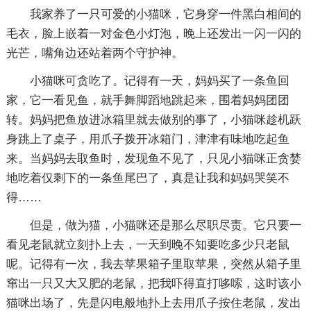
我家养了一只可爱的小猫咪，它身穿一件黑白相间的
毛衣，脸上嵌着一对金色小灯泡，晚上还发出一闪一闪的
光芒，嘴角边还站着两个守护神。
小猫咪可贪吃了。记得有一天，妈妈买了一条鱼回
家，它一看见鱼，就手舞脚蹈地跳起来，围着妈妈团团
转。妈妈把鱼放进冰箱里就去做别的事了，小猫咪趁机跃
身跳上了桌子，用爪子拨开冰箱门，津津有味地吃起鱼
来。当妈妈去取鱼时，发现鱼不见了，只见小猫咪正贪婪
地吃着仅剩下的一条鱼尾巴了，真是让我和妈妈哭笑不
得……
但是，做为猫，小猫咪还是那么尽职尽责。它只要一
看见老鼠就立刻扑上去，一天到晚不知要吃多少只老鼠
呢。记得有一次，我去苹果箱子里取苹果，突然从箱子里
窜出一只又大又肥的老鼠，把我吓得直打哆嗦，这时该小
猫咪出场了，先是闪电般地扑上去用爪子按住老鼠，发出