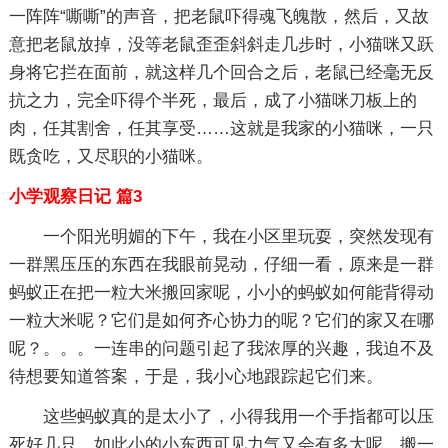
一阵阵“嘶嘶”的声音，把老鼠吓得魂飞魄散，然后，又故
意把老鼠放掉，没等老鼠歪歪斜斜走几步时，小猫咪又跃
身将它拦在面前，就这样几个回合之后，老鼠已经毫无反
抗之力，完全吓得个半死，最后，成了小猫咪刀板上的
肉，任其割舍，任其享受……这就是我家的小猫咪，一只
既贪吃，又尽职的小猫咪。
小学观察日记 篇3
一个阳光明媚的下午，我在小区里玩耍，突然发现有
一群黑压压的东西在我眼前晃动，仔细一看，原来是一群
蚂蚁正在把一粒大米搬回家呢，小小的蚂蚁如何能背得动
一粒大米呢？它们是如何齐心协力的呢？它们的家又在哪
呢？。。。一连串的问题引起了我浓厚的兴趣，我迫不及
待想要知道答案，于是，我小心地跟踪起它们来。
这些蚂蚁真的是太小了，小得我用一个手指都可以压
死好几只，如此小的小东西可见力气又会有多大呢，搬一