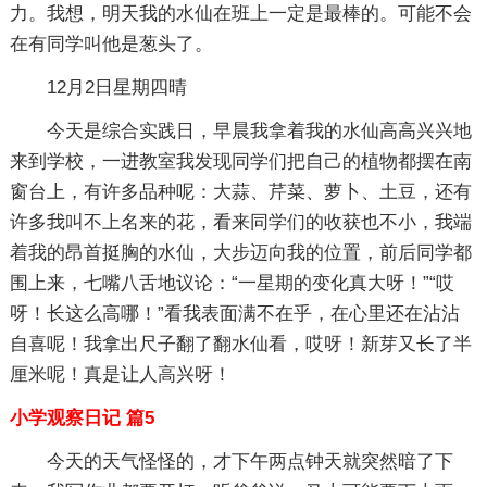
力。我想，明天我的水仙在班上一定是最棒的。可能不会
在有同学叫他是葱头了。
12月2日星期四晴
今天是综合实践日，早晨我拿着我的水仙高高兴兴地
来到学校，一进教室我发现同学们把自己的植物都摆在南
窗台上，有许多品种呢：大蒜、芹菜、萝卜、土豆，还有
许多我叫不上名来的花，看来同学们的收获也不小，我端
着我的昂首挺胸的水仙，大步迈向我的位置，前后同学都
围上来，七嘴八舌地议论：“一星期的变化真大呀！”“哎
呀！长这么高哪！”看我表面满不在乎，在心里还在沾沾
自喜呢！我拿出尺子翻了翻水仙看，哎呀！新芽又长了半
厘米呢！真是让人高兴呀！
小学观察日记 篇5
今天的天气怪怪的，才下午两点钟天就突然暗了下