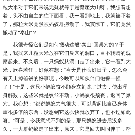
粒大米对于它们来说无疑就等于是背座大山呀，我想着想
着，头不由自主的往下面看，我一看到地上，我就被吓着
了，那粒大米竟然被蚂蚁群搬动了，我震惊了，它们竟然
搬动了“泰山”？
我很奇怪它们是如何搬动这般“泰山”回巢穴的？于
是，我找来几粒大米放在它们巢穴的洞口，目不转睛的观
察起来。不久后，一只蚂蚁从洞口走了出来，它一看到大
米，欣喜若狂，好像在想：“今天是什么好日子，怎么会
有天上掉馅饼的好事呢，今晚可以和伙伴们饱餐一顿
了！”于是，这只小蚂蚁奋不顾身立刻跑了过去，使出浑
身解数，这些米就是纹丝不动，小蚂蚁很颓丧，返回了巢
穴。我心想：“都说蚂蚁力气很大，可以背起比自己身体
重很多倍的东西，没想到它这么快就放弃了，也不过如此
嘛。”可是，令我意想不到的是，那只蚂蚁进去后没多
久，一大群蚂蚁走了出来，原来，它是回去叫同伴了，渐