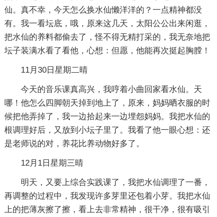
仙。真不幸，今天怎么换水仙懒洋洋的？一点精神都没
有。我一看坛底，哦，原来这几天，太阳公公出来闲逛，
把水仙的养料都偷去了，怪不得无精打采的，我无奈地把
坛子装满水看了看他，心想：但愿，他能再次挺起胸膛！
11月30日星期二晴
今天的音乐课真高兴，我哼着小曲回家看水仙。天
哪！他怎么四脚朝天掉到地上了，原来，妈妈晒衣服的时
候把他弄掉了，我一边拾起来一边埋怨妈妈。我把水仙的
根调理好后，又放到小坛子里了。我看了他一眼心想：还
是老师说的对，养花比养动物好多了。
12月1日星期三晴
明天，又要上综合实践课了，我把水仙调理了一番，
再调整的过程中，我发现许多芽里还包着小芽。我把水仙
上的把薄灰擦了擦，看上去非常精神，很干净，很有吸引