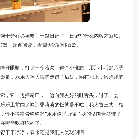
时候十分有必须要写一篇日记了。日记写什么内容才新颖、
7篇，欢迎阅读，希望大家能够喜欢。
乐睁开眼睛，打了一个哈欠，伸个小懒腰，用那小巧的爪子
人羡慕，乐乐大摇大摆的走进了后院，躺在地上，懒洋洋的
摸它，它一边摇尾巴，一边向我友好的吐舌头，过了一会，
是乐乐上前闻了闻那香喷喷的饭就是不吃，我火冒三丈，指
，怪不得瘦骨嶙嶙的”乐乐似乎听懂了我的话围着盆转了
道在哪偷吃好吃的了。
得干干净净，看来还是我们人类聪明啊!