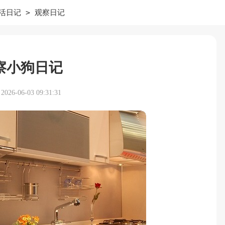
>
活日记
观察日记
察小狗日记
26-06-03 09:31:31