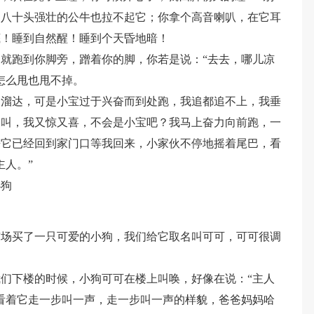
是八十头强壮的公牛也拉不起它；你拿个高音喇叭，在它耳
底！睡到自然醒！睡到个天昏地暗！
就跑到你脚旁，蹭着你的脚，你若是说：“去去，哪儿凉
怎么甩也甩不掉。
达溜达，可是小宝过于兴奋而到处跑，我追都追不上，我垂
狗叫，我又惊又喜，不会是小宝吧？我马上奋力向前跑，一
来它已经回到家门口等我回来，小家伙不停地摇着尾巴，看
主人。”
小狗
市场买了一只可爱的小狗，我们给它取名叫可可，可可很调
们下楼的时候，小狗可可在楼上叫唤，好像在说：“主人
看着它走一步叫一声，走一步叫一声的样貌，爸爸妈妈哈