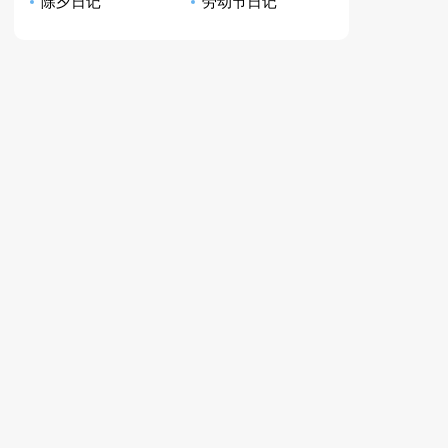
除夕日记
劳动节日记