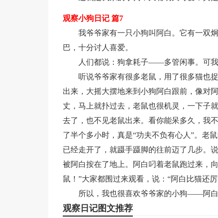
观察小狗日记 篇7
我爷爷家有一只小狗叫阿白。它有一双
巴，十分讨人喜爱。
人们都说：狗拿耗子——多管闲事。可
听说爷爷家有很多老鼠，用了很多猫也
出来，大摇大摆地来到小狗阿白跟前，像对阿
丈，马上就扑过去，老鼠也很机灵，一下子
去了，也不见老鼠出来。看你能呆多久，我
了半个多小时，真是“功夫不负有心人”。老
已经走开了，就蹑手蹑脚的往前迈了几步。
被阿白按在了地上。阿白叼着老鼠跑过来，向
鼠！”大家都围过来观看，说：“阿白比猫还
所以，我也很喜欢爷爷家的小狗——阿
观察日记图文推荐