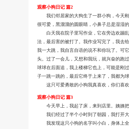
观察小狗日记 篇2
我们邻居家的大狗生了一群小狗，今天
很可爱，黑溜溜的圆眼睛，小鼻子总是湿湿
白天我在院子里写作业，它在旁边欢蹦
法，最后害的被打了。我作业写完了，我去
我一大跳，我自言自语的说不和你玩了。可
头。过了一会儿，又想和我玩，就兴奋的跑过来
球球在后面追，我上楼梯它也上，可能是刚过
子一跳一跳的，最后它终于上来了，我都为
这只可爱勇敢的小狗我真喜欢，你们喜
观察小狗日记 篇3
今天早上，我起了床，来到店里。姨姨
我们经过了半个小时到了朝园，我打开
我发现这只小狗的名字叫小白，身体上