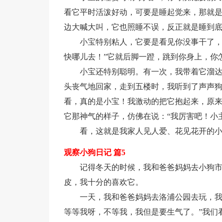
看它平时活泼好动，可要是睡起觉来，那就
边大喊大叫，它也照睡不误，反正就是睡到
小宝特别粘人，它要是看见你没事干了，
快哪儿去！”它就后脚一蹬，跳到你身上，你
小宝还特别聪明。有一次，我带着它溜
头丧气地回家，走到五楼时，我听到了声声
看，真的是小宝！我激动的把它抱起来，原
它那神气的样子，仿佛在说：“我厉害吧！小
看，这就是我家人见人爱、花见花开的
观察小狗日记 篇5
记得冬天的时候，我和爸爸妈妈去小狗
皮，我十分的喜欢它。
一天，我和爸爸妈妈去洛浦公园去玩，我
等等我呀，不等我，我但是要生气了。”我们