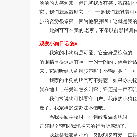
哈哈的大笑起来，但是就我没有笑，我感到小
它，我们就应鼓励它！”。于是我们就喊着可
步的姿势很像熊，因为他很胖啊！这就是我
此刻可可在我的'老家，不像以前那样调
观察小狗日记 篇6
我家的小狗就是可爱。它全身是棕色的
的眼睛显得炯炯有神，一闪一闪的，像会说
来，它能听到人的脚步声呢！小狗那鼻子，
我家的小狗的脾气可不好惹。如果你去
躺在地上，任凭谁怎么叫它，它还是一声不
我们常说狗可以看守门户。我家的小狗
走了。我家狗的这办法不错吧。
当我要回学校时，小狗经常温柔地叫，一
走好吗？”有时我也被它的行为所感动了。
这就是我家的小狗，又聪明又可爱，真