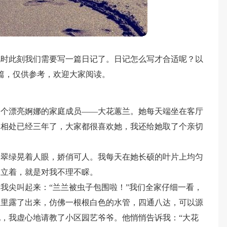
此时此刻我们需要写一篇日记了。日记怎么写才合适呢？以
篇，仅供参考，欢迎大家阅读。
一个漂亮婀娜的家庭成员——大花蕙兰。她每天端坐在客厅
馨相处已经三年了，大家都很喜欢她，我还给她取了个亲切
身翠绿晃着人眼，娇俏可人。我每天在她长硕的叶片上均匀
挺立着，就是对我不理不睬。
我尖叫起来：“兰兰被虫子包围啦！”我们全家仔细一看，
土里露了出来，仿佛一根根白色的水管，四通八达，可以源
，我虚心地请教了小区园艺爷爷。他悄悄告诉我：“大花