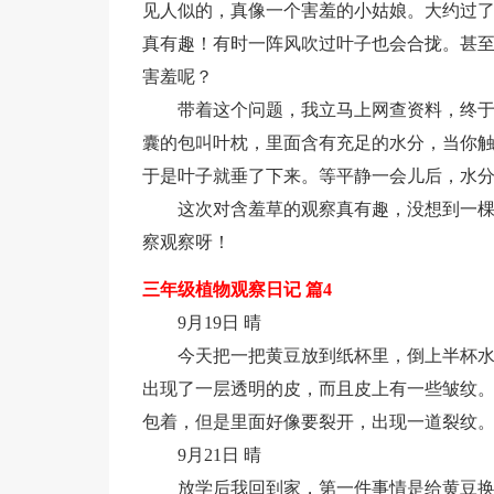
见人似的，真像一个害羞的小姑娘。大约过
真有趣！有时一阵风吹过叶子也会合拢。甚
害羞呢？
带着这个问题，我立马上网查资料，终
囊的包叫叶枕，里面含有充足的水分，当你
于是叶子就垂了下来。等平静一会儿后，水
这次对含羞草的观察真有趣，没想到一
察观察呀！
三年级植物观察日记 篇4
9月19日 晴
今天把一把黄豆放到纸杯里，倒上半杯
出现了一层透明的皮，而且皮上有一些皱纹
包着，但是里面好像要裂开，出现一道裂纹
9月21日 晴
放学后我回到家，第一件事情是给黄豆