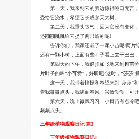
第一天，我来到它的旁边惊得哑口无言，
壶给它浇水，希望它长成参天大树。
第二天，我垂头丧气，因为它没有变化，可
还蹦蹦跳跳给它捉了两只蚯蚓呢!
告诉你们，我家还栽了一颗小苗呢!两片
还有一颗小树，上面有些叶子看上去干巴巴
第四天的下午，我健步如飞地来到树苗旁
片叶子的叫“小可爱”，好听吧?这时，“莎莎
这一天，我带着憧憬和希望来到“莎莎”
着我微微点头，我满面春风，兴致勃勃，可
第六天，晚上微风习习，小树苗有点冷吧!
频频点头。
三年级植物观察日记 篇3
三年级植物观察日记1