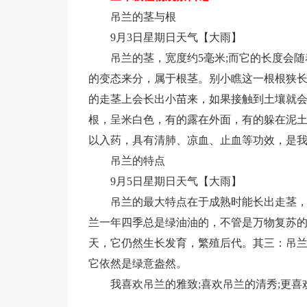
吊兰的茎与根
9月3日星期日天气【大雨】
吊兰的茎，宽度约5毫米;而它的长度会
的变态来分，属于根茎。别小瞧这一根根狭长
的走茎上会长出小苗来，如果接触到土壤就
根，呈米白色，有的露在外面，有的躲在泥土
以入药，具有清肺、凉血、止血等功效，是我
吊兰的特点
9月5日星期日天气【大雨】
吊兰的最大特点在于成熟时能长出走茎，走
兰一年四季总是绿油油的，不管是万物复苏的
天，它仍然生长发育，繁殖后代。其三：吊
它依然是绿意盎然。
我喜欢吊兰的雅致;喜欢吊兰的清秀;更喜