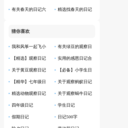
有关春天的日记六
精选找春天的日记
汇编6篇
七篇
篇
九篇
猜你喜欢
我和风筝一起飞小
有关绿豆的观察日
【精选】观察日记
实用的感恩日记合
学生日记
记模板汇总10篇
关于黄豆观察日记
【必备】小学生日
汇总9篇
集8篇
【精华】七年级日
关于观察蚂蚁日记
合集八篇
记范文汇总四篇
精选动物观察日记
关于观察蜗牛日记
记集锦10篇
范文6篇
四年级日记
学生日记
四篇
范文七篇
假期日记
日记500字