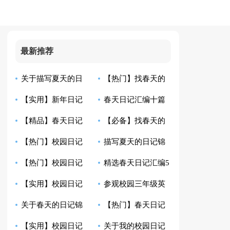
最新推荐
关于描写夏天的日
【热门】找春天的
【实用】新年日记
春天日记汇编十篇
记模板锦集八篇
日记三篇
【精品】春天日记
【必备】找春天的
十篇
【热门】校园日记
描写夏天的日记锦
汇编5篇
日记10篇
【热门】校园日记
精选春天日记汇编5
模板集锦六篇
集六篇
【实用】校园日记
参观校园三年级英
合集八篇
篇
关于春天的日记锦
【热门】春天日记
锦集七篇
语日记带翻译
【实用】校园日记
关于我的校园日记
集9篇
汇编5篇