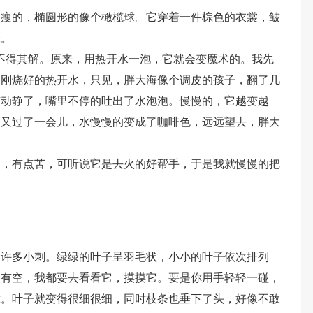
瘦瘦的，椭圆形的像个橄榄球。它穿着一件棕色的衣裳，皱
味。
不得其解。原来，用热开水一泡，它就会变魔术的。我先
入刚烧好的热开水，只见，胖大海像个调皮的孩子，翻了几
有动静了，嘴里不停的吐出了水泡泡。慢慢的，它越变越
。又过了一会儿，水慢慢的变成了咖啡色，远远望去，胖大
的，有点苦，可听说它是去火的好帮手，于是我就慢慢的把
。
着许多小刺。绿绿的叶子呈羽毛状，小小的叶子依次排列
一有空，我都要去看看它，摸摸它。要是你用手轻轻一碰，
拢。叶子就变得很细很细，同时枝条也垂下了头，好像不敢