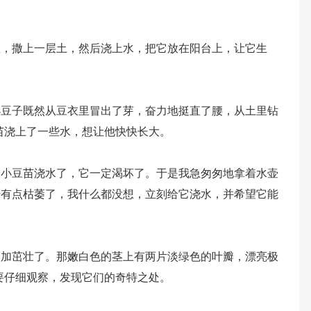
里，撒上一层土，然后浇上水，把它放在阳台上，让它生
小豆子既然从豆衣里冒出了芽，奋力地挺直了腰，从土里钻
苗浇上了一些水，想让他快快长大。
给小豆苗浇水了，它一定渴坏了。于是我急匆匆地拿着水壶
经有点枯萎了，我什么都没想，立刻给它浇水，并希望它能
更加茁壮了。那嫩白色的茎上有两片淡绿色的叶瓣，漂亮极
要仔细观察，发现它们的奇特之处。