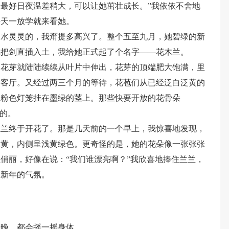
最好日夜温差稍大，可以让她茁壮成长。”我依依不舍地
每天一放学就来看她。
，水灵灵的，我甭提多高兴了。整个五至九月，她碧绿的新
把把剑直插入土，我给她正式起了个名字——花木兰。
的花芽就陆陆续续从叶片中伸出，花芽的顶端肥大饱满，里
了客厅。又经过两三个月的等待，花苞们从已经泛白泛黄的
的粉色灯笼挂在墨绿的茎上。那些快要开放的花骨朵
似的。
兰兰终于开花了。那是几天前的一个早上，我惊喜地发现，
深黄，内侧呈浅黄绿色。更奇怪的是，她的花朵像一张张张
俏丽，好像在说：“我们谁漂亮啊？”我欣喜地捧住兰兰，
了新年的气氛。
傍晚，都会摇一摇身体。