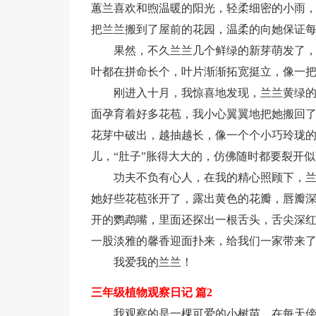
蕙兰喜欢和煦温暖的阳光，轻柔细密的小雨，
把兰兰搬到了屋前的花园，温柔的向她保证
果然，不久兰兰几个鲜绿的新芽萌发了
叶都在拼命长个，叶片渐渐拓宽挺立，像一
刚进入十月，我惊喜地发现，兰兰黄绿
面孕育着好多花苞，我小心翼翼地把她搬回
花芽中破出，越抽越长，像一个个小巧玲珑
儿，“肚子”胀得大大的，仿佛随时都要裂开
功夫不负有心人，在我的精心照顾下，
她好些花苞张开了，露出黄色的花瓣，唇瓣
开的鹦鹉嘴，里面还探出一根舌头，舌尖深红
一股淡雅的馨香迎面扑来，给我们一家带来
我爱我的兰兰！
三年级植物观察日记 篇2
我观察的是一棵可爱的小树苗，在每天