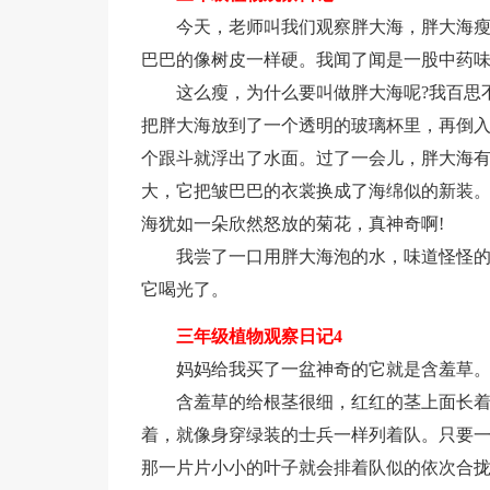
今天，老师叫我们观察胖大海，胖大海
巴巴的像树皮一样硬。我闻了闻是一股中药
这么瘦，为什么要叫做胖大海呢?我百思
把胖大海放到了一个透明的玻璃杯里，再倒
个跟斗就浮出了水面。过了一会儿，胖大海
大，它把皱巴巴的衣裳换成了海绵似的新装
海犹如一朵欣然怒放的菊花，真神奇啊!
我尝了一口用胖大海泡的水，味道怪怪
它喝光了。
三年级植物观察日记4
妈妈给我买了一盆神奇的它就是含羞草
含羞草的给根茎很细，红红的茎上面长
着，就像身穿绿装的士兵一样列着队。只要
那一片片小小的叶子就会排着队似的依次合