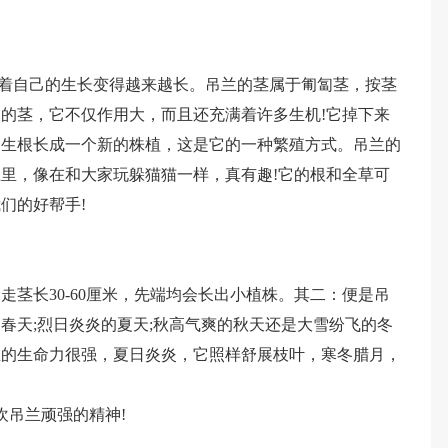
随着自己的生长变得越来越长。吊兰的茎属于匍匐茎，按茎
的茎，它不仅作用大，而且还充满着许多生机!它掉下来
会生根长成一个新的株植，这是它的一种繁殖方式。吊兰的
里，像在和大家玩躲猫猫一样，真有趣!它的根和全草可
们的好帮手!
茎长30-60厘米，先端均会长出小植株。其二：便是吊
春天;烈日炎炎的夏天;秋高气爽的秋天还是大雪纷飞的冬
兰的生命力很强，夏日炎炎，它照样舒展枝叶，寒冬腊月，
欢吊兰顽强的精神!