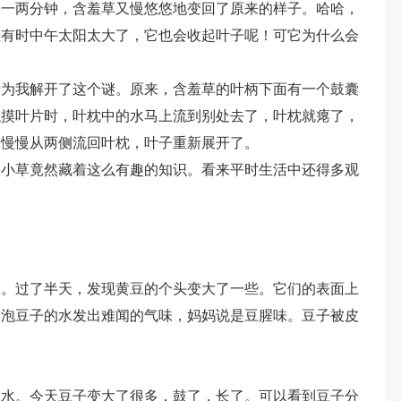
了一两分钟，含羞草又慢悠悠地变回了原来的样子。哈哈，
至有时中午太阳太大了，它也会收起叶子呢！可它为什么会
于为我解开了这个谜。原来，含羞草的叶柄下面有一个鼓囊
触摸叶片时，叶枕中的水马上流到别处去了，叶枕就瘪了，
分慢慢从两侧流回叶枕，叶子重新展开了。
棵小草竟然藏着这么有趣的知识。看来平时生活中还得多观
水。过了半天，发现黄豆的个头变大了一些。它们的表面上
。泡豆子的水发出难闻的气味，妈妈说是豆腥味。豆子被皮
。
换水。今天豆子变大了很多，鼓了，长了。可以看到豆子分