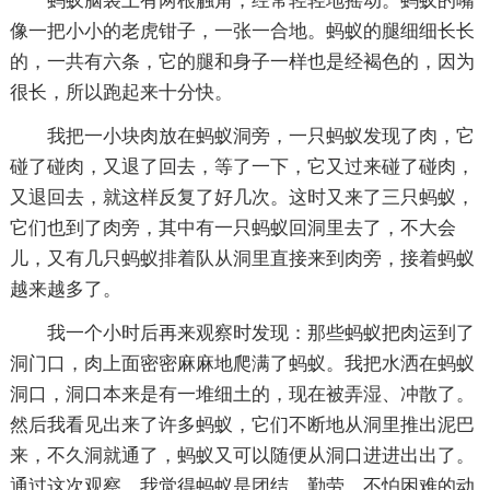
蚂蚁脑袋上有两根触角，经常轻轻地摇动。蚂蚁的嘴
像一把小小的老虎钳子，一张一合地。蚂蚁的腿细细长长
的，一共有六条，它的腿和身子一样也是经褐色的，因为
很长，所以跑起来十分快。
我把一小块肉放在蚂蚁洞旁，一只蚂蚁发现了肉，它
碰了碰肉，又退了回去，等了一下，它又过来碰了碰肉，
又退回去，就这样反复了好几次。这时又来了三只蚂蚁，
它们也到了肉旁，其中有一只蚂蚁回洞里去了，不大会
儿，又有几只蚂蚁排着队从洞里直接来到肉旁，接着蚂蚁
越来越多了。
我一个小时后再来观察时发现：那些蚂蚁把肉运到了
洞门口，肉上面密密麻麻地爬满了蚂蚁。我把水洒在蚂蚁
洞口，洞口本来是有一堆细土的，现在被弄湿、冲散了。
然后我看见出来了许多蚂蚁，它们不断地从洞里推出泥巴
来，不久洞就通了，蚂蚁又可以随便从洞口进进出出了。
通过这次观察，我觉得蚂蚁是团结、勤劳、不怕困难的动