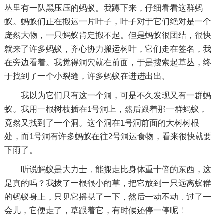
丛里有一队黑压压的蚂蚁。我蹲下来，仔细看看这群蚂
蚁。蚂蚁们正在搬运一片叶子，叶子对于它们绝对是一个
庞然大物，一只蚂蚁肯定搬不起。但是蚂蚁很团结，很快
就来了许多蚂蚁，齐心协力搬运树叶，它们走在签名，我
在旁边看着。我觉得洞穴就在前面，于是搜索起草丛，终
于找到了一个小裂缝，许多蚂蚁在进进出出。
我以为它们只有这一个洞，可是不久发现又有一群蚂
蚁。我用一根树枝插在1号洞上，然后跟着那一群蚂蚁，
竟然又找到了一个洞。这个洞在1号洞前面的大树树根
处，而1号洞有许多蚂蚁在往2号洞运食物，看来很快就要
下雨了。
听说蚂蚁是大力士，能搬走比身体重十倍的东西，这
是真的吗？我拔了一根很小的草，把它放到一只远离蚁群
的蚂蚁身上，只见它摇晃了一下，然后一动不动，过了一
会儿，它便走了，草跟着它，有时候还停一停呢！