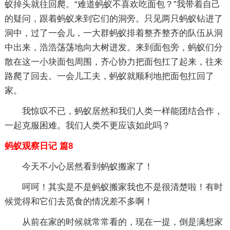
蚁掉头就往回爬。“难道蚂蚁不喜欢吃面包？”我带着自己
的疑问，跟着蚂蚁来到它们的洞旁。只见两只蚂蚁钻进了
洞中，过了一会儿，一大群蚂蚁排着整齐整齐的队伍从洞
中出来，浩浩荡荡地向大树进发。来到面包旁，蚂蚁们分
散在这一小块面包周围，齐心协力把面包扛了起来，往来
路爬了回去。一会儿工夫，蚂蚁就顺利地把面包扛回了
家。
我惊叹不已，蚂蚁居然和我们人类一样能团结合作，
一起克服困难。我们人类不更应该如此吗？
蚂蚁观察日记 篇8
今天不小心居然看到蚂蚁搬家了！
呵呵！其实是不是蚂蚁搬家我也不是很清楚啦！有时
候觉得和它们去觅食的情况差不多啊！
从前在家的时候就常常看的，现在一提，倒是满想家