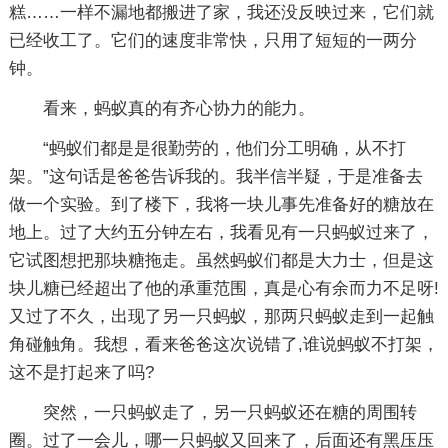
糕……一样不漏地都搬进了家，我还没反映过来，它们就
已经收工了。它们的速度非常快，只用了短短的一两分
钟。
看来，蚂蚁真的有齐心协力的能力。
“蚂蚁们都是是很勤劳的，他们分工明确，从不打
架。”这句话是爸爸告诉我的。我半信半疑，于是准备去
做一个实验。到了楼下，我将一块儿事先准备好的糖放在
地上。过了大约五分钟左右，我看见有一只蚂蚁过来了，
它试图想把那块糖拖走。虽然蚂蚁们都是大力士，但是这
块儿糖已经超出了他的承重范围，真是心有余而力不足呀!
又过了不久，出现了另一只蚂蚁，那两只蚂蚁走到一起触
角碰触角。我想，看来爸爸这次说错了,谁说蚂蚁不打架，
这不是打起来了吗?
突然，一只蚂蚁走了，另一只蚂蚁还在糖的周围转
圈。过了一会儿，哪一只蚂蚁又回来了，后面还有黑压压