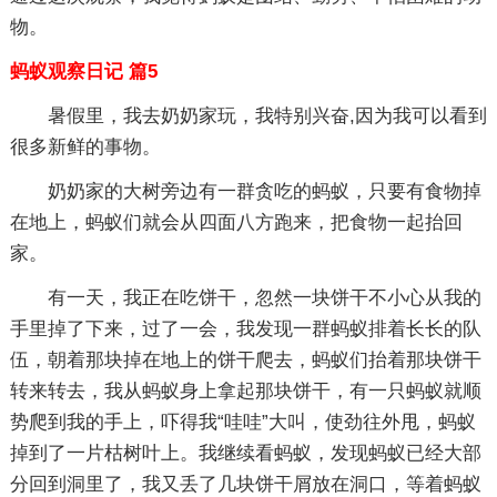
物。
蚂蚁观察日记 篇5
暑假里，我去奶奶家玩，我特别兴奋,因为我可以看到
很多新鲜的事物。
奶奶家的大树旁边有一群贪吃的蚂蚁，只要有食物掉
在地上，蚂蚁们就会从四面八方跑来，把食物一起抬回
家。
有一天，我正在吃饼干，忽然一块饼干不小心从我的
手里掉了下来，过了一会，我发现一群蚂蚁排着长长的队
伍，朝着那块掉在地上的饼干爬去，蚂蚁们抬着那块饼干
转来转去，我从蚂蚁身上拿起那块饼干，有一只蚂蚁就顺
势爬到我的手上，吓得我“哇哇”大叫，使劲往外甩，蚂蚁
掉到了一片枯树叶上。我继续看蚂蚁，发现蚂蚁已经大部
分回到洞里了，我又丢了几块饼干屑放在洞口，等着蚂蚁