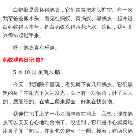
白蚂蚁是最坏得蚂蚁，它们常常把木头蛀空。有一次
我帮爸爸搬木头，看见红蚂蚁、黄蚂蚁、黑蚂蚁一起冲进
白蚂蚁得大本营，把白蚂蚁杀得落花流水。这回，我可高
兴得排起啦手来。
呀！蚂蚁真有乐趣。
蚂蚁观察日记 篇7
5 月 10 日 星期六 晴
今天，我到院子里玩，看见树下有几只蚂蚁。它们黑
黑的身子在阳光下闪闪发光，头上有一对触角，肚子大大
的，腰细细的。在地上爬来爬去，好象在找食物。
我连忙把手上的一小块面包放在地上。我想：现在蚂
蚁可以安安心心地吃食物了。没想到，它只是小心翼翼地
用鼻子闻了闻后，在面包旁爬动了一圈。接着，有两只蚂