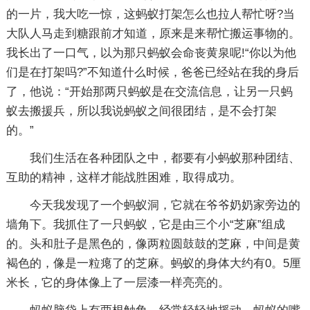
的一片，我大吃一惊，这蚂蚁打架怎么也拉人帮忙呀?当
大队人马走到糖跟前才知道，原来是来帮忙搬运事物的。
我长出了一口气，以为那只蚂蚁会命丧黄泉呢!“你以为他
们是在打架吗?”不知道什么时候，爸爸已经站在我的身后
了，他说：“开始那两只蚂蚁是在交流信息，让另一只蚂
蚁去搬援兵，所以我说蚂蚁之间很团结，是不会打架
的。”
我们生活在各种团队之中，都要有小蚂蚁那种团结、
互助的精神，这样才能战胜困难，取得成功。
今天我发现了一个蚂蚁洞，它就在爷爷奶奶家旁边的
墙角下。我抓住了一只蚂蚁，它是由三个小“芝麻”组成
的。头和肚子是黑色的，像两粒圆鼓鼓的芝麻，中间是黄
褐色的，像是一粒瘪了的芝麻。蚂蚁的身体大约有0。5厘
米长，它的身体像上了一层漆一样亮亮的。