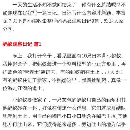
一天的生活不知不觉间结束了，你有什么总结呢？不
如趁现在好好写一篇日记。日记写什么内容才新颖、丰富
呢？以下是小编收集整理的蚂蚁观察日记9篇，欢迎大家
分享。
蚂蚁观察日记 篇1
晚上，我打开盒子，看见里面有10只日本背弓蚂蚁。
我捧起盒子，把蚂蚁装进一个塑料模型的小正方形里，再
把蓝色的“营养土”装进去。有的蚂蚁躺在土上，睡大觉！
有的蚂蚁住进了新家，不熟悉这里，就四处乱爬，真像一
位游走江湖的道士。
小蚂蚁要做家了，一只灰色的蚂蚁用自己的触角和其
他蚂蚁碰在一起，好像在传递什么信息。它们就成群结队
地爬到土上，用自己的嘴巴小口小口地含在嘴巴里,到其他
地方再吐出来。它们搬得越来越多，旁边吐出的地方似乎