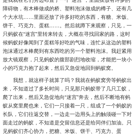
是我就在它们旁边布置了一个“迷宫”，里面摆放有许多的
障碍物，有木棒做成的桥、塑料泡沫做成的樽子、还有几
个大水坑……里面还放了许多好吃的东西，有糖、米饭、
饼干、巧克力、蛋糕……。然后就蹲下来观察，只见，一
只蚂蚁在“迷宫”里转来转去，大概在寻找回家的路，这时
候蚂蚁好像闻到了蛋糕等好吃的气味，连忙从这边的塑料
泡沫通过木棒爬到有东西吃的另一个塑料泡沫。我赶紧用
放大镜观察，只见蚂蚁的腹部剧烈地收缩，才能把一块小
小的巧克力抱了起来，然后又急促地回到蚂蚁窝。
我想，就这样子就算了吗？我就在蚂蚁窝旁等蚂蚁出
来，不知道过了多长时间，只见那只蚂蚁带了几只工蚁，
爬了出来，然后又急促地向“迷宫”奔去，然后不断地有蚂
蚁从窝里爬也来，它们一只接着一只，组成了一个蚂蚁的
长队，它们往返交替，一边走一边用头上的触须碰一下对
面走过的蚂蚁，不知道是交留信息还是给同伴们加油。只
见蚂蚁们齐心协力，把糖、米饭、饼干、巧克力、蛋