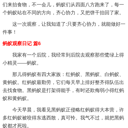
们来抬食物，不一会儿，蚂蚁们从四面八方跑来了，每一
个蚂蚁站在不同的方向，齐心协力，又把饼干抬回了家。
这一次观察，让我知道了:只要齐心协力，就能做好一
件事！
蚂蚁观察日记 篇6
我家有一个后院，我经常到后院去观察那些鹭绿上得
小精灵——蚂蚁。
那儿得蚂蚁有四大家族：红蚂蚁、黑蚂蚁、白蚂蚁、
黄蚂蚁。红蚂蚁最勤劳，它们每天早上排好整齐得队伍出
去找食物。黑蚂蚁是打架得能手，有时还欺侮弱小得红蚂
蚁和黄蚂蚁。
今天早晨，我看见黑蚂蚁正侵略红蚂蚁得大本营，许
多红蚂蚁被咬得东逃西散，真可怜。我气不过，就把黑蚂
蚁都才死啦。