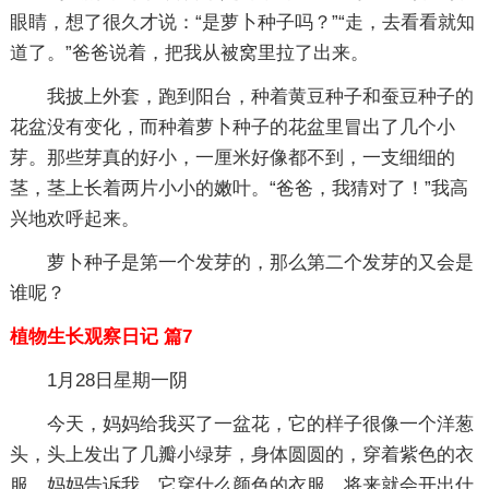
眼睛，想了很久才说：“是萝卜种子吗？”“走，去看看就知
道了。”爸爸说着，把我从被窝里拉了出来。
我披上外套，跑到阳台，种着黄豆种子和蚕豆种子的
花盆没有变化，而种着萝卜种子的花盆里冒出了几个小
芽。那些芽真的好小，一厘米好像都不到，一支细细的
茎，茎上长着两片小小的嫩叶。“爸爸，我猜对了！”我高
兴地欢呼起来。
萝卜种子是第一个发芽的，那么第二个发芽的又会是
谁呢？
植物生长观察日记 篇7
1月28日星期一阴
今天，妈妈给我买了一盆花，它的样子很像一个洋葱
头，头上发出了几瓣小绿芽，身体圆圆的，穿着紫色的衣
服。妈妈告诉我，它穿什么颜色的衣服，将来就会开出什