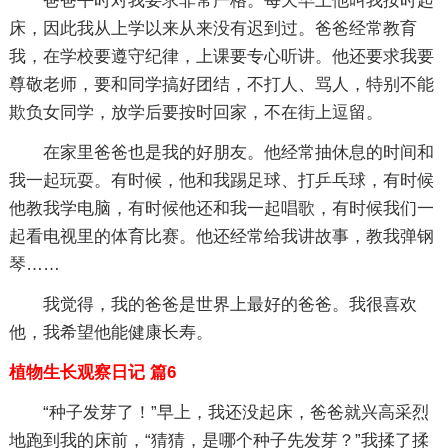
爸爸平时对我要求非常严格。每天早上他叫我按时起
床，因此我从上学以来从来没有迟到过。爸爸经常教育
我，在学校要遵守纪律，上课要专心听讲。他还要求我要
尊敬老师，要和同学搞好团结，不打人、骂人，特别不能
欺负女同学，放学后要按时回家，不在街上逗留。
在家里爸爸也是我的好朋友。他经常抽休息的时间和
我一起玩耍。有时候，他和我踢足球、打乒乓球，有时候
他教我学电脑，有时候他还和我一起唱歌，有时候我们一
起看电视里的体育比赛。他还经常给我讲故事，教我弹钢
琴……
我觉得，我的爸爸是世界上最好的爸爸。我很喜欢
他，我希望他能健康长寿。
植物生长观察日记 篇6
“种子发芽了！”早上，我还没起床，爸爸就兴高采烈
地跑到我的床前，“猜猜，是哪个种子先发芽？”我揉了揉