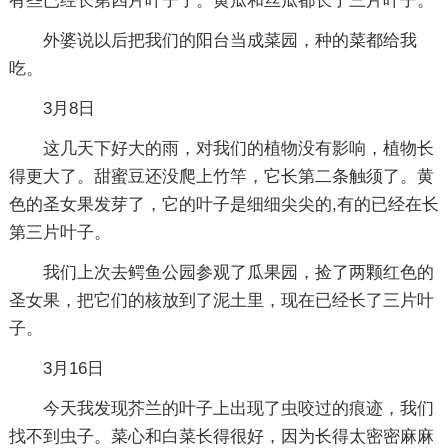
有些已经长第四片叶子了。黄瓜和丝瓜都长了三片叶子。
外婆说以后把我们的阳台当成菜园，种的菜都给我
吃。
3月8日
这几天下好大的雨，对我们的植物没有影响，植物长
得更大了。甜蜜豆还没爬上竹竿，它长第二条触须了。黄
色的圣女果发芽了，它的叶子是细细尖尖的,有的已经在长
第三片叶子。
我们上次去鳄鱼公园参观了瓜果园，捡了两颗红色的
圣女果，把它们的核放到了泥土里，现在已经长了三片叶
子。
3月16日
今天我发现芥兰的叶子上出现了虫咬过的痕迹，我们
找不到虫子。菜心和白菜长得很好，因为长得太密密麻麻