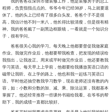
我的爸爸在深圳市做装修工作，他是装修房子的总工
程师，负责指指点点的。爷爷今年已经38岁，马上就要退
休了。他的头上已经有了很多白头发。爸爸个子不是很
高，我估计他不到一米八，他长得比较清瘦，但是很有精
神。我的爸爸戴了一副黑边框眼镜，一看就是一个知识分
子，很有学问。
爸爸很关心我的学习。每天晚上他都要督促我做家庭
作业。我做完作业后，他都要帮我检查，把发现的错误给
我指出，让我改正。周末或平时做完作业后，他还要教我
学习英语。每天早上上学前，他都要给我播放英语口语的
磁带让我听。在上学的路上，他也和我一起练习英语口
语。平时他还抽空教我学习数学，现在老师还没有教的内
容，如：小数和分数的加、减、乘、除法运算，我都基本
掌握了。他还经常推荐一些课外书籍给我看。在爷爷的帮
助下，我的成绩一直都比较好。