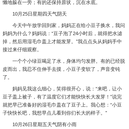
懒地躲在一旁；有的还保持原状，沉在水底。
10月25日星期四天气阴天
今天中午放学回到家，妈妈正在给小豆子换水，我问
妈妈为什么？妈妈说：“豆子泡了24小时后，就得把水滤
掉，然后用湿毛巾盖上才能发芽。”我点点头从妈妈手中
接过来仔细观察。
一个个小绿豆喝足了水，身体均匀发胖。有的已经脱
皮而出，我忍不住伸手去摸，小豆子变软了，声音变钝
了。
妈妈见我这么细心，笑得很开心，说：“来吧，让小
豆子盖上被子，有了温度它们才能快快长大发芽！”说完
就把早已准备好的湿毛巾盖在了豆子上。我心想：“小豆
子快快长吧，我想早点儿看到你们长大的样子。”
10月26日星期五天气阴有小雨