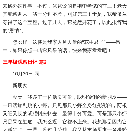
来操办这件事。不过，爸爸说的是期中考试的前三！老天
真能帮助人！我一分也不差，刚好第三！于是，我帮吊兰
夺得了这个宝座。过了几天，它竟然开花了，以此报答我
的“恩情”。
怎么样，这便是我家人见人爱的“花中君子”——吊
兰，如果你想一睹它风采的话，快来我家看看吧！
三年级观察日记 篇2
10月30日 雨
新朋友
今天，我多了一位活泼可爱，聪明伶俐的新朋友——
一只活蹦乱跳的小虾。只见那只小虾全身红彤彤的，两根
又细又长的胡须抖来抖去，显得十分可爱。可是那只小虾
只是呆在缸底，我怎么逗，它都不上来。我想那是因为它
太孤独了。于是，没过几分钟，我又从市场买来一条嫩粉