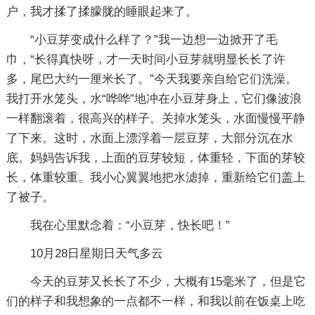
户，我才揉了揉朦胧的睡眼起来了。
“小豆芽变成什么样了？”我一边想一边掀开了毛
巾，“长得真快呀，才一天时间小豆芽就明显长长了许
多，尾巴大约一厘米长了。”今天我要亲自给它们洗澡。
我打开水笼头，水“哗哗”地冲在小豆芽身上，它们像波浪
一样翻滚着，很高兴的样子。关掉水笼头，水面慢慢平静
了下来。这时，水面上漂浮着一层豆芽，大部分沉在水
底。妈妈告诉我，上面的豆芽较短，体重轻，下面的芽较
长，体重较重。我小心翼翼地把水滤掉，重新给它们盖上
了被子。
我在心里默念着：“小豆芽，快长吧！”
10月28日星期日天气多云
今天的豆芽又长长了不少，大概有15毫米了，但是它
们的样子和我想象的一点都不一样，和我以前在饭桌上吃