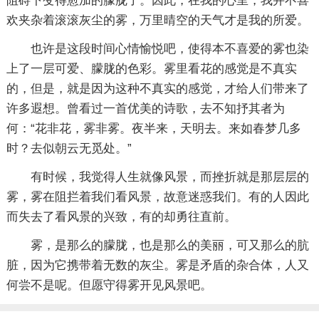
阻碍下变得愈加的朦胧了。因此，在我的心里，我并不喜
欢夹杂着滚滚灰尘的雾，万里晴空的天气才是我的所爱。
也许是这段时间心情愉悦吧，使得本不喜爱的雾也染
上了一层可爱、朦胧的色彩。雾里看花的感觉是不真实
的，但是，就是因为这种不真实的感觉，才给人们带来了
许多遐想。曾看过一首优美的诗歌，去不知抒其者为
何：“花非花，雾非雾。夜半来，天明去。来如春梦几多
时？去似朝云无觅处。”
有时候，我觉得人生就像风景，而挫折就是那层层的
雾，雾在阻拦着我们看风景，故意迷惑我们。有的人因此
而失去了看风景的兴致，有的却勇往直前。
雾，是那么的朦胧，也是那么的美丽，可又那么的肮
脏，因为它携带着无数的灰尘。雾是矛盾的杂合体，人又
何尝不是呢。但愿守得雾开见风景吧。