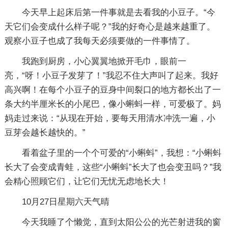
今天早上起床后第一件事就是去看我的小豆子。“今
天它们会变成什么样子呢？”我的好奇心是越来越重了。
观察小豆子也成了我每天必须要做的一件事情了。
我跑到厨房，小心翼翼地掀开毛巾，眼前一
亮，“呀！小豆子发芽了！”我忍不住大声叫了起来。我好
高兴啊！在每个小豆子的豆身中间裂口的地方都长出了一
条大约半厘米长的小尾巴，像小蝌蚪一样，可爱极了。妈
妈走过来说：“从现在开始，要每天用清水冲洗一遍，小
豆芽会越长越快的。”
看着盆子里的一个个可爱的“小蝌蚪”，我想：“小蝌蚪
长大了会变成青蛙，这些“小蝌蚪”长大了也会变丑吗？”我
会精心照顾它们，让它们无忧无虑地长大！
10月27日星期六天气晴
今天我睡了个懒觉，直到太阳公公的光芒射进我的窗