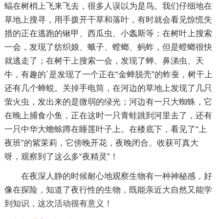
蝠在树梢上飞来飞去，很多人误以为是鸟。我们仔细地在
草地上搜寻，用手拨开干草和落叶，有时就会看见惊慌失
措的正在逃跑的锹甲、西瓜虫、小螽斯等；在树叶上搜索
一会，发现了纺织娘、蛾子、螳螂、蚂蚱，但是螳螂很快
就逃走了；在树干上搜索一会，发现了蝉、鼻涕虫、天
牛，有趣的`是发现了一个正在“金蝉脱壳”的蚱蚕，树干上
还有几个蝉蜕。关掉手电筒，在河边的草地上发现了几只
萤火虫，发出来的是微弱的绿光；河边有一只大蜘蛛，它
在晚上捕食小鱼，正在这时一只青蛙跳到河里去了，还有
一只中华大蟾蜍蹲在睡莲叶子上。在楼底下，看见了“上
夜班”的紫茉莉，它傍晚开花，夜晚闭合。收获可真大
呀，观察到了这么多“夜精灵”！
在夜深人静的时候耐心地观察生物有一种神秘感，好
像在探险，知道了夜行性的生物，既能亲近大自然又能学
到知识，这次活动很有意义！