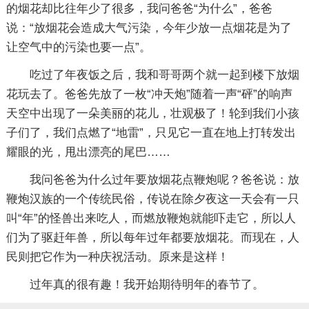
的烟花却比往年少了很多，我问爸爸“为什么”，爸爸
说：“放烟花会造成大气污染，今年少放一点烟花是为了
让空气中的污染也要一点”。
吃过了年夜饭之后，我和哥哥两个就一起到楼下放烟
花玩去了。爸爸先放了一枚“冲天炮”随着一声“砰”的响声
天空中出现了一朵美丽的花儿，壮观极了！轮到我们小孩
子们了，我们点燃了“地雷”，只见它一直在地上打转发出
耀眼的光，甩出漂亮的尾巴……
我问爸爸为什么过年要放烟花点鞭炮呢？爸爸说：放
鞭炮汉族的一个传统民俗，传说在除夕夜这一天会有一只
叫“年”的怪兽出来吃人，而燃放鞭炮就能吓走它，所以人
们为了驱赶年兽，所以每年过年都要放烟花。而现在，人
民则把它作为一种庆祝活动。原来是这样！
过年真的很有趣！我开始期待明年的春节了。