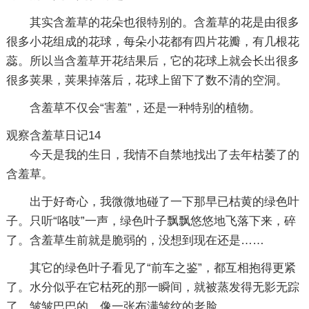
其实含羞草的花朵也很特别的。含羞草的花是由很多
很多小花组成的花球，每朵小花都有四片花瓣，有几根花
蕊。所以当含羞草开花结果后，它的花球上就会长出很多
很多荚果，荚果掉落后，花球上留下了数不清的空洞。
含羞草不仅会“害羞”，还是一种特别的植物。
观察含羞草日记14
今天是我的生日，我情不自禁地找出了去年枯萎了的
含羞草。
出于好奇心，我微微地碰了一下那早已枯黄的绿色叶
子。只听“咯吱”一声，绿色叶子飘飘悠悠地飞落下来，碎
了。含羞草生前就是脆弱的，没想到现在还是……
其它的绿色叶子看见了“前车之鉴”，都互相抱得更紧
了。水分似乎在它枯死的那一瞬间，就被蒸发得无影无踪
了。皱皱巴巴的，像一张布满皱纹的老脸。