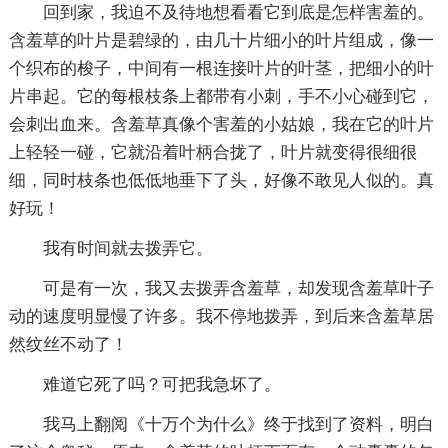
回到家，我迫不及待地想看看它到底是怎样害羞的。
含羞草的叶片是碧绿的，由几十片细小的叶片组成，像一
个织布的梭子，中间有一根连接叶片的叶茎，把细小的叶
片串起。它的每根枝条上都带有小刺，手不小心碰到它，
会刺出血来。含羞草真像个害羞的小姑娘，我在它的叶片
上轻轻一碰，它就沿着叶柄合拢了，叶片就变得很细很
细，同时枝条也低低地垂下了头，好像不敢见人似的。真
好玩！
我有时间就去拨弄它。
可是有一次，我又去拨弄含羞草，却发现含羞草叶子
动的速度明显慢了许多。我不停地拨弄，到后来含羞草居
然纹丝不动了！
难道它死了吗？可把我急坏了。
我马上翻阅《十万个为什么》终于找到了资料，明白