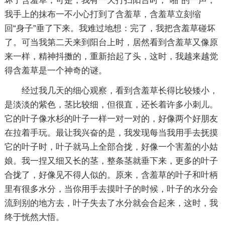
坏了含羞草，可是，我有一天打扫阳台时，“啪”的一声，
我手上的抹布一不小心打到了含羞草，含羞草立刻缩
回“身子”垂了下来。我难过地想：完了，我把含羞草碰坏
了。可当我第二天来到阳台上时，居然看到含羞草又像原
来一样，精神抖擞的，重新抬起了头，这时，我越来越觉
得含羞草是一个神奇的谜。
经过我几天的细心观察，看到含羞草长得比较矮小，
是淡淡的紫色，茎比较细，但很直，还长着许多小刺儿。
它的叶子像水杉的叶子一样一对一对的，好像两个好朋友
在拉着手玩。最让我兴奋的是，我发现每当我用手去抚摸
它的叶子时，叶子就马上全部合拢，好像一个害羞的小姑
娘。我一捏又细又长的茎，整条茎就垂下来，更多的叶子
合拢了，好像见不得人似的。原来，含羞草的叶子和叶柄
里有很多水分，当你用手去摸叶子的时候，叶子的水分会
流到别的地方去，叶子失去了水分就会合起来，这时，我
终于恍然大悟。