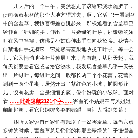
几天后的一个中午，突然想走了该给它浇水施肥了，
便向摆放花盆的那个大地方望过去，啊，它活了!一看到盆
中的含羞草，我惊喜得差点跳起来，那棵难看的含羞草已
经伸直了纤细的腰，伸出了三片嫩绿的叶芽，那嫩绿的娇
叶在风中摇摆，仿佛是小姑娘伸出手在向我招唤。我情不
自禁地伸手抚摸它，它竟然害羞般地收拢了叶子。等一会
儿，它又悄悄地将叶片伸展开来，真有趣，从那天起，我
每天都要去看它或者给它浇水，我发现含羞草几乎一天长
出一片绿叶，每组叶之间一般都长两三个小花蕾，花蕾长
到到一两个星期，居然开出了紫红色的小球，椭圆形花
儿，没有花瓣，全是细细的蕊，像个好玩的小绒球。面对
着
……此处隐藏2121个字……
害羞的小姑娘在与风姐姐
翩翩起舞，看它那婀娜多姿的舞蹈。真让人感到羡慕！
我听人家说自己家也有栽培了一盆害羞草，每当六点
多钟的时候，害羞草总是悄悄的将那些翠绿的叶子慢慢合