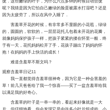
拢．这些嫩绿的叶子，为什么六点多钟的时候自动合拢
呢？我猜是因为它怕自己嫩绿的脸蛋被露水打湿吧？还是
因为太疲劳了，所以在风中入睡了．
害羞草开花的时候，有非常多不显眼的小花苞，绿绿
的，圆圆的，软软的，一层层花托儿包着未开花的花瓣，
就像妈妈保护孩子一样，把孩子紧紧的搂在怀里一般．终
于有一天，花托妈妈松开了手，花孩子蹦出了妈妈的怀
抱！在妈妈的手上快活的成长！
难道含羞草不斯文吗？
观察含羞草日记11
我一直都觉得含羞草很神奇，因为它是一种会害羞的
草！前几天爸爸给了我一个惊喜——买了一盆含羞草给我
以满足我的好奇心。
含羞草的叶子是一串一串的，看起来好像就是一大
片，但仔细地看，你会发现它是由许多小叶片组成的，小