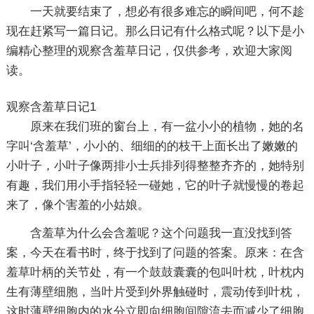
一天就要结束了，想必有很多难忘的瞬间吧，何不趁
现在赶紧写一篇日记。那么日记有什么格式呢？以下是小
编精心整理的观察含羞草日记，仅供参考，欢迎大家阅
读。
观察含羞草日记1
原来在我们班的窗台上，有一盆小小的植物，她的名
字叫‘含羞草’，小小的、细细的的枝干上面长出了嫩嫩的
小叶子，小叶子像两排小士兵排列得整整齐齐的，她特别
有趣，我们用小手指轻轻一碰她，它的叶子就慢慢的卷起
来了，像个害羞的小姑娘。
含羞草为什么会含羞呢？这个问题我一直没找到答
案，今天在看书时，终于找到了问题的答案。原来：在含
羞草叶柄的关节处，有一个鼓鼓囊囊的包叫叶枕，叶枕内
生有薄壁细胞，当叶片受到外界触碰时，震动传到叶枕，
这时薄壁细胞内的水分立即向细胞间隙流去而减少了细胞