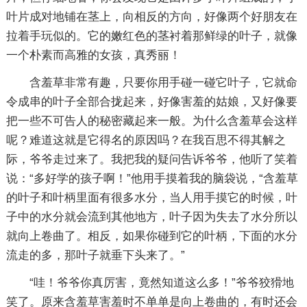
叶片成对地铺在茎上，向相反的方向，好像两个好朋友在
拉着手玩似的。它的嫩红色的茎衬着那鲜绿的叶子，就像
一个朴素而高雅的女孩，真秀丽！
含羞草非常有趣，只要你用手碰一碰它叶子，它就命
令成串的叶子全部合拢起来，好像害羞的姑娘，又好像要
把一些不可告人的秘密藏起来一般。为什么含羞草会这样
呢？难道这就是它得名的原因吗？在我百思不得其解之
际，爷爷走过来了。我把我的疑问告诉爷爷，他听了笑着
说：“多好学的孩子啊！”他用手摸着我的脑袋说，“含羞草
的叶子和叶柄里面有很多水分，当人用手摸它的时候，叶
子中的水分就会流到其他地方，叶子因为失去了水分所以
就向上卷曲了。相反，如果你碰到它的叶柄，下面的水分
流走的多，那叶子就垂下头来了。”
“哇！爷爷你真厉害，竟然知道这么多！”爷爷狡猾地
笑了。原来含羞草害羞时不单单是向上卷曲的，有时还会