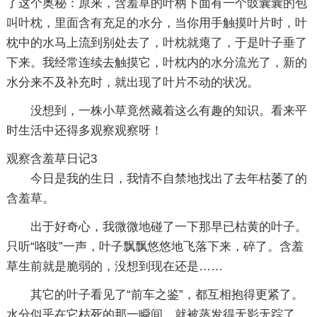
了这个奥秘：原来，含羞草的叶柄下面有一个豉囊囊的包
叫叶枕，里面含有充足的水分，当你用手触摸叶片时，叶
枕中的水马上流到别处去了，叶枕就瘪了，于是叶子垂了
下来。我经常连续去触摸它，叶枕内的水分流光了，新的
水分来不及补充时，就出现了叶片不动的状况。
没想到，一株小草竟然藏着这么有趣的知识。看来平
时生活中还得多观察观察呀！
观察含羞草日记3
今日是我的生日，我情不自禁地找出了去年枯萎了的
含羞草。
出于好奇心，我微微地碰了一下那早已枯黄的叶子。
只听“咯吱”一声，叶子飘飘悠悠地飞落下来，碎了。含羞
草生前就是脆弱的，没想到现在还是……
其它的叶子看见了“前车之鉴”，都互相抱得更紧了。
水分似乎在它枯死的那一瞬间，就被蒸发得无影无踪了。