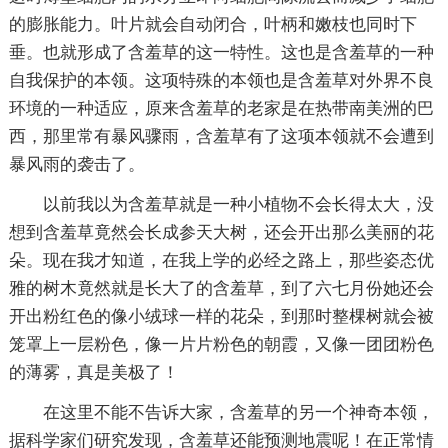
的膨胀能力。叶片就会自动闭合，叶柄和嫩枝也同时下
垂。也就形成了含羞草的这一特性。这也是含羞草的一种
自我保护的本领。这项特殊的本领也是含羞草对外界不良
环境的一种适应，原来含羞草的老家是在热带南美洲的巴
西，那里常有暴风骤雨，含羞草有了这项本领就不会遭到
暴风雨的袭击了。
以前我以为含羞草就是一种小植物不会长得太大，没
想到含羞草竟然会长成参天大树，还会开出那么美丽的花
朵。现在我才知道，在我上学的必经之路上，那些姿态优
雅的树木竟然就是长大了的含羞草，到了六七月份她还会
开出粉红色的像小绒球一样的花朵，到那时整棵树就会被
笼罩上一层粉色，像一片片粉色的朝霞，又像一团团粉色
的薄雾，真是美极了！
在这里不能不告诉大家，含羞草的另一个神奇本领，
据科学家们研究发现，含羞草还能预测地震呢！在正常情