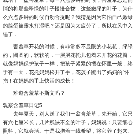
栽培了一盆害羞草，每当六点多钟的时候，害羞草总是悄
悄的将那些翠绿的叶子慢慢合拢．这些嫩绿的叶子，为什
么六点多钟的时候自动合拢呢？我猜是因为它怕自己嫩绿
的脸蛋被露水打湿吧？还是因为太疲劳了，所以在风中入
睡了．
害羞草开花的时候，有非常多不显眼的小花苞，绿绿
的，圆圆的，软软的，一层层花托儿包着未开花的花瓣，
就像妈妈保护孩子一样，把孩子紧紧的搂在怀里一般．终
于有一天，花托妈妈松开了手，花孩子蹦出了妈妈的`怀
抱！在妈妈的手上快活的成长！
难道含羞草不斯文吗？
观察含羞草日记5
去年夏天，别人送了我们一盆含羞草，先开始，它只
有六七厘米长，几片残缺不全的叶子，妈妈说：只要细心
照料，它就会活。于是我抱着一线希望，将它养了起来。