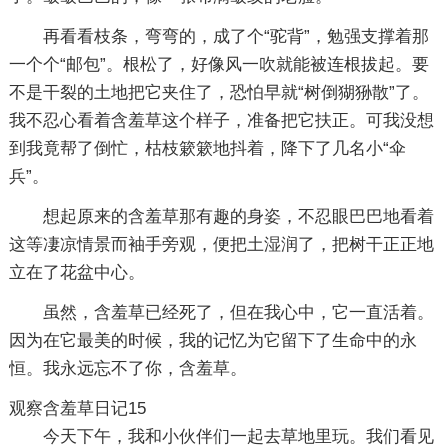
再看看枝条，弯弯的，成了个“驼背”，勉强支撑着那
一个个“邮包”。根松了，好像风一吹就能被连根拔起。要
不是干裂的土地把它夹住了，恐怕早就“树倒猢狲散”了。
我不忍心看着含羞草这个样子，准备把它扶正。可我没想
到我竟帮了倒忙，枯枝簌簌地抖着，降下了几名小“伞
兵”。
想起原来的含羞草那有趣的身姿，不忍眼巴巴地看着
这等凄凉情景而袖手旁观，便把土湿润了，把树干正正地
立在了花盆中心。
虽然，含羞草已经死了，但在我心中，它一直活着。
因为在它最美的时候，我的记忆为它留下了生命中的永
恒。我永远忘不了你，含羞草。
观察含羞草日记15
今天下午，我和小伙伴们一起去草地里玩。我们看见