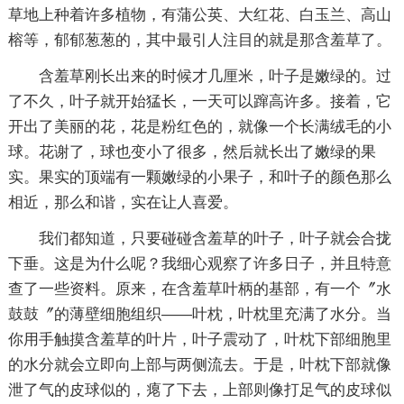
草地上种着许多植物，有蒲公英、大红花、白玉兰、高山
榕等，郁郁葱葱的，其中最引人注目的就是那含羞草了。
含羞草刚长出来的时候才几厘米，叶子是嫩绿的。过
了不久，叶子就开始猛长，一天可以蹿高许多。接着，它
开出了美丽的花，花是粉红色的，就像一个长满绒毛的小
球。花谢了，球也变小了很多，然后就长出了嫩绿的果
实。果实的顶端有一颗嫩绿的小果子，和叶子的颜色那么
相近，那么和谐，实在让人喜爱。
我们都知道，只要碰碰含羞草的叶子，叶子就会合拢
下垂。这是为什么呢？我细心观察了许多日子，并且特意
查了一些资料。原来，在含羞草叶柄的基部，有一个〞水
鼓鼓〞的薄壁细胞组织――叶枕，叶枕里充满了水分。当
你用手触摸含羞草的叶片，叶子震动了，叶枕下部细胞里
的水分就会立即向上部与两侧流去。于是，叶枕下部就像
泄了气的皮球似的，瘪了下去，上部则像打足气的皮球似