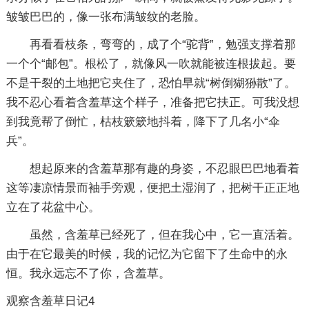
皱皱巴巴的，像一张布满皱纹的老脸。
再看看枝条，弯弯的，成了个“驼背”，勉强支撑着那
一个个“邮包”。根松了，就像风一吹就能被连根拔起。要
不是干裂的土地把它夹住了，恐怕早就“树倒猢狲散”了。
我不忍心看着含羞草这个样子，准备把它扶正。可我没想
到我竟帮了倒忙，枯枝簌簌地抖着，降下了几名小“伞
兵”。
想起原来的含羞草那有趣的身姿，不忍眼巴巴地看着
这等凄凉情景而袖手旁观，便把土湿润了，把树干正正地
立在了花盆中心。
虽然，含羞草已经死了，但在我心中，它一直活着。
由于在它最美的时候，我的记忆为它留下了生命中的永
恒。我永远忘不了你，含羞草。
观察含羞草日记4