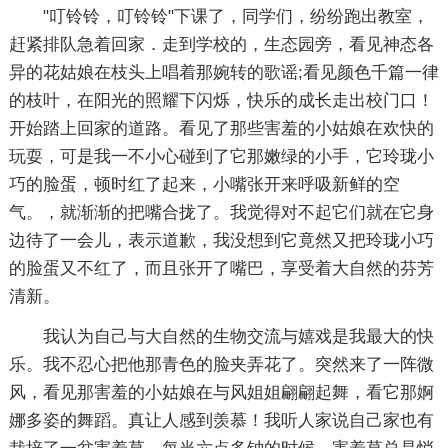
"叮铃铃，叮铃铃"下课了，同学们，纷纷跑出教室，
赶紧排队急着回家．走到学校的，生态园旁，看见神态各
异的花姑娘在枝头上唱着那婉转的歌谣;看见颜色千篇一律
的枝叶，在阳光的照耀下闪烁，快乐的成长走出校门口！
开始踏上回家的道路。看见了那些害羞的小姑娘在欢快的
玩耍，可是我一不小心碰到了它那嫩绿的小手，它玲珑小
巧的脸蛋，顿时红了起来，小嘴张开来呼吸新鲜的空
气。，就渐渐的把嘴合拢了。我觉得对不起它们就在它身
边待了一会儿，表示道歉，我没想到它竟然又把玲珑小巧
的脸蛋又不红了，而且张开了嘴巴，享受着大自然的芬芳
清新。
我认为自己与大自然的生物交流与嬉戏是我最大的快
乐。我不忍心把他那青色的脸夹弄花了。突然来了一阵微
风，看见那害羞的小姑娘在与风姐姐翩翩起舞，看它那婀
娜多姿的舞蹈。真让人感到羡慕！我听人家说自己家也有