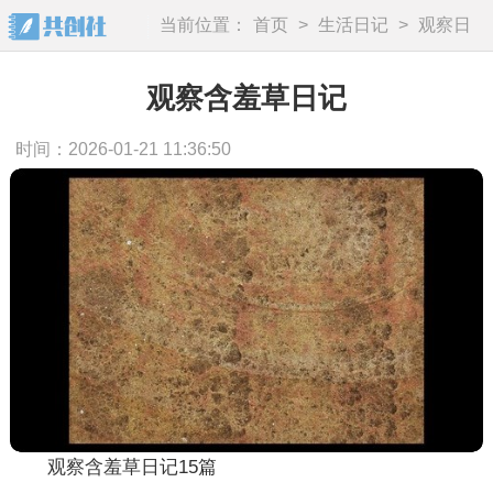
当前位置：
首页
>
生活日记
>
观察日
记
观察含羞草日记
时间：2026-01-21 11:36:50
观察含羞草日记15篇