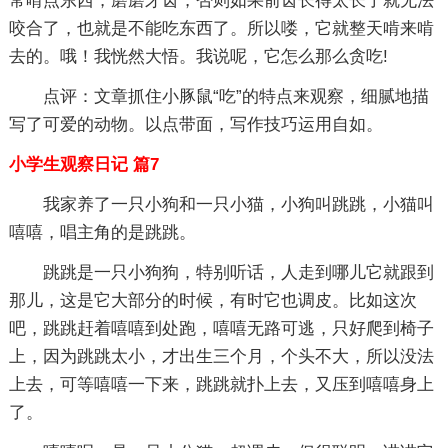
常啃点东西，磨磨牙齿，否则如果前齿长得太长了就无法
咬合了，也就是不能吃东西了。所以喽，它就整天啃来啃
去的。哦！我恍然大悟。我说呢，它怎么那么贪吃!
点评：文章抓住小豚鼠“吃”的特点来观察，细腻地描
写了可爱的动物。以点带面，写作技巧运用自如。
小学生观察日记 篇7
我家养了一只小狗和一只小猫，小狗叫跳跳，小猫叫
嘻嘻，唱主角的是跳跳。
跳跳是一只小狗狗，特别听话，人走到哪儿它就跟到
那儿，这是它大部分的时候，有时它也调皮。比如这次
吧，跳跳赶着嘻嘻到处跑，嘻嘻无路可逃，只好爬到椅子
上，因为跳跳太小，才出生三个月，个头不大，所以没法
上去，可等嘻嘻一下来，跳跳就扑上去，又压到嘻嘻身上
了。