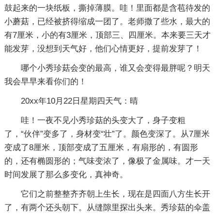
鼓起来的一块纸板，撕掉薄膜。哇！里面都是含苞待发的
小蘑菇，已经被挤得缩成一团了。老师撒了些水，最大的
有7厘米，小的有3厘米，顶部三、四厘米。本来要三天才
能发芽，没想到天气好，他们心情更好，提前发芽了！
哪个小秀珍菇会变的最高，谁又会变得最胖呢？明天
我会早早来看你们的！
20xx年10月22日星期四天气：晴
哇！一夜不见小秀珍菇的头变大了，身子变粗
了，“伙伴”变多了，身材变“壮”了。颜色变深了。从7厘米
变成了8厘米，顶部变成了五厘米，有扇形的，有圆形
的，还有椭圆形的；气味变浓了，像极了金属味。才一天
时间发展了那么多变化，真神奇。
它们之前整整齐齐朝上生长，现在是四面八方生长开
了，有两个还头朝下。从缝隙里探出头来。秀珍菇的伞盖