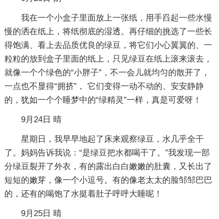
我在一个小盒子里面放上一张纸，用手舀起一些水慢
慢的洒在纸上，将纸彻底的湿透。再仔细的挑选了一些长
得饱满、看上去品质优良的绿豆，将它们小心翼翼的、一
粒粒的放到盒子里面的纸上，只见绿豆在纸上滚来滚去，
就像一个个绿色的“小胖子”，不一会儿就均匀的散开了，
一点也不显得“拥挤”， 它们变得一动不动的、安安静静
的，犹如一个个睡梦中的“绿精灵”一样，真是可爱呀！
9月24日 晴
星期日，我早早地起了床来观察绿豆，水几乎全干
了。妈妈告诉我说：“是绿豆把水都喝干了。”我发现一部
分绿豆裂开了外衣，有的露出白白嫩嫩的肚囊，又长出了
短短的嫩芽，像一个小逗号。有的像老太太的脸邹邹巴巴
的，还有的喝饱了水挺着肚子呼呼大睡呢！
9月25日 晴