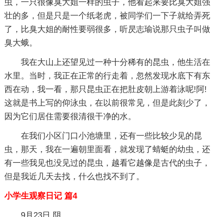
虫，一只很像臭大姐一样的虫子，他看起来要比臭大姐强
壮的多，但是只是一个纸老虎，被同学们一下子就给弄死
了，比臭大姐的耐性要弱很多，听昃志瑜说那只虫子叫做
臭大蛾。
我在大山上还望见过一种十分稀有的昆虫，他生活在
水里。当时，我正在正常的行走着，忽然发现水底下有东
西在动，我一看，那只昆虫正在把肚皮朝上游着泳呢!阿!
这就是书上写的仰泳虫，在以前很常见，但是此刻少了，
因为它们居住需要很清很干净的水。
在我们小区门口小池塘里，还有一些比较少见的昆
虫，那天，我在一遍朝里面看，就发现了蜻蜓的幼虫，还
有一些我见也没见过的昆虫，越看它越像是古代的虫子，
但是我近几天去找，什么也找不到了。
小学生观察日记 篇4
9月23日 阴