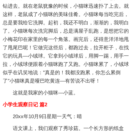
钻进去。就在老鼠犹豫的时候，小猫咪迅速扑了上去。就
这样，老鼠成了小猫咪的美味佳肴。小猫咪每当吃完后，
总是要我给它洗脚。起初，我还不明白，渐渐的，我明白
了。小猫咪每次洗完脚后，总是满屋子乱跑，是想把它的
小梅花印在家里的每一个角落。画完后，还得意洋洋地甩
了甩尾巴呢！它做完这些后，都跑过去，拉开柜子，在找
它的玩具—小绒球。它拿到小绒球后，用脚一踢，用手一
拉，小绒球便跟着小猫咪跑了又跑。小猫咪累了，小绒球
似乎在讥笑地说："真是的！我都没跑累，你怎么累倒
了"小猫咪真是哑巴吃黄连—有苦说不出呀！
这就是我家的小猫咪—小蓝。
小学生观察日记 篇2
20xx年10月9日星期一天气：晴
语文课上，我们观察了秀珍菇。一个长方形的纸盒