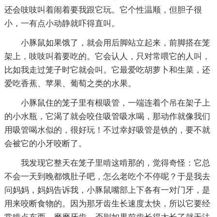
还会吱吱叫着闹着要我跟它玩。它个性温顺，但胆子很
小，一有点小动静就吓得直叫。
小豚鼠如果饿了，就会用后脚站立起来，前脚搭在笼
架上，吱吱叫着要吃的。它会认人，只对常喂它的人叫，
比如我走过笼子时它就会叫。它最爱吃胡萝卜和生菜，还
爱吃香蕉、苹果、葡萄之类的水果。
小豚鼠住的笼子里有根吸管，一端连着个吊在架子上
的小水瓶，它渴了就会咬住吸管吸水喝，那动作就像我们
用吸管喝水似的，很好玩！不过幸好吸管是铁的，要不就
会被它的小牙咬断了。
我发现它整天在笼子里啃这啃那的，觉得奇怪：它总
不会一天到晚都饿肚子吧，怎么老吃个不停呢？于是我去
问妈妈，妈妈告诉我，小豚鼠嘴部上下各有一对门牙，是
用来咬断食物的。因为那牙齿生长速度太快，所以它要经