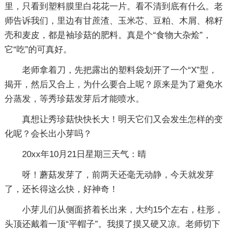
里，只看到塑料膜里白花花一片。看不清到底有什么。老
师告诉我们，里边有甘蔗渣、玉米芯、豆粕、木屑、棉籽
壳和麦皮，都是袖珍菇的肥料。真是个“食物大杂烩”，
它“吃”的可真好。
老师拿着刀，先把露出的塑料袋划开了一个“X”型，
揭开，然后又合上，为什么要合上呢？原来是为了避免水
分蒸发，等秀珍菇发芽后才能喷水。
真想让秀珍菇快快长大！明天它们又会发生怎样的变
化呢？会长出小芽吗？
20xx年10月21日星期三天气：晴
呀！蘑菇发芽了，前两天还毫无动静，今天就发芽
了，还长得这么快，好神奇！
小芽儿们从侧面挤着长出来，大约15个左右，柱形，
头顶还戴着一顶“平帽子”。我摸了摸又硬又凉。老师切下