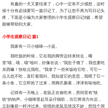
有趣的一天又要结束了，心中一定有不少感想，这时
候十分有必须要写一篇日记了。为了让您不再为写日记头
疼，下面是小编为大家整理的小学生观察日记9篇，希望
能够帮助到大家。
小学生观察日记 篇1
我家有一只小猫咪—小蓝。
我吃饭的时候，它在我的脚旁边转来转去，嘴
里"喵，喵，喵"地叫，好像在说："我肚子饿了，我也要吃
东西嘛！快给点我吃。"我拿了一些米饭给它吃，可它一
点儿也不吃，直盯着我叫。我知道它的意思，我喂了它一
条小鱼，它立即抢了过来，用脚爪撕着，津津有味地吃。
记得有一天晚上，老鼠正在偷吃米，房间里有"吱
吱"的响声。小猫咪竖起耳朵仔细听，当它辨清方向后，
立刻像箭一样冲过来。狡猾的老鼠见情况不妙，想找个洞