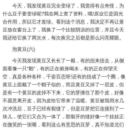
今天，我发现黄豆完全变绿了，我觉得有点奇怪，为
什么豆子要变绿呢?我在网上查了资料，哦!原业它是因光
合作用，所以它才发绿。看到这个消息，我决定不再让黄
豆放在窗台上了，我换了一个比较阴凉的位置，并且今天
我还给它换了两次水，每次换完之后都是那么闪亮耀眼。
泡黄豆(六)
今天我发现黄豆又长长了一截，有的扭来扭去，从侧
面看像一只“鹅”，有的正在俯身喝水，有的正在仰望天
空，真是各种各样，千姿百态呀!还有的扭成了一个圈，像
黄豆上面戴了一个帽子似的，而且黄豆又掉了一层皮，但
是有一个黄豆的皮掉不下来，它的芽缠住了那个皮，好像
不愿意离开皮，因为皮给它带来了温暖。黄豆被我用水几
次冲洗后，豆子已经有裂缝了，但是豆芽把它连接到了一
块儿，使它们又合为一体了，那裂开的缝好像一个娃娃正
在微笑的一张嘴，看到这么有意思的豆芽，真不知道北们