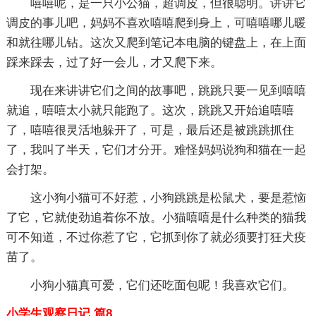
嘻嘻呢，是一只小公猫，超调皮，但很聪明。讲讲它
调皮的事儿吧，妈妈不喜欢嘻嘻爬到身上，可嘻嘻哪儿暖
和就往哪儿钻。这次又爬到笔记本电脑的键盘上，在上面
踩来踩去，过了好一会儿，才又爬下来。
现在来讲讲它们之间的故事吧，跳跳只要一见到嘻嘻
就追，嘻嘻太小就只能跑了。这次，跳跳又开始追嘻嘻
了，嘻嘻很灵活地躲开了，可是，最后还是被跳跳抓住
了，我叫了半天，它们才分开。难怪妈妈说狗和猫在一起
会打架。
这小狗小猫可不好惹，小狗跳跳是松鼠犬，要是惹恼
了它，它就使劲追着你不放。小猫嘻嘻是什么种类的猫我
可不知道，不过你惹了它，它抓到你了就必须要打狂犬疫
苗了。
小狗小猫真可爱，它们还吃面包呢！我喜欢它们。
小学生观察日记 篇8