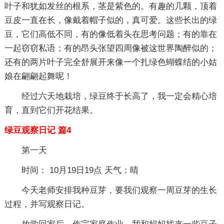
叶子和犹如发丝的根系，茎是紫色的。有趣的几颗，顶着
豆皮一直在长，像戴着帽子似的，真可爱。这些长出的绿
豆，它们高低不同，有的像低着头在思考问题；有的靠在
一起窃窃私语；有的昂头张望四周像被这世界陶醉似的；
还有的两片叶子完全舒展开来像一个扎绿色蝴蝶结的小姑
娘在翩翩起舞呢！
经过六天地栽培，绿豆终于长高了，我一定会精心培
育，直到它们开花结果。
绿豆观察日记 篇4
第一天
时间： 10月19日19点 天气：晴
今天老师安排我种豆芽，要我们观察一周豆芽的生长
过程，并写观察日记。