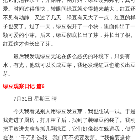
把它们泡在水里，开始种。刚开始，绿豆硬邦邦的，真可
爱。时间过得很快，转眼间绿豆就变得越来越大，红豆还
不见有动静。又过了几天，绿豆有又大了一点，红豆的样
子也变了。过了一天，绿豆裂开了一小块，里面伸出了一
颗可爱的小芽。后来，绿豆彻底长出了芽，并长出了根。
红豆这才也长出了芽。
最后我发现绿豆无论在多么恶劣的环境下，只要有
水，有光，他就可以长成豆芽，我还发现红豆也能长出豆
芽。
绿豆观察日记 篇6
7月31日 星期三 晴
今天我看见别人用绿豆发豆芽，我也想试一试。于是
我走进了厨房，打开柜子后，找到了装绿豆的袋子。我刚
把手放进去准备抓几颗绿豆，它们好像都在躲避我，似乎
在说：“千万别选我，我们可不想要发芽。”“我偏要选你