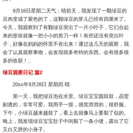
9月16日星期二天气：晴前天，我发现了一颗绿豆的
豆肉变成了紫色的了，这颗绿豆的芽儿已经有四厘米了。
今天，我观察到了有颗绿豆突出了一片小叶子，它们合起
来的形状就像一把小小的剪刀一样！有些还没有突出叶
子，好像在妈妈的怀里不肯出来！通过这几天的观察，我
会了认真观察事物，会发现很多奇特的东西。会有很多很
多的收获！、
绿豆观察日记 篇2
20xx年9月28日 星期四 晴
第一天，我把绿豆泡在水里。绿豆宝宝圆鼓鼓，晶莹
剔透的，非常可爱。我用手一摸，感觉滑滑的，很舒服。
下午，小绿豆越来越鼓了，看上去就像马上要裂了似的。
晚上，我发现绿豆宝宝肚子中间裂了一条小缝，露出了它
又白又胖的小身子。