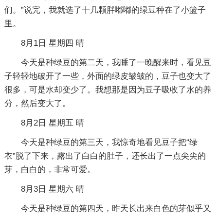
们。”说完，我就选了十几颗胖嘟嘟的绿豆种在了小篮子
里。
8月1日 星期四 晴
今天是种绿豆的第二天，我睡了一晚醒来时，看见豆
子轻轻地破开了一些，外面的绿皮皱皱的，豆子也变大了
很多，可是水却变少了。我想那是因为豆子吸收了水的养
分，然后变大了。
8月2日 星期五 晴
今天是种绿豆的第三天，我惊奇地看见豆子把“绿
衣”脱了下来，露出了白白的肚子，还长出了一点尖尖的
芽，白白的，非常可爱。
8月3日 星期六 晴
今天是种绿豆的第四天，昨天长出来白色的芽似乎又