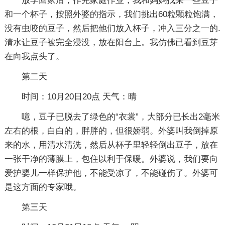
放学回家后，作完家庭作业，我和妈妈找来一些豆子
和一个杯子，按照外婆的指示，我们挑出60粒颗粒饱满，
没有虫咬的豆子，然后把他们放入杯子，冲入三分之一的.
清水让豆子被完全浸没，放在阳台上。我仿佛已看到豆芽
在向我点头了。
第二天
时间：10月20日20点 天气：晴
噫，豆子已脱去了绿色的“衣裳”，大部分已长出2毫米
左右的根，白白的，胖胖的，但很娇弱。外婆叫我倒掉原
来的水，用清水清洗，然后从杯子里轻轻倒出豆子，放在
一张干净的薄膜上，包住以利于保暖。外婆说，我们要向
爱护婴儿一样保护他，不能受凉了，不能碰伤了。外婆可
是这方面的专家哦。
第三天