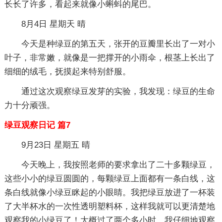
长长了许多，看起来就像小蝌蚪的尾巴。
8月4日 星期天 晴
今天是种绿豆的第五天，张开的豆瓣里长出了一对小
叶子，非常嫩，就像是一把撑开的小雨伞，根茎上长出了
细细的绒毛，抚摸起来特别舒服。
通过这次观察绿豆发芽的实验，我发现：绿豆的生命
力十分顽强。
绿豆观察日记 篇7
9月23日 星期五 晴
今天晚上，我按照老师的要求拿出了二十多颗绿豆，
这些小小的绿豆圆圆的，每颗绿豆上面都有一条白线，这
条白线就像小绿豆眯起的小眼睛。我把绿豆放进了一杯装
了大半杯水的一次性透明塑料杯，这样我就可以更清楚地
观察我的小绿豆了！大概过了两个多小时，我仔细地观察