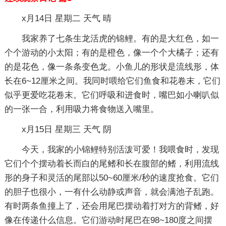
x月14日 星期二 天气 晴
我家养了七条生龙活虎的锦鲤。有的是大红色，如一
个个游动的小太阳；有的是橙色，像一个个大橘子；还有
的是花色，像一条条变色龙。小鱼儿的形状是流线形，体
长在6~12厘米之间。我同时喂给它们鱼食和花卷末，它们
似乎更爱吃花卷末。它们呼吸和进食时，嘴巴如小喇叭似
的一张一合，利用吸力将食物送入嘴里。
x月15日 星期三 天气 阴
今天，我家的小锦鲤特别活泼可爱！我喂食时，发现
它们个个摆动着长而白的尾鳍和长在腹部的鳍，利用流线
形的身子和灵活的尾部以50~60厘米/秒的速度抢食。它们
的胆子也很小，一有什么动静或声音，就会满池子乱跑。
有时两条鱼撞上了，还会用尾巴摆动着打对方的背鳍，好
像在传递什么信息。它们游动时尾巴在98~180度之间摆