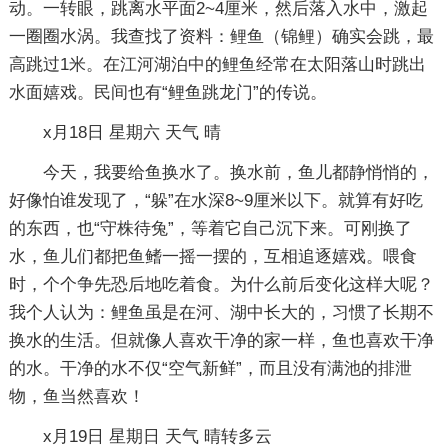
动。一转眼，跳离水平面2~4厘米，然后落入水中，激起
一圈圈水涡。我查找了资料：鲤鱼（锦鲤）确实会跳，最
高跳过1米。在江河湖泊中的鲤鱼经常在太阳落山时跳出
水面嬉戏。民间也有“鲤鱼跳龙门”的传说。
x月18日 星期六 天气 晴
今天，我要给鱼换水了。换水前，鱼儿都静悄悄的，
好像怕谁发现了，“躲”在水深8~9厘米以下。就算有好吃
的东西，也“守株待兔”，等着它自己沉下来。可刚换了
水，鱼儿们都把鱼鳍一摇一摆的，互相追逐嬉戏。喂食
时，个个争先恐后地吃着食。为什么前后变化这样大呢？
我个人认为：鲤鱼虽是在河、湖中长大的，习惯了长期不
换水的生活。但就像人喜欢干净的家一样，鱼也喜欢干净
的水。干净的水不仅“空气新鲜”，而且没有满池的排泄
物，鱼当然喜欢！
x月19日 星期日 天气 晴转多云