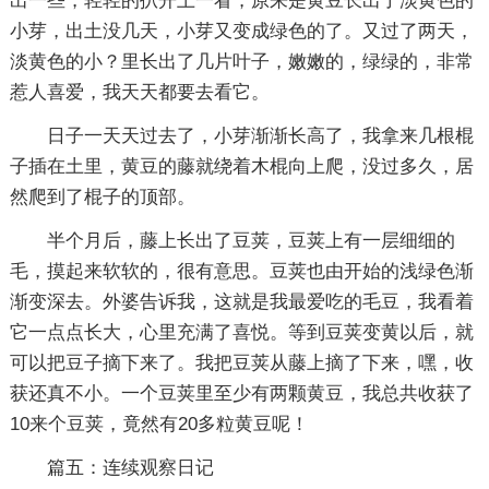
出一些，轻轻的扒开土一看，原来是黄豆长出了淡黄色的
小芽，出土没几天，小芽又变成绿色的了。又过了两天，
淡黄色的小？里长出了几片叶子，嫩嫩的，绿绿的，非常
惹人喜爱，我天天都要去看它。
日子一天天过去了，小芽渐渐长高了，我拿来几根棍
子插在土里，黄豆的藤就绕着木棍向上爬，没过多久，居
然爬到了棍子的顶部。
半个月后，藤上长出了豆荚，豆荚上有一层细细的
毛，摸起来软软的，很有意思。豆荚也由开始的浅绿色渐
渐变深去。外婆告诉我，这就是我最爱吃的毛豆，我看着
它一点点长大，心里充满了喜悦。等到豆荚变黄以后，就
可以把豆子摘下来了。我把豆荚从藤上摘了下来，嘿，收
获还真不小。一个豆荚里至少有两颗黄豆，我总共收获了
10来个豆荚，竟然有20多粒黄豆呢！
篇五：连续观察日记