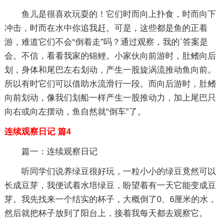
鱼儿是很喜欢玩耍的！它们时而向上扑食，时而向下
冲击，时而在水中你追我赶。可是，这些都是鱼的正着
游，难道它们不会“倒着走”吗？通过观察，我的`答案是
会。不信，看看我家的锦鲤。小家伙向前游时，肚鳍向后
划，身体和尾巴左右划动，产生一股旋涡流推动鱼向前。
所以有时它们可以借助水流滑行一段。而向后游时，肚鳍
向前划动，像我们划船一样产生一股推动力，加上尾巴只
向右或向左摆动，鱼自然就“倒车”了。
连续观察日记 篇4
篇一：连续观察日记
听同学们说养绿豆很好玩，一粒小小的绿豆竟然可以
长成豆芽，我便试着水培绿豆，盼望着有一天它能变成豆
芽。我先找来一个结实的杯子，大概倒了0、6厘米的水，
然后就把杯子放到了阳台上，接着我每天都去观察它。