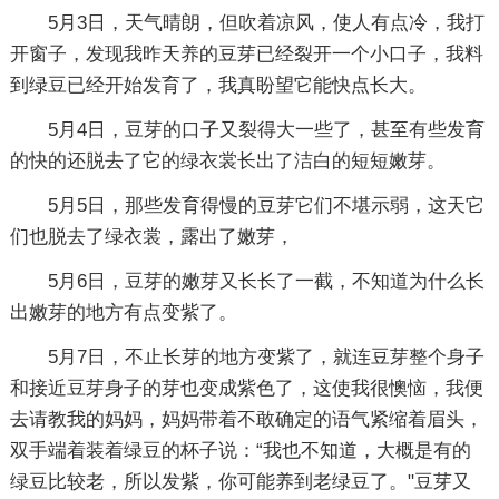
5月3日，天气晴朗，但吹着凉风，使人有点冷，我打
开窗子，发现我昨天养的豆芽已经裂开一个小口子，我料
到绿豆已经开始发育了，我真盼望它能快点长大。
5月4日，豆芽的口子又裂得大一些了，甚至有些发育
的快的还脱去了它的绿衣裳长出了洁白的短短嫩芽。
5月5日，那些发育得慢的豆芽它们不堪示弱，这天它
们也脱去了绿衣裳，露出了嫩芽，
5月6日，豆芽的嫩芽又长长了一截，不知道为什么长
出嫩芽的地方有点变紫了。
5月7日，不止长芽的地方变紫了，就连豆芽整个身子
和接近豆芽身子的芽也变成紫色了，这使我很懊恼，我便
去请教我的妈妈，妈妈带着不敢确定的语气紧缩着眉头，
双手端着装着绿豆的杯子说：“我也不知道，大概是有的
绿豆比较老，所以发紫，你可能养到老绿豆了。"豆芽又