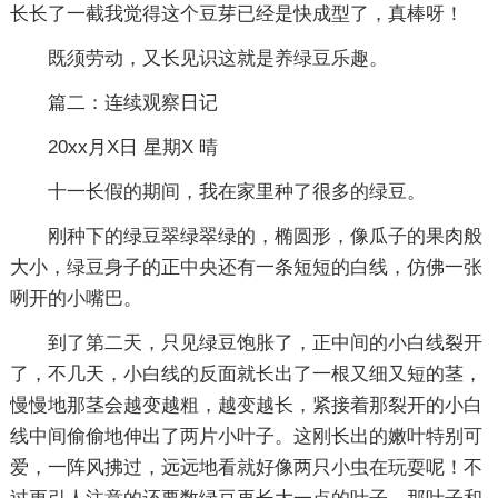
长长了一截我觉得这个豆芽已经是快成型了，真棒呀！
既须劳动，又长见识这就是养绿豆乐趣。
篇二：连续观察日记
20xx月X日 星期X 晴
十一长假的期间，我在家里种了很多的绿豆。
刚种下的绿豆翠绿翠绿的，椭圆形，像瓜子的果肉般
大小，绿豆身子的正中央还有一条短短的白线，仿佛一张
咧开的小嘴巴。
到了第二天，只见绿豆饱胀了，正中间的小白线裂开
了，不几天，小白线的反面就长出了一根又细又短的茎，
慢慢地那茎会越变越粗，越变越长，紧接着那裂开的小白
线中间偷偷地伸出了两片小叶子。这刚长出的嫩叶特别可
爱，一阵风拂过，远远地看就好像两只小虫在玩耍呢！不