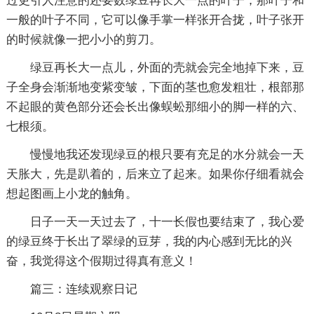
过更引人注意的还要数绿豆再长大一点的叶子，那叶子和
一般的叶子不同，它可以像手掌一样张开合拢，叶子张开
的时候就像一把小小的剪刀。
绿豆再长大一点儿，外面的壳就会完全地掉下来，豆
子全身会渐渐地变紫变皱，下面的茎也愈发粗壮，根部那
不起眼的黄色部分还会长出像蜈蚣那细小的脚一样的六、
七根须。
慢慢地我还发现绿豆的根只要有充足的水分就会一天
天胀大，先是趴着的，后来立了起来。如果你仔细看就会
想起图画上小龙的触角。
日子一天一天过去了，十一长假也要结束了，我心爱
的绿豆终于长出了翠绿的豆芽，我的内心感到无比的兴
奋，我觉得这个假期过得真有意义！
篇三：连续观察日记