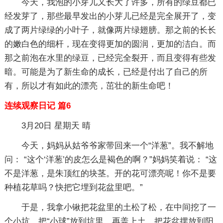
今天，我泡的小芽儿又长大了许多，所有的绿豆都已
经发芽了，那些最早发出的小芽儿已经是完全展开了，变
成了两片绿绿的小叶子，就像两片绿翅膀。那之前的长长
的嫩白色的细杆，现在变得更加的圆润，更加的洁白。而
那之前泡在水里的绿豆，已经完全裂开，而且变得有些发
暗。可能是为了新生命的成长，已经是付出了自己的所
有，所以才有如此的漂亮，茁壮的新生命吧！
连续观察日记 篇6
3月20日 星期天 晴
今天，妈妈从姑爷爷家带回来一个“洋葱”。我不解地
问： “这个‘洋葱’的皮怎么是褐色的啊？”妈妈笑着说： “这
不是洋葱，是朱顶红的块茎。开的花可漂亮呢！你不是要
种植花草吗？快把它埋到花盆里吧。”
于是，我拿小锹把花盆里的土松了松，在中间挖了一
个小坑，把“小球”放到坑里，再盖上土，把花盆摆放到阳