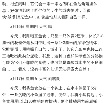
动。很悠闲时，它们会一条一条地“躺”在鱼池角落里休
息，好像怕影响了同伴似的；生气或害怕时，回很
快“躲”到其它鱼中，好像生怕别人看到自己一样。
x月16日 星期四 天气 晴
今天，我刚喂完鱼食，只见一只体宽2厘米，体长7~8
厘米的花斑锦鲤从口中吐出一条2~3厘米的深绿色物体。
它吐完后，用嘴吸几口气，游走了。其它几条鱼也接二连
三地吐出此类分泌物。我想，这种白色和深绿色的分泌物
可能为它们不想吃的食物，也可能是胃酸或水中的不良细
菌……。看来，没有丰富的知识无法探索大自然！
x月17日 星期五 天气 雨转阴
今天，我将鱼食放在一个钩上，在水中停留了5分
钟，一条贪吃的小鱼游了过来。突然，我将小钩提起，小
鱼竟用尾巴以180度的角度摆动，两个肚鳍用力前后摇