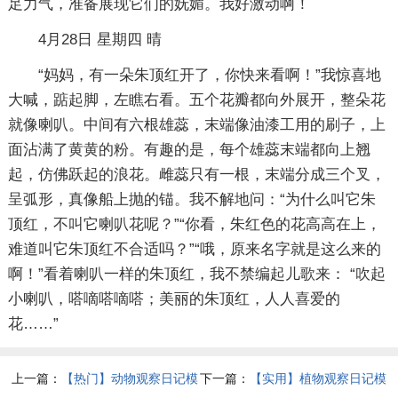
足力气，准备展现它们的妩媚。我好激动啊！
4月28日 星期四 晴
“妈妈，有一朵朱顶红开了，你快来看啊！”我惊喜地
大喊，踮起脚，左瞧右看。五个花瓣都向外展开，整朵花
就像喇叭。中间有六根雄蕊，末端像油漆工用的刷子，上
面沾满了黄黄的粉。有趣的是，每个雄蕊末端都向上翘
起，仿佛跃起的浪花。雌蕊只有一根，末端分成三个叉，
呈弧形，真像船上抛的锚。我不解地问：“为什么叫它朱
顶红，不叫它喇叭花呢？”“你看，朱红色的花高高在上，
难道叫它朱顶红不合适吗？”“哦，原来名字就是这么来的
啊！”看着喇叭一样的朱顶红，我不禁编起儿歌来： “吹起
小喇叭，嗒嘀嗒嘀嗒；美丽的朱顶红，人人喜爱的
花……”
上一篇：
【热门】动物观察日记模
下一篇：
【实用】植物观察日记模