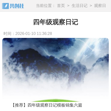
当前位置：
首页
>
生活日记
>
观察日
记
四年级观察日记
时间：2026-01-10 11:36:28
【推荐】四年级观察日记模板锦集六篇