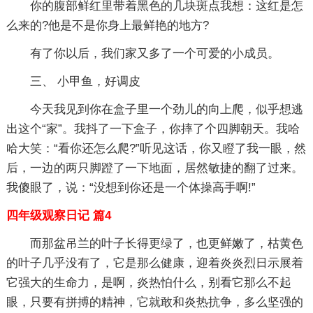
你的腹部鲜红里带着黑色的几块斑点我想：这红是怎
么来的?他是不是你身上最鲜艳的地方?
有了你以后，我们家又多了一个可爱的小成员。
三、 小甲鱼，好调皮
今天我见到你在盒子里一个劲儿的向上爬，似乎想逃
出这个“家”。我抖了一下盒子，你摔了个四脚朝天。我哈
哈大笑：“看你还怎么爬?”听见这话，你又瞪了我一眼，然
后，一边的两只脚蹬了一下地面，居然敏捷的翻了过来。
我傻眼了，说：“没想到你还是一个体操高手啊!”
四年级观察日记 篇4
而那盆吊兰的叶子长得更绿了，也更鲜嫩了，枯黄色
的叶子几乎没有了，它是那么健康，迎着炎炎烈日示展着
它强大的生命力，是啊，炎热怕什么，别看它那么不起
眼，只要有拼搏的精神，它就敢和炎热抗争，多么坚强的