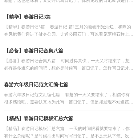
感想，这也意味着，又要开始写日记了。你所见过的日记应该是什么
样的？以下是小编为大家整理的春游日记10篇，希望能够...
【精华】春游日记3篇
【精华】春游日记3篇 春游日记 篇1三月的瞻岐阳光灿烂，和煦的
春风把我们迎进了健身公园。走近公园石门，可以看见两根石柱上刻
着一副对联——“鸟语花香真世界，水光山色此园...
【必备】春游日记合集八篇
【必备】春游日记合集八篇 时间过得真快，一天又将结束了，想
必有很多难忘的瞬间吧，想必是时候写一篇日记了。怎样写日记才更
能吸引眼球呢？下面是小编收集整理的春游日记8篇，欢...
春游六年级日记范文汇编七篇
春游六年级日记范文汇编七篇 有趣的一天又要结束了，相信你有
很多感悟吧，需要认真地为此写一篇日记了。但是却发现不知道该写
些什么，以下是小编整理的春游六年级日记7篇，仅供...
【精品】春游日记模板汇总六篇
【精品】春游日记模板汇总六篇 一天的时间眼看就要结束了，你
有什么总结呢？是时候抽出时间写写日记了。是不是无从下笔、没有