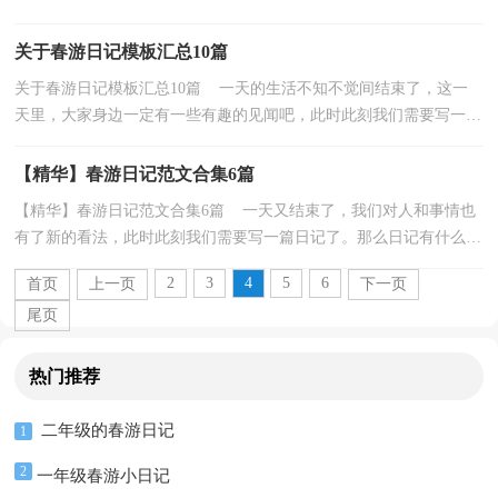
头绪？以下是小编精心整理的春游日记6篇，希望能够...
关于春游日记模板汇总10篇
关于春游日记模板汇总10篇 一天的生活不知不觉间结束了，这一
天里，大家身边一定有一些有趣的见闻吧，此时此刻我们需要写一篇
日记了。相信许多人会觉得日记很难写吧，下面是小编...
【精华】春游日记范文合集6篇
【精华】春游日记范文合集6篇 一天又结束了，我们对人和事情也
有了新的看法，此时此刻我们需要写一篇日记了。那么日记有什么格
式呢？以下是小编收集整理的春游日记6篇，欢迎阅读...
2
3
4
5
6
首页
上一页
下一页
尾页
热门推荐
二年级的春游日记
1
2
一年级春游小日记