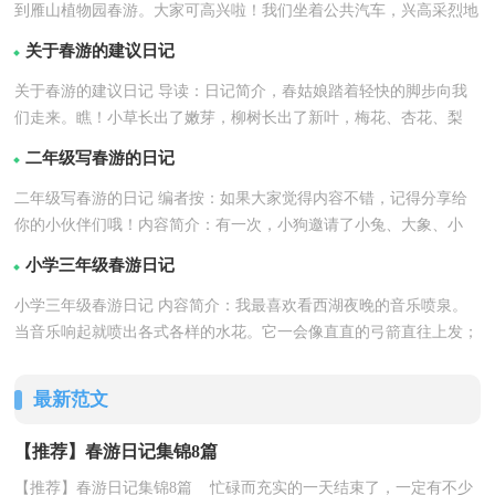
到雁山植物园春游。大家可高兴啦！我们坐着公共汽车，兴高采烈地
详情
来到雁山植... 如...【
】
关于春游的建议日记
关于春游的建议日记 导读：日记简介，春姑娘踏着轻快的脚步向我
们走来。瞧！小草长出了嫩芽，柳树长出了新叶，梅花、杏花、梨
详情
花、桃花都开放了，... ...【
】
二年级写春游的日记
二年级写春游的日记 编者按：如果大家觉得内容不错，记得分享给
你的小伙伴们哦！内容简介：有一次，小狗邀请了小兔、大象、小
详情
猫、小熊、去柳叶湖春...【
】
小学三年级春游日记
小学三年级春游日记 内容简介：我最喜欢看西湖夜晚的音乐喷泉。
当音乐响起就喷出各式各样的水花。它一会像直直的弓箭直往上发；
详情
一会像千姿.....【
】
最新范文
【推荐】春游日记集锦8篇
【推荐】春游日记集锦8篇 忙碌而充实的一天结束了，一定有不少