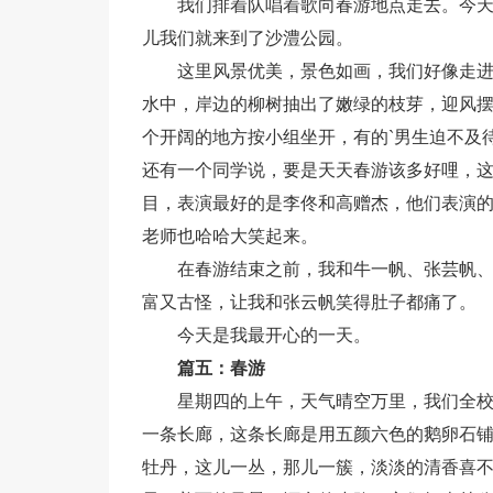
我们排着队唱着歌向春游地点走去。今
儿我们就来到了沙澧公园。
这里风景优美，景色如画，我们好像走
水中，岸边的柳树抽出了嫩绿的枝芽，迎风
个开阔的地方按小组坐开，有的`男生迫不及待的
还有一个同学说，要是天天春游该多好哩，
目，表演最好的是李佟和高赠杰，他们表演的
老师也哈哈大笑起来。
在春游结束之前，我和牛一帆、张芸帆、
富又古怪，让我和张云帆笑得肚子都痛了。
今天是我最开心的一天。
篇五：春游
星期四的上午，天气晴空万里，我们全
一条长廊，这条长廊是用五颜六色的鹅卵石
牡丹，这儿一丛，那儿一簇，淡淡的清香喜