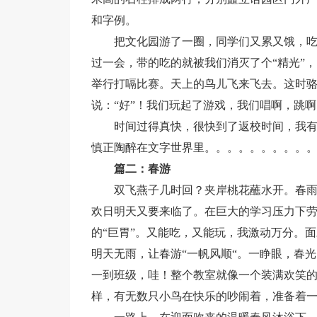
和字例。
把文化园游了一圈，同学们又累又饿，
过一会，带的吃的就被我们消灭了个“精光”
举行打嗝比赛。天上的鸟儿飞来飞去。这时骆
说：“好”！我们玩起了游戏，我们唱啊，跳
时间过得真快，很快到了返校时间，我
慎正陶醉在文字世界里。。。。。。。。。
篇二：春游
双飞燕子几时回？夹岸桃花蘸水开。春
欢日明天又要来临了。在巨大的学习压力下
的“巨胃”。又能吃，又能玩，我激动万分。面
明天无雨，让春游“一帆风顺“。一睁眼，春
一到班级，哇！整个教室就像一个装满欢笑的
样，有无数只小鸟在快乐的吵闹着，准备着一齐飞