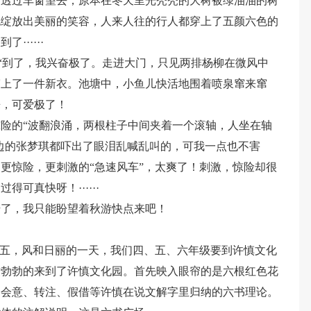
，透过车窗望去，原本在冬天里光秃秃的大树被绿油油的树
也绽放出美丽的笑容，人来人往的行人都穿上了五颜六色的
·····
界“到了，我兴奋极了。走进大门，只见两排杨柳在微风中
穿上了一件新衣。池塘中，小鱼儿快活地围着喷泉窜来窜
来，可爱极了！
险的“波翻浪涌，两根柱子中间夹着一个滚轴，人坐在轴
··旁边的张梦琪都吓出了眼泪乱喊乱叫的，可我一点也不害
更惊险，更刺激的“急速风车”，太爽了！刺激，惊险却很
可真快呀！······
始了，我只能盼望着秋游快点来吧！
期五，风和日丽的一天，我们四、五、六年级要到许慎文化
致勃勃的来到了许慎文化园。首先映入眼帘的是六根红色花
、会意、转注、假借等许慎在说文解字里归纳的六书理论。