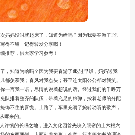
次妈妈没叫就起床了，知道为啥吗？因为我要春游了!吃
觉得写得不错，记得转发分享哦！
小编推荐，供大家学习参考！
了，知道为啥吗？因为我要春游了!吃过早饭，妈妈送我
花儿都羡慕我；春风对我点头；甚至连太阳公公都对我笑。
，你一言我一语，尽情的说着想说的话。经过我们的千呼万
金兔队排着整齐的队伍，带着充足的粮弹，按着老师的分配
有掩饰不住的喜悦。上路了，车里充满了婉转动听的歌声，
是从哪来的。
就是伟人许慎的长眠之地，进入文化园首先映入眼帘的士六根六
广场的东西两侧，上面刻着象形；会意；行声等六书的理论