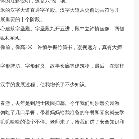
楷体的注解说明，这是六书广场。
0米的汉字大道直通字圣殿。汉字大道从史前远古符号开
发展重要的十个阶段。
核心建筑字圣殿。字圣殿九开五进，殿中立许慎坐像，两侧
两幅木屏风。
像前，像高3米，许慎手握竹筒书，凝视远方，真有大师
、字形牌坊、字形解义、故事长廊等建筑物，最后，在蟾桂
了汉字的发展过程，使我增长了不少知识。
的春游，去年是到烈士陵园扫墓。今年我们到沙澧公园游
匆匆吃了几口早餐，带着妈妈给我准备的午餐和零食就去学
们叽叽喳喳的说个不停。老师来了，给我们讲了安全知识和