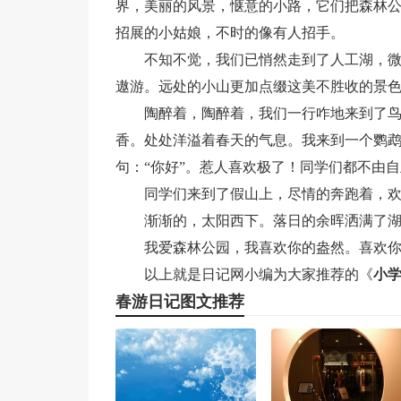
界，美丽的风景，惬意的小路，它们把森林
招展的小姑娘，不时的像有人招手。
不知不觉，我们已悄然走到了人工湖，
遨游。远处的小山更加点缀这美不胜收的景
陶醉着，陶醉着，我们一行咋地来到了
香。处处洋溢着春天的气息。我来到一个鹦
句：“你好”。惹人喜欢极了！同学们都不由
同学们来到了假山上，尽情的奔跑着，
渐渐的，太阳西下。落日的余晖洒满了
我爱森林公园，我喜欢你的盎然。喜欢
以上就是日记网小编为大家推荐的《
小
春游日记图文推荐