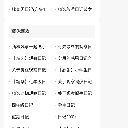
找春天日记(合集15
精选秋游日记范文
日记4篇
篇)
集合5篇
猜你喜欢
我和风筝一起飞小
有关绿豆的观察日
【精选】观察日记
实用的感恩日记合
学生日记
记模板汇总10篇
关于黄豆观察日记
【必备】小学生日
汇总9篇
集8篇
【精华】七年级日
关于观察蚂蚁日记
合集八篇
记范文汇总四篇
精选动物观察日记
关于观察蜗牛日记
记集锦10篇
范文6篇
四年级日记
学生日记
四篇
范文七篇
假期日记
日记500字