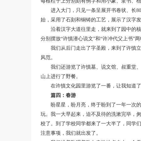
每根柱子上分别刻有例字和用小篆、隶书、
进入大门，只见一条呈展开书卷状、长8
始，采用了石刻和铜铸的工艺，展示了汉字
沿着汉字大道往里走，就来到了园中的
分别摆放“许慎潜心说文”和“许冲代父上书”
我们从后门走出了字圣殿，来到了许慎立
风范。
我们还游览了许慎墓、说文馆、叔重堂
山上进行了野餐。
在许慎文化园里游览了一番，让我知道
篇四：春游
盼星星，盼月亮，终于盼到了一年一次
玩。我一大早起来，迫不及待的洗漱完毕，
校了。到了学校同学都来了一大半了，同学
注意事项，我们就出发了。