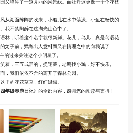
公园又增添了一道亮丽的风景线。而牡丹这更像一个个花枝
微风从湖面阵阵的吹来，小船儿在水中荡漾。小鱼在畅快的
色。我不禁陶醉在这湖光山色中了。
鸟语林，听着这个名字就很新鲜。花儿，鸟儿，真是鸟语花
鹉的笼子前，鹦鹉出人意料而又在情理之中的向我说了
自主的过来关注这个小明星了。
欢笑着，三五成群的，捉迷藏，老鹰找小鸡，好不快乐。
湖面，我们依依不舍的离开了森林公园。
你这里的花花草草，红红绿绿。
学四年级春游日记
》的全部内容，感谢您的阅读与支持！