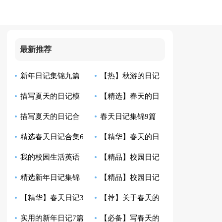
最新推荐
新年日记集锦九篇
【热】秋游的日记
描写夏天的日记模
【精选】春天的日
描写夏天的日记合
春天日记集锦9篇
板集合10篇
记模板7篇
精选春天日记合集6
【精华】春天的日
集五篇
我的校园生活英语
【精品】校园日记
篇
记三篇
精选新年日记集锦
【精品】校园日记
日记带翻译
模板合集8篇
【精华】春天日记3
【荐】关于春天的
10篇
汇总十篇
实用的新年日记7篇
【必备】写春天的
篇
日记