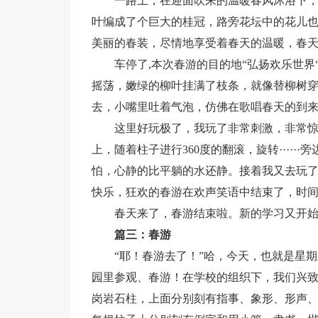
一路上，在迎面吹来的温暖春风沐浴下
叶编成了个巨大的桂冠，路旁花坛中的花儿
美丽的春装，尽情地享受着春天的温暖，春天到了·
车停了,本次春游的目的地“弘扬欢乐世
摇荡，嫩绿的柳叶挂满了枝条，就像替柳树
去，小嘴里吐着气泡，仿佛在歌唱春天的到
这里好玩极了，我玩了非常刺激，非常惊
上，随着柱子进行360度的翻滚，旋转····
怕，心静的比平躺的水还静。接着我又去玩了
快乐，狂欢的春游在欢声笑语中结束了，时间过得
春天来了，春游结束啦。新的学习又开
篇三：春游
“耶！春游去了！”哈，今天，也就是星
园里参观、春游！在学校的组织下，我们兴
岗岩石柱，上面分别刻有指事、象形、形声