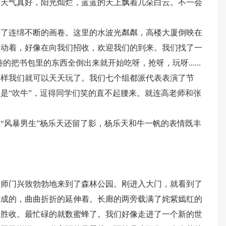
天天气真好，阳光灿烂，蓝蓝的天上飘着几朵白云。不一会
进了连绵不断的画卷。这里的水波光粼粼，高楼大厦倒映在
摆动着，好像在向我们招收，欢迎我们的到来。我们找了一
把书包里的东西全倒出来就开始吃呀，抢呀，玩呀......
这样我们就可以天天玩了。我们七个组都派代表表演了节
是“吹牛”，逗得同学们笑的直不起腰来。就连高老师和张
“风暴男生”杨乐天还留了影，杨乐天和牛一帆的表情既丰
校师门兴致勃勃地来到了森林公园。刚进入大门，就看到了
铺成的，曲曲折折的延伸着。长廊的两旁载满了姹紫嫣红的
不胜收。最忙碌的就数蜜蜂了。我们好像走进了一个新的世