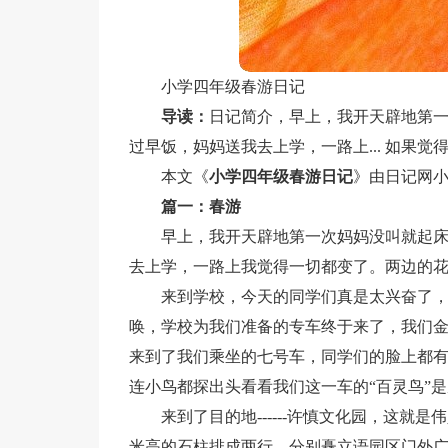
小学四年级春游日记
导读：
日记简介，早上，我开天辟地第一
过早饭，妈妈送我去上学，一路上... 如果
本文《
小学四年级春游日记
》由日记网
篇一：春游
早上，我开天辟地第一次妈妈没叫就起床
去上学，一路上我觉得一切都变了。两边的
来到学校，今天的同学们真是太兴奋了
唤，学校为我们准备的专车终于来了，我们
来到了我们乘坐的七号车，同学们的脸上都
连小鸟都探出头看看我们这一车的“百灵鸟”
来到了目的地------许慎文化园，这
米高的石柱排成两行，分别矗立语园区门外