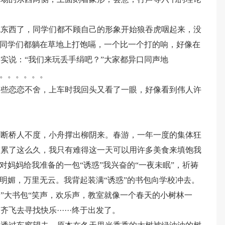
吃东西了，同学们都不顾自己的形象开始狼吞虎咽起来，没
，同学们都躺在草地上打饱嗝，一个比一个打的响，好像在
实说：“我们来玩丢手绢吧？”大家都异口同声地
啊。。。。。。
有些恋恋不舍，上车时我回头又看了一眼，好像看到伟人许
。
雨断桥人不度，小舟撑出柳阴来。春游，一年一度的集体狂
劳累了这么久，我只有难得这一天可以用许多美食来填饱我
对妈妈给我准备的一包“诱惑”我兴奋的“一夜未眠”，祈祷
光明媚，万里无云。我背起装满“诱惑”的书包向学校冲去。
”大书包“笑声，欢乐声，教室就像一个春天的小树林一
去寻找快乐······终于出发了。