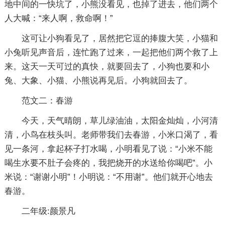
地中间的一快坑了，小熊没看见，也掉了进去，他们两个
人大喊：“来人啊，救命啊！”
这可让小狗看见了，居然把它逗的捧腹大笑，小猫和
小兔听见声音后，连忙跑了过来，一起把他们两个救了上
来。这天一天可过的真快，就要回去了，小狗也要和小
兔、大象、小猫、小熊说再见后。小狗就回去了。
范文二：春游
今天，天气晴朗，草儿绿油油，太阳金灿灿，小河清
清，小鸟在枝头叫。老师带我们去春游，小米口渴了，看
见一条河，拿起杯子打水喝，小明看见了说：“小米不能
喝生水要不肚子会疼的，我把烧开的水送给你喝吧”。小
米说：“谢谢小明”！小明说：“不用谢”。他们就开心地去
春游。
二年级:颜景凡