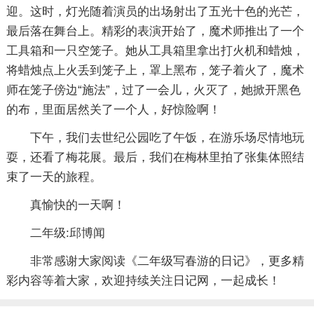
迎。这时，灯光随着演员的出场射出了五光十色的光芒，
最后落在舞台上。精彩的表演开始了，魔术师推出了一个
工具箱和一只空笼子。她从工具箱里拿出打火机和蜡烛，
将蜡烛点上火丢到笼子上，罩上黑布，笼子着火了，魔术
师在笼子傍边“施法”，过了一会儿，火灭了，她掀开黑色
的布，里面居然关了一个人，好惊险啊！
下午，我们去世纪公园吃了午饭，在游乐场尽情地玩
耍，还看了梅花展。最后，我们在梅林里拍了张集体照结
束了一天的旅程。
真愉快的一天啊！
二年级:邱博闻
非常感谢大家阅读《
二年级写春游的日记
》，更多精
彩内容等着大家，欢迎持续关注日记网，一起成长！