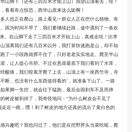
西华山脚下（还有三四百米才能上山）我望山顶看去，哇！
了，看着有点惊恐，西华山原来这么陡啊！
很多人也正在爬山，路上看见一群众人正在挖什么植物。有
拔。因为时间不早了，我们要继续赶路，途中遇到了一条欢
到来。在山脚下走了三四百米才开始上山，真难走哇！比李
看山顶离我们还有几百米以外，我打算快速跑是山，却不知
，跑了一小段路就撑不住了，只好老老实实地走。爬至半山
悬崖，让人提心吊胆。不过在悬崖最底下我们看到了水库，
已经酸痛，我们咬着牙爬了上去，山顶上有一座西竺寺，寺
不断，也没有什么东西值得看的`，就准备下山了。一路
，如果脚一失控，就会往下猛跑，最后会因刹车不及而摔
的树皮被剥掉了，我奇怪地问：“为什么树皮会不见了
”我走近一瞧，嘿！剥了树皮的地方还真的流出了黄白色的
人感兴趣吧？我也问过了，他们是在挖野荞头当菜吃呢，爬