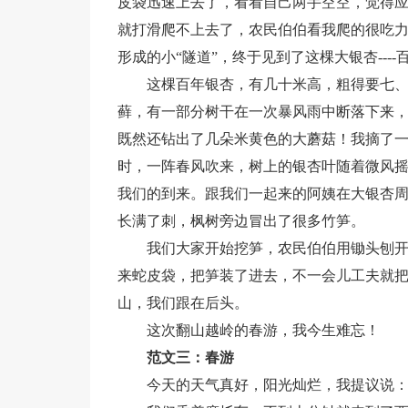
皮袋迅速上去了，看看自己两手空空，觉得
就打滑爬不上去了，农民伯伯看我爬的很吃
形成的小“隧道”，终于见到了这棵大银杏---
这棵百年银杏，有几十米高，粗得要七、
藓，有一部分树干在一次暴风雨中断落下来
既然还钻出了几朵米黄色的大蘑菇！我摘了
时，一阵春风吹来，树上的银杏叶随着微风
我们的到来。跟我们一起来的阿姨在大银杏周围
长满了刺，枫树旁边冒出了很多竹笋。
我们大家开始挖笋，农民伯伯用锄头刨
来蛇皮袋，把笋装了进去，不一会儿工夫就
山，我们跟在后头。
这次翻山越岭的春游，我今生难忘！
范文三：春游
今天的天气真好，阳光灿烂，我提议说：