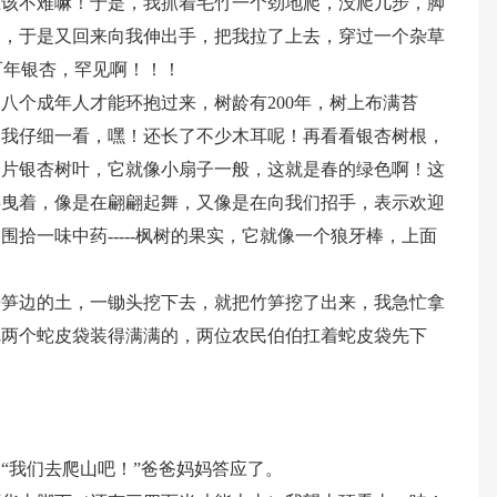
应该不难嘛！于是，我抓着毛竹一个劲地爬，没爬几步，脚
力，于是又回来向我伸出手，把我拉了上去，穿过一个杂草
-百年银杏，罕见啊！！！
八个成年人才能环抱过来，树龄有200年，树上布满苔
，我仔细一看，嘿！还长了不少木耳呢！再看看银杏树根，
一片银杏树叶，它就像小扇子一般，这就是春的绿色啊！这
摇曳着，像是在翩翩起舞，又像是在向我们招手，表示欢迎
拾一味中药-----枫树的果实，它就像一个狼牙棒，上面
开笋边的土，一锄头挖下去，就把竹笋挖了出来，我急忙拿
把两个蛇皮袋装得满满的，两位农民伯伯扛着蛇皮袋先下
“我们去爬山吧！”爸爸妈妈答应了。