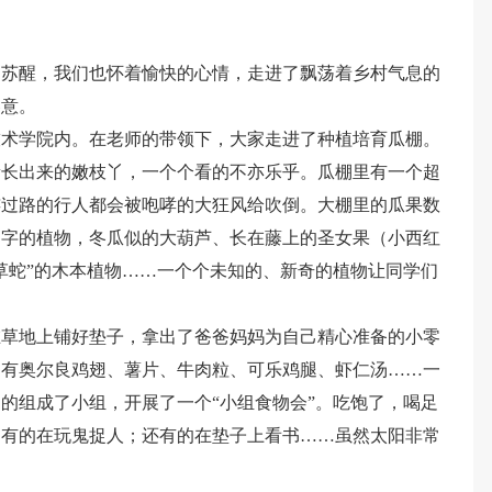
中苏醒，我们也怀着愉快的心情，走进了飘荡着乡村气息的
春意。
技术学院内。在老师的带领下，大家走进了种植培育瓜棚。
新长出来的嫩枝丫，一个个看的不亦乐乎。瓜棚里有一个超
连过路的行人都会被咆哮的大狂风给吹倒。大棚里的瓜果数
名字的植物，冬瓜似的大葫芦、长在藤上的圣女果（小西红
草蛇”的木本植物……一个个未知的、新奇的植物让同学们
在草地上铺好垫子，拿出了爸爸妈妈为自己精心准备的小零
！有奥尔良鸡翅、薯片、牛肉粒、可乐鸡腿、虾仁汤……一
的组成了小组，开展了一个“小组食物会”。吃饱了，喝足
；有的在玩鬼捉人；还有的在垫子上看书……虽然太阳非常