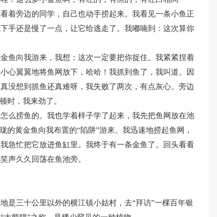
我看着旁边的同学，自己也动手捞起来。我看见一条小鱼正
我下手还是慢了一点，让它给逃走了。我嘟喃到：这次算你
黑金鱼向我游来，我想：这次一定要把你捉住。我紧紧捏着
我小心翼翼地将鱼网放下，哈哈！我抓到鱼了，我叫道。因
。真没想到抓鱼还真难呀，我失败了两次，有点灰心。旁边
”顿时，我来劲了。
是怎么捞鱼的。我也学着样子学了起来，我先把鱼网放在池
玲珑的黄金鱼向我布置的“陷阱”游来。我迅速地捞起鱼网，
。我急忙把它放进鱼缸里。我终于有一条金鱼了。回头看看
地笑声久久回荡在鱼池旁。
地是三十公里以外的横江镇小姑村，去“拜访”一棵百年银