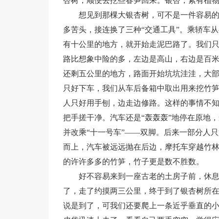
杏树，顺便去挖些春笋回来。银杏，素有植物
想见到那棵大银杏树，可不是一件容易
多苦头，接连换了三种“交通工具”。乘轿车
有十公里的地方，就开始走泥巴路了。我们
路比想象中险的多，左边是高山，右边是百
还剩五公里的地方，路面开始坑坑洼洼，大部
只好下车，我们从车后备箱中取出用来挖竹
人只好用手刨，边走边修路。这样的事情不
把手搓干净。汽车还是“轰轰轰”地停在原地
并改乘“十一号车”——双脚。后来一部分人
而上，汽车被远远抛在后边，摩托车穿越竹林
的许许多多的竹笋，竹子更是数不胜数。
好不容易来到一座古老的土房子前，休息
了，走了约摸两三公里，终于到了银杏树所
说是到了，可我们还要爬上一条近乎垂直的