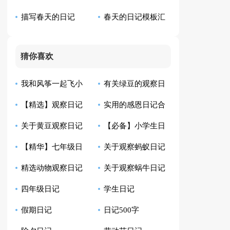
描写春天的日记
春天的日记模板汇
记汇总8篇
编四篇
（通用72篇）
编9篇
猜你喜欢
我和风筝一起飞小
有关绿豆的观察日
【精选】观察日记
实用的感恩日记合
学生日记
记模板汇总10篇
关于黄豆观察日记
【必备】小学生日
汇总9篇
集8篇
【精华】七年级日
关于观察蚂蚁日记
合集八篇
记范文汇总四篇
精选动物观察日记
关于观察蜗牛日记
记集锦10篇
范文6篇
四年级日记
学生日记
四篇
范文七篇
假期日记
日记500字