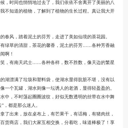
时候，时间也悄悄地过去了，我们依依不舍离开了美丽的八
些我不知道的植物，了解到了植物的生长过程。真让我大开
煦的春风，踏着泥土的芬芳，走进了美如仙境的茶花园。
，有绿草的清甜，茶花的馨香，泥土的芬芳……各种芳香融
好闻啊！
子笑，有南天武士……各种各样，数不胜数，像天边的繁星
在的湖漂满了垃圾和塑料袋，使湖水显得肮脏不堪，没有以
路像一个瓦罐，湖水则像一坛诱人的老酒，显得轻盈盈的。
碧水中，不时荡起圈圈波纹，好似无数透明的丝带在水中舞
云”，都是那么迷人。
里拿了出来，放在桌布上，有芒果干，有话梅，有猪肉丝，
小百货商店，我们大家互相交换，分着吃，味道棒极了！享