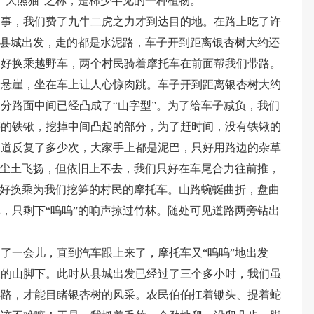
“大熊猫”之称，是稀少罕见的一种植物。
的事，我们费了九牛二虎之力才到达目的地。在路上吃了许
从县城出发，走的都是水泥路，车子开到距离银杏树大约还
只好换乘越野车，两个村民骑着摩托车在前面帮我们带路。
米悬崖，坐在车上让人心惊肉跳。车子开到距离银杏树大约
分路面中间已经凸成了“山字型”。为了给车子减负，我们
笋的铁锹，挖掉中间凸起的部分，为了赶时间，没有铁锹的
知道反复了多少次，大家手上都是泥巴，只好用路边的杂草
，尘土飞扬，但依旧上不去，我们只好在车尾合力往前推，
只好换乘为我们挖笋的村民的摩托车。山路蜿蜒曲折，盘曲
，只剩下“呜呜”的响声掠过竹林。随处可见道路两旁钻出
了一会儿，直到汽车跟上来了，摩托车又“呜呜”地出发
在的山脚下。此时从县城出发已经过了三个多小时，我们虽
小路，才能目睹银杏树的风采。农民伯伯扛着锄头、提着蛇