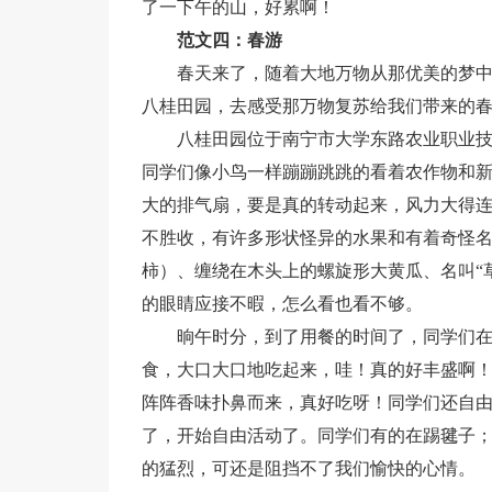
了一下午的山，好累啊！
范文四：春游
春天来了，随着大地万物从那优美的梦
八桂田园，去感受那万物复苏给我们带来的
八桂田园位于南宁市大学东路农业职业
同学们像小鸟一样蹦蹦跳跳的看着农作物和
大的排气扇，要是真的转动起来，风力大得
不胜收，有许多形状怪异的水果和有着奇怪
柿）、缠绕在木头上的螺旋形大黄瓜、名叫“
的眼睛应接不暇，怎么看也看不够。
晌午时分，到了用餐的时间了，同学们
食，大口大口地吃起来，哇！真的好丰盛啊
阵阵香味扑鼻而来，真好吃呀！同学们还自由
了，开始自由活动了。同学们有的在踢毽子
的猛烈，可还是阻挡不了我们愉快的心情。