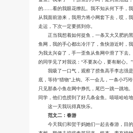
的……看的我眼花缭乱。我不知从何下手，
从我面前游来，我用力将小网套下去，哎，
走运，下次一定要抓到你。
正当我想着如何捉鱼，一条又大又肥的
鱼网，我的手心都出冷汗了，鱼快游近时，
为我太兴奋了，手一歪鱼从鱼网中滑了下去
的同学见了对我说：“不要灰心，要有耐心。
我吸了一口气，观察了捞鱼高手李志强
底，等待“猎物”上钩。不一会儿，一条小巧
只见那条小鱼在网中挣扎，尾巴一跳一跳地
同学，他们也捞到了好几条金鱼。嘻嘻哈哈
这一天我玩得真快乐。
范文二：春游
今天我们和贺干妈她们一起去春游，目的