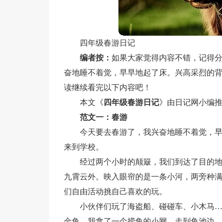
四年级春游日记
编者按：
如果大家觉得内容不错，记得
奋地睡不着觉，早早地起了床。兴高采烈的背着
读继续看完以下内容吧！
本文《
四年级春游日记
》由日记网小编
范文一：春游
今天要去春游了，我兴奋地睡不着觉，
来到学校。
经过两个小时的颠簸，我们到达了目的
九霄云外。映入眼帘的是一条小河，两旁种
们自由活动挑自己喜欢的玩。
小伙伴们玩了海盗船、碰碰车、小木马
金鱼。我拿了一个捞鱼的小网，走到鱼池边