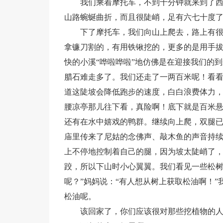
我们乘着摩托车，不到十分钟就来到了
山路蜿蜒曲折，而且很陡峭，足有六七十度
下了摩托车，我们向山上爬去，路上有
拿镰刀割的，有用铁锹挖的，更多的是用手
快的小溪“哗啦哗啦”地仿佛是在迎接我们的
腊石难走多了。我们还走了一两百米呢！看
道这陡坡会降低跑步的速度，白白浪费体力
腰凉亭那儿往下看，真险啊！底下就是百米
还有在水中嬉戏的鸭群。继续向上爬，双腿
庙里传来了尼姑的念佛声、敲木鱼的声音持续
上不停地控制着自己的腿，因为坡太陡峭了
跤，所以下山时小心翼翼。我们看见一些松树
呢？”妈妈说：“有人想从树上获取松油啊！
松油呢。
该回家了，你们应该很对那些挖植物的