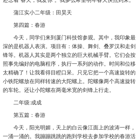
还念着“春天，我爱你”。我多么希望明年春天快点到来。
蒲江实小二年级：田昊天
第四篇：春游
今天，同学们来到厦门科技馆参观。其中，我印象最
深的是机器人表演。项目有：体操、舞剑、叠罗汉和走剑
锋等。机器人其实是两个独立的巨大机械手臂。它们会按
照事先编好的电脑程序，执行一系列的动作。时间和位移
太精确了！让我看得目瞪口呆。只见它把一个高速旋转的
小铁陀螺放在同样转速的大陀螺上。陀螺像两个高速旋转
的车轮。还让小陀螺在两毫米宽的剑锋上行走。
二年级:成成
第五篇：春游
今天，阳光明媚，天上的白云像江面上的波涛一样，
一涌一涌的。我蹦蹦跳跳的跑到学校去参加学校的春游活