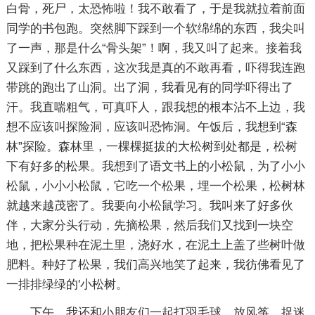
白骨，死尸，太恐怖啦！我不敢看了，于是我就拉着前面
同学的书包跑。突然脚下踩到一个软绵绵的东西，我尖叫
了一声，那是什么“骨头架”！啊，我又叫了起来。接着我
又踩到了什么东西，这次我是真的不敢再看，吓得我连跑
带跳的跑出了山洞。出了洞，我看见有的同学吓得出了
汗。我直喘粗气，可真吓人，跟我想的根本沾不上边，我
想不应该叫探险洞，应该叫恐怖洞。午饭后，我想到“森
林”探险。森林里，一棵棵挺拔的大松树到处都是，松树
下有好多的松果。我想到了语文书上的小松鼠，为了小小
松鼠，小小小松鼠，它吃一个松果，埋一个松果，松树林
就越来越茂密了。我要向小松鼠学习。我叫来了好多伙
伴，大家分头行动，先摘松果，然后我们又找到一块空
地，把松果种在泥土里，浇好水，在泥土上盖了些树叶做
肥料。种好了松果，我们高兴地笑了起来，我彷佛看见了
一排排绿绿的'小松树。
下午，我还和小朋友们一起打羽毛球，放风筝，捉迷