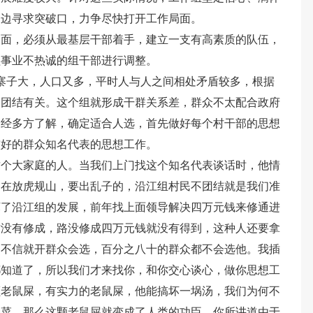
一边寻求突破口，力争尽快打开工作局面。
局面，必须从最基层干部着手，建立一支有高素质的队伍，
益事业不热诚的组干部进行调整。
于寨子大，人口又多，平时人与人之间相处矛盾较多，根据
不团结有关。这个组就形成干群关系差，群众不太配合政府
部经多方了解，确定适合人选，首先做好每个村干部的思想
较好的群众知名代表的思想工作。
这个大家庭的人。当我们上门找这个知名代表谈话时，他情
是在放虎规山，要出乱子的，沿江组村民不团结就是我们准
坏了沿江组的发展，前年找上面领导解决四万元钱来修通进
才没有修成，路没修成四万元钱就没有得到，这种人还要拿
，不信就开群众会选，百分之八十的群众都不会选他。我插
都知道了，所以我们才来找你，和你交心谈心，做你思想工
颗老鼠屎，有实力的老鼠屎，他能搞坏一埚汤，我们为何不
种菜，那么这颗老鼠屎就变成了人类的功臣，你所讲道由于