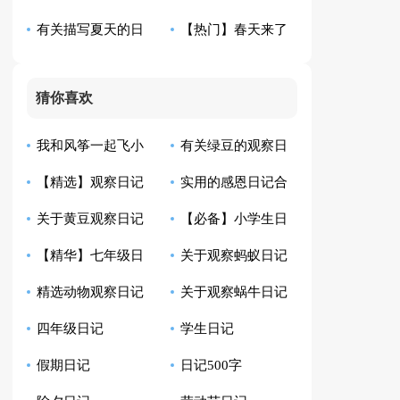
有关描写夏天的日
【热门】春天来了
范文七篇
记范文合集九篇
日记五篇
猜你喜欢
我和风筝一起飞小
有关绿豆的观察日
【精选】观察日记
实用的感恩日记合
学生日记
记模板汇总10篇
关于黄豆观察日记
【必备】小学生日
汇总9篇
集8篇
【精华】七年级日
关于观察蚂蚁日记
合集八篇
记范文汇总四篇
精选动物观察日记
关于观察蜗牛日记
记集锦10篇
范文6篇
四年级日记
学生日记
四篇
范文七篇
假期日记
日记500字