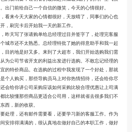
服。出门前给自己一个自信的微笑，今天的心情很好。
声，看来今天大家的心情都很好，天放晴了，同事们的心也
打开，刷完卡后开始我一天的新工作。
了，昨天写了张请购单给总经理过目并签字了，处理完客服
这个城市还不太熟悉。总经理特批了她的得意助手和我一起
了，目的地是好又多。来到了大超市，我们开始选购我们需
要从为公司节省开支的利益出发进行选购。不敢忘记经理的
便宜的特价商品。在选购的过程中我发现了一个好处，那就
不是个人购买，那些导购员马上对你热情招待，还会给你尽
们还会给你讲公司采购应该如何采购比较合理优惠让上司满
们都比较懂那些商品更适合公司用，这样就省去很多我们不
样东西，新的收获。
需要处理，还有邮件需要看，还要学习新的客服工作。作为
时间安排得满满的，很认真地在做好自己的本职工作，做好