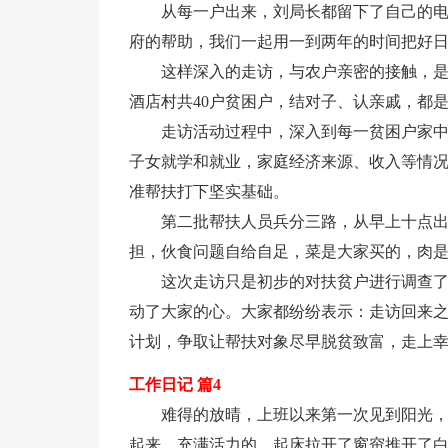
从每一户出来，刘局长都留下了自己的电
府的帮助，我们一起用一到两年的时间把好日
这样深入的走访，与农户亲密的接触，
酒店村共40户贫困户，结对子、认亲戚，都
走访活动过程中，深入到每一贫困户家
子女就学和就业，家庭经济来源、收入等情
准帮扶打下坚实基础。
第二批帮扶人员兵分三路，从早上十点
担，伙食问题自给自足，菜是大家买的，肉
这次走访只是初步的对扶贫户进行调查了
动了大家的心。大家都纷纷表示：走访回来
计划，争取让帮扶对象尽早脱贫致富，走上
工作日记 篇4
难得的放晴，上班以来第一次见到阳光
起来，充满活力的。起床拉开了窗帘推开了