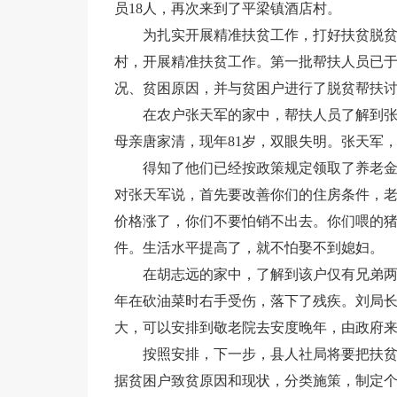
员18人，再次来到了平梁镇酒店村。
为扎实开展精准扶贫工作，打好扶贫脱
村，开展精准扶贫工作。第一批帮扶人员已于
况、贫困原因，并与贫困户进行了脱贫帮扶
在农户张天军的家中，帮扶人员了解到张
母亲唐家清，现年81岁，双眼失明。张天军，
得知了他们已经按政策规定领取了养老
对张天军说，首先要改善你们的住房条件，
价格涨了，你们不要怕销不出去。你们喂的
件。生活水平提高了，就不怕娶不到媳妇。
在胡志远的家中，了解到该户仅有兄弟两人
年在砍油菜时右手受伤，落下了残疾。刘局
大，可以安排到敬老院去安度晚年，由政府来管你们
按照安排，下一步，县人社局将要把扶
据贫困户致贫原因和现状，分类施策，制定