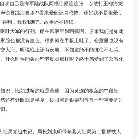
向自吹自己是海军陆战队两栖侦察连连张，以散打王柳海龙
声说要跳海自杀??看来晕船还真恐怖。还好我不是很晕，
“神啊，救救我吧”。故事还在继续。
了呕吐大军的行列。船在风浪里飘啊摇啊。原来我们是如此
大家脸色都没有血色。很多就在甲板上吐了。仓室里也没有
上交大海。听说晚上还有夜航，不知道能不能抗住不吐哦。
威。什么时候能象那些老舰员那样呢？终于感受到了郑智化
学知识，比如过桥的就是黄连，因为黄连的根茎的中段细
当然还有针眼就是半夏，砂眼就是银柴胡等等一些重要的别
知识。
县人社局党组书记、局长刘康明带领县人社局第二批帮扶人