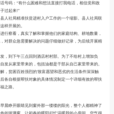
话号码：“有什么困难和想法直接打我电话，相信党和政
子过起来!”
是县人社局精准扶贫进村入户工作的一个缩影。县人社局联
是这样开展的。
中进行察看，真实了解和掌握他们的家庭结构、耕地数量，
况，对群众急需要解决的问题仔细做好记录，为后续开展精
出发，到下午三点回到酒店村村部。为了不给村上增加负
是自发从家里带来的，包括油都是干部从自己家里带来的。
解，贫困百姓强烈的'致富愿望和恶劣的生活条件深深触
之后各自根据帮扶对象的具体情况制定一个详细有效的帮扶
幸福之路。
，早晨睁开眼睛见到窗外那一缕缕的阳光，整个人都精神了
白色的玻璃窗，让初春的暖阳赶忙温暖我的小房间。空气很