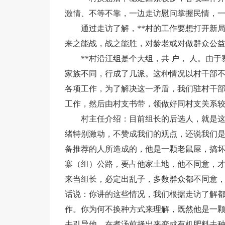
激情、不等不靠，一边走访慰问掌握民情，
通过走访了解，**村的工作要想打开新
来之能战，战之能胜，对龄老或对做群众公
**村沿江组是个大组，共 户， 人。由
家族不同，行成了几派。这种情况以村干部
各项工作，为了解决这一矛盾，我们驻村干
工作，然后由村支书带，领做好同村支关系
村主任介绍：目前组长的后选人，就是
绪特别激动，不赞成我们的观点，还说我们
备推荐的人所造成的，他是一颗老鼠屎，搞
寨（组）公路，要占他家土地，他不同意，
来当组长，必定出乱子，多数群众都不同意
话说：你讲的这些情况，我们根据走访了解
作。你为何不换种方式来理解，既然他是一
去引导他，在煮汤前择出来变成有机肥料去