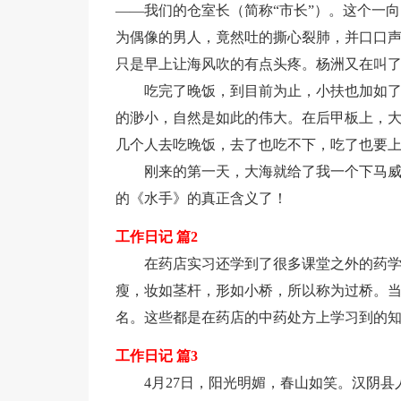
——我们的仓室长（简称“市长”）。这个一
为偶像的男人，竟然吐的撕心裂肺，并口口声
只是早上让海风吹的有点头疼。杨洲又在叫了
吃完了晚饭，到目前为止，小扶也加如
的渺小，自然是如此的伟大。在后甲板上，
几个人去吃晚饭，去了也吃不下，吃了也要
刚来的第一天，大海就给了我一个下马
的《水手》的真正含义了！
工作日记 篇2
在药店实习还学到了很多课堂之外的药
瘦，妆如茎杆，形如小桥，所以称为过桥。
名。这些都是在药店的中药处方上学习到的
工作日记 篇3
4月27日，阳光明媚，春山如笑。汉阴