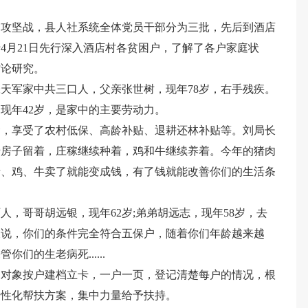
贫攻坚战，县人社系统全体党员干部分为三批，先后到酒店
4月21日先行深入酒店村各贫困户，了解了各户家庭状
讨论研究。
天军家中共三口人，父亲张世树，现年78岁，右手残疾。
现年42岁，是家中的主要劳动力。
金，享受了农村低保、高龄补贴、退耕还林补贴等。刘局长
老房子留着，庄稼继续种着，鸡和牛继续养着。今年的猪肉
猪、鸡、牛卖了就能变成钱，有了钱就能改善你们的生活条
，哥哥胡远银，现年62岁;弟弟胡远志，现年58岁，去
长说，你们的条件完全符合五保户，随着你们年龄越来越
的生老病死......
贫对象按户建档立卡，一户一页，登记清楚每户的情况，根
个性化帮扶方案，集中力量给予扶持。