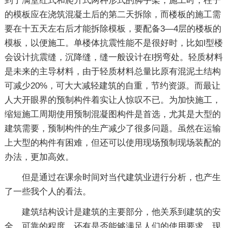
到了满堂红式和爬升式两种形式的脚手架，施工时，柱子
的模板应在浇筑混凝土后的第二天拆除，而楼板的施工需
要在十五天左右后才能拆除模板，要配备3—4层的楼板的
模板，以便施工。单楼体抗震性能不是很好时，比如l型楼
会设计抗震缝，沉降缝，缝一般设计在l拐弯处。轻质材料
是未来的主导材料，由于轻质材料总量比原有混泥土结构
可减少20%，可大大减轻建筑的自重，节约资源。而最让
人大开眼界的预制构件着实让人惊叹不已。为加快施工，
缩短施工周期使用预制混凝图构件是首选，尤其是大型的
建筑需要，预制构件的生产减少了很多问题。虽然在运输
上大型的构件有困难，但还可以使用现场预制现场装配的
办法，更加高效。
但是通过在课余时间对当代建筑业进行分析，也产生
了一些我个人的看法。
建筑结构设计是建筑的主要部分，他关系到建筑的安
全，可靠的程度，还有是否能够满足人们的使用要求。现