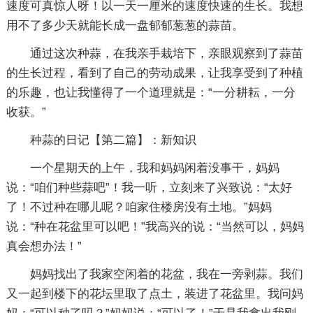
速度可真惊人呀！以一天一厘米的速度快速的生长。我想
用不了多少天就能长成一盘郁郁葱葱的蒜苗。
通过这次种蒜，在我亲手栽培下，亲眼观察到了蒜苗
的生长过程，看到了自己的劳动成果，让我享受到了种植
的乐趣，也让我懂得了一个道理就是：“一分耕耘，一分
收获。”
种蒜的日记【第二篇】：新知识
一个星期天的上午，我和妈妈闲着没事干，妈妈
说：“咱们种些蒜吧”！我一听，立刻来了兴致说：“太好
了！不过种在哪儿呢？咱家住楼房没有土地。”妈妈
说：“种在花盆里可以吧！”我高兴的说：“当然可以，妈妈
真会想办法！”
妈妈找出了我家空闲着的花盆，我在一旁剥蒜。我们
又一起到楼下的花坛里取了点土，装进了花盆里。我问妈