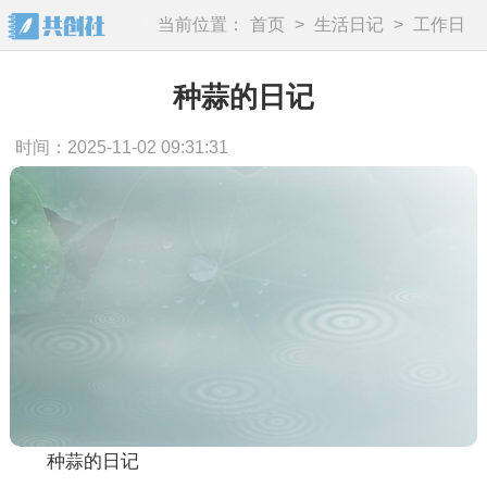
当前位置：
首页
>
生活日记
>
工作日
记
种蒜的日记
时间：2025-11-02 09:31:31
种蒜的日记