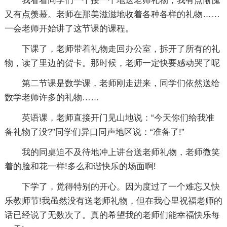
我看着同学们一个接一个地送老师礼物，我有点惭愧
又有点羡慕。老师在那美滋滋地收着各种各样的礼物……
一会老师开始讲了这节课的课程。
下课了，老师带着礼物走回办公室，拆开了所有的礼
物，读了里边的贺卡。那时候，老师一定快要感动哭了呢
第二节课是数学课，老师刚走进来，同学们依然送给
数学老师许多的礼物……
英语课，老师直接开门见山地说：“今天你们给我准
备礼物了没?”同学们异口同声地区说：“准备了!”
我的同桌迫不及待地冲上讲台送老师礼物，老师微笑
着的脸和花一样!多么和谐快乐的场面啊!
下学了，觉得特别的开心。因为度过了一个难忘又快
乐教师节!我虽然没有送老师礼物，但在我心里祝福老师的
话已经说了无数次了。真的希望我的老师们能幸福快乐每