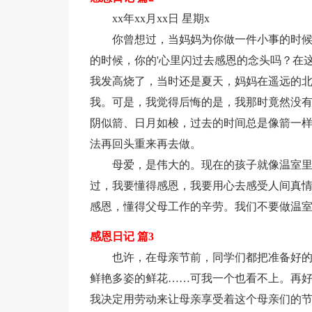
xx年xx月xx日 星期x
你曾想过，当妈妈为你做一件小事的时
的时候，你的'心里闪过去感恩的念头吗？在
我发高烧了，当时还是夏天，妈妈在遥远的
我。可是，我觉得后悔的是，我那时竟然没
阴似箭、日月如梭，过去的时间总是像箭一
法再回头重来再去做。
母爱，是伟大的。现在的孩子就像温室
过，我要懂得感恩，我要用心去感受人间真
感恩，懂得父母工作的辛劳。我们不要做温
感恩日记 篇3
也许，在母亲节前，同学们都把准备好
鲜艳多姿的鲜花……可我一个也看不上。再
我决定用劳动来让母亲享受着这个母亲们的