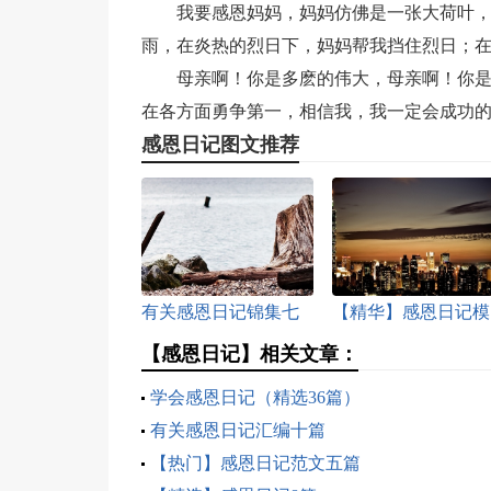
我要感恩妈妈，妈妈仿佛是一张大荷叶
雨，在炎热的烈日下，妈妈帮我挡住烈日；
母亲啊！你是多麽的伟大，母亲啊！你
在各方面勇争第一，相信我，我一定会成功
感恩日记图文推荐
有关感恩日记锦集七
【精华】感恩日记模
篇
板合集9篇
【感恩日记】相关文章：
学会感恩日记（精选36篇）
有关感恩日记汇编十篇
【热门】感恩日记范文五篇