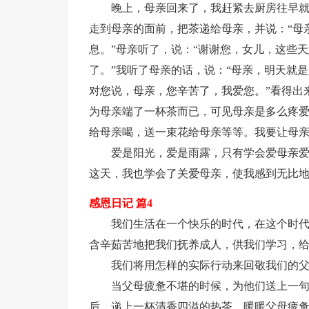
晚上，母亲回来了，我赶紧去厨房往早
走到母亲的面前，把茶递给母亲，并说：“母
息。”母亲听了，说：“谢谢您，女儿，这些
了。”我听了母亲的话，说：“母亲，明天就
对您说，母亲，您辛苦了，我爱您。”看得出
为母亲端了一杯茶而已，可见母亲是多么疼
给母亲喝，送一束花给母亲等等。我要让母
爱是阳光，爱是雨露，只有学会爱母亲
这天，我也学会了关爱母亲，使我感到无比
感恩日记 篇4
我们生活在一个快乐的时代，在这个时
含辛茹苦地把我们抚养成人，供我们学习，
我们将用怎样的实际行动来回敬我们的
当父母疲惫不堪的时候，为他们送上一句
后，递上一杯清香四溢的热茶，暖暖父母疲