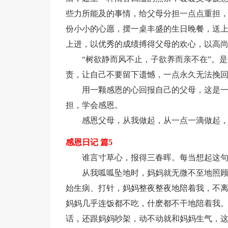
些力所能及的事情，给父母分担一点点重担
份小小的心愿，摆一桌丰盛的生日晚餐，送
上进，以优秀的成绩搏得父母的欢心，以高
“树欲静而风不止，子欲养而亲不在”。
责，让自己不要留下遗憾，一点永久无法挽
用一颗感恩的心回报自己的父母，这是
担，学会感恩。
感恩父母，从我做起，从一点一滴做起
感恩日记 篇5
谁言寸草心，报得三春晖。每当想起这
从我呱呱坠地时，妈妈就无微不至地照
始生病、打针，妈妈整夜整夜地陪着我，不
妈妈几乎连饭都不吃，什麽都不干地陪着我
话，还跟妈妈吵架，动不动就和妈妈生气，