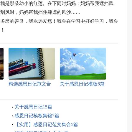
，我是那朵幼小的红莲。在下雨时妈妈，妈妈帮我遮挡风
在刮风时，妈妈帮我挡住肆虐的风沙……
是多麽的善良，我永远爱您！我会在学习中好好学习，我会
的！
精选感恩日记范文合
关于感恩日记模板6篇
集6篇
关于感恩日记15篇
感恩日记模板集锦7篇
【实用】感恩日记范文集合5篇