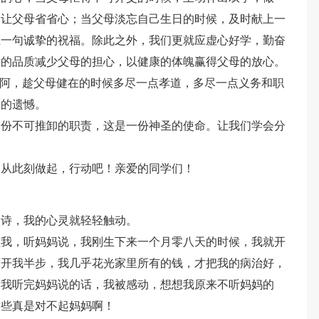
，让父母省省心；当父母淡忘自己生日的时候，及时献上一
上一句诚挚的祝福。除此之外，我们更就应虚心好学，勤奋
尚的品质减少父母的担心，以健康的体魄赢得父母的放心。
是阿，趁父母健在的时候多尽一点孝道，多尽一点义务和职
回的遗憾。
一份不可推卸的职责，这是一份神圣的使命。让我们学会分
，从此刻做起，行动吧！亲爱的同学们！
句诗，我的心灵就轻轻触动。
顾我，听妈妈说，我刚生下来一个月零八天的时候，我就开
离开我半步，我几乎花光家里所有的钱，才把我的病治好，
。我听完妈妈说的话，我被感动，想想我原来不听妈妈的
这些真是对不起妈妈啊！