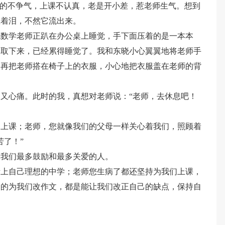
么的不争气，上课不认真，老是开小差，惹老师生气。想到
忍着泪，不然它流出来。
现数学老师正趴在办公桌上睡觉，手下面压着的是一本本
及取下来，已经累得睡觉了。我和东晓小心翼翼地将老师手
，再把老师搭在椅子上的衣服，小心地把衣服盖在老师的背
又心痛。此时的我，真想对老师说：“老师，去休息吧！
们上课；老师，您就像我们的父母一样关心着我们，照顾着
苦了！”
予我们最多鼓励和最多关爱的人。
考上自己理想的中学；老师您生病了都还坚持为我们上课，
夜的为我们改作文，都是能让我们改正自己的缺点，保持自