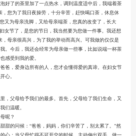
就泡好了的茶里加了一点热水，调到温度适中后，我端着茶
亲，您为了我日夜操劳，十分辛苦，赶快喝口茶，休息休
天您又为母亲洗脚，又给母亲端茶，您真的改变了，长大
是妇女节了，是您的节日，我当然要为您做一件事。我还想
来，母亲很高兴，为了我的举动而高兴。可我做的仅仅是
爱我。今后，我还会经常为母亲做一些事，比如说端一杯茶
亲也感受到我的爱。
爱爸爸，爱身边所有的人，您才会懂得爱的真谛。在妇女节
地开心。
代里，父母给予我们的最多。首先，父母给了我们生命，又
给我们温暖。
父母呢？
甜甜的问候：“爸爸，妈妈，你们辛苦了，别太累了。”然
惫的心；当父母忙得不可开交的时候，主动伸出双手，做一