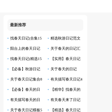
最新推荐
找春天日记(合集15
精选秋游日记范文
阳台上的春天日记
关于春天的日记汇
篇)
集合5篇
找春天日记(精选15
【实用】春天日记
编九篇
【必备】秋游日记
关于春天的日记
篇)
集合10篇
关于春天日记集合8
有关描写春天日记4
合集十篇
【热】
【必备】春天的日
【精华】找春天的
篇
篇
有关描写春天的日
有关春天来了日记
记3篇
日记合集7篇
关于春天日记模板5
【精选】春天日记
记三篇
模板九篇