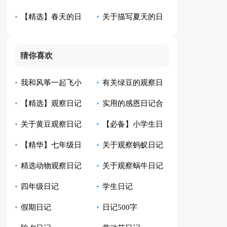
【精选】春天的日
关于描写夏天的日
篇
集合五篇
记七篇
记五篇
猜你喜欢
我和风筝一起飞小
有关绿豆的观察日
【精选】观察日记
实用的感恩日记合
学生日记
记模板汇总10篇
关于黄豆观察日记
【必备】小学生日
汇总9篇
集8篇
【精华】七年级日
关于观察蚂蚁日记
合集八篇
记范文汇总四篇
精选动物观察日记
关于观察蜗牛日记
记集锦10篇
范文6篇
四年级日记
学生日记
四篇
范文七篇
假期日记
日记500字